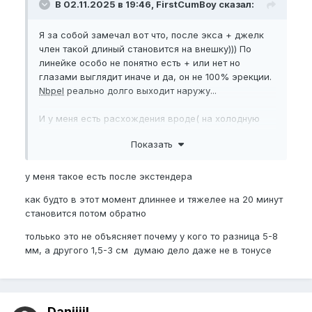
В 02.11.2025 в 19:46, FirstCumBoy сказал:
Я за собой замечал вот что, после экса + джелк
член такой длиный становится на внешку))) По
линейке особо не понятно есть + или нет но
глазами выглядит иначе и да, он не 100% эрекции.
Nbpel
реально долго выходит наружу...
И у меня есть расхождения вроде( на холодную
bpfsl
- 20,5см
bpel
- 19,5 хотя в 1см не особо много
Показать
но как будто есть еще место куда можно залиться
но не выходит)
Типо я ощущаю что может быть толще (длиннее) но
у меня такое есть после экстендера
увы
как будто в этот момент длиннее и тяжелее на 20 минут
становится потом обратно
Что это братцы?
тольько это не объясняет почему у кого то разница 5-8
мм, а другого 1,5-3 см думаю дело даже не в тонусе
Daniiiil