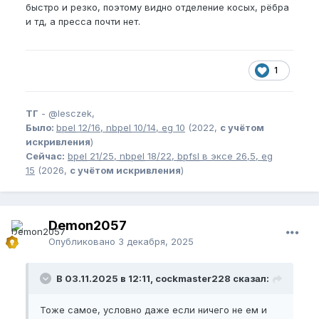
быстро и резко, поэтому видно отделение косых, рёбра
и тд, а пресса почти нет.
1
ТГ
-
@lesczek,
Было:
bpel
12/16,
nbpel
10/14,
eg
10
(2022,
с учётом
искривления
)
Сейчас:
bpel
21/25,
nbpel
18/22,
bpfsl
в эксе 26,5,
eg
15
(2026,
с учётом искривления
)
Demon2057
Опубликовано
3 декабря, 2025
В 03.11.2025 в 12:11, cockmaster228 сказал:
Тоже самое, условно даже если ничего не ем и