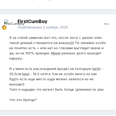
FirstCumBoy
Опубликовано
2 ноября, 2025
Я за собой замечал вот что, после экса + джелк член
такой длиный становится на внешку))) По линейке особо
не понятно есть + или нет но глазами выглядит иначе и
да, он не 100% эрекции.
Nbpel
реально долго выходит
наружу...
И у меня есть расхождения вроде( на холодную
bpfsl
-
20,5см
bpel
- 19,5 хотя в 1см не особо много но как
будто есть еще место куда можно залиться но не
выходит)
Типо я ощущаю что может быть толще (длиннее) но увы
Что это братцы?