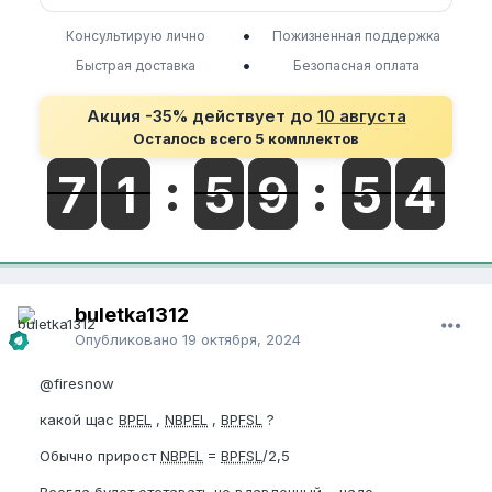
•
Консультирую лично
Пожизненная поддержка
•
Быстрая доставка
Безопасная оплата
Акция -35% действует до
10 августа
Осталось всего 5 комплектов
buletka1312
Опубликовано
19 октября, 2024
@firesnow
какой щас
BPEL
,
NBPEL
,
BPFSL
?
Обычно прирост
NBPEL
=
BPFSL
/2,5
Всегда будет отставать не вдавленный , надо