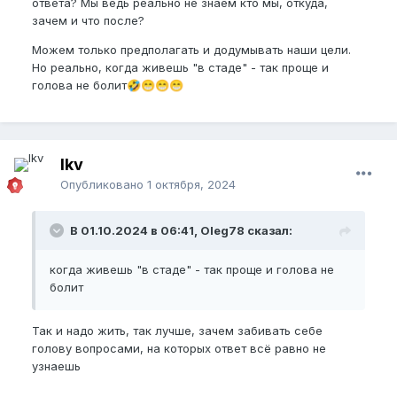
ответа? Мы ведь реально не знаем кто мы, откуда,
придёшь к мысли, что тебя просто используют, и
зачем и что после?
твоя "миссия" не более чем быть одной овцой в
стаде, которым кто то управляет, ну или прочие
Можем только предполагать и додумывать наши цели.
конспирологические теории, по типу тайного
Но реально, когда живешь "в стаде" - так проще и
заговора.
голова не болит
🤣
😁
😁
😁
Первый вопрос на который нужно ответить
каждому, кто хочет разобраться в смысле жизни -
это кто ты такой?
lkv
Опубликовано
1 октября, 2024
В 01.10.2024 в 06:41, Oleg78 сказал:
когда живешь "в стаде" - так проще и голова не
болит
Так и надо жить, так лучше, зачем забивать себе
голову вопросами, на которых ответ всё равно не
узнаешь