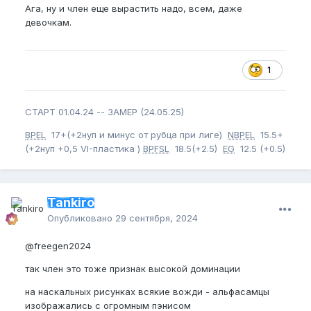
Ага, ну и член еще вырастить надо, всем, даже
девочкам.
1
СТАРТ 01.04.24 -- ЗАМЕР (24.05.25)
BPEL
17+(+2нуп и минус от рубца при лиге)
NBPEL
15.5+
(+2нуп +0,5 VI-пластика )
BPFSL
18.5(+2.5)
EG
12.5 (+0.5)
Tankiro
Опубликовано
29 сентября, 2024
@freegen2024
так член это тоже признак высокой доминации
на наскальных рисунках всякие вожди - альфасамцы
изображались с огромным пэнисом