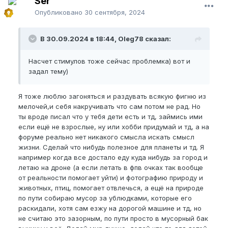
Ser
вселенная.
Опубликовано
30 сентября, 2024
Лично у меня стимулов сейчас нет, но это долгая
история, сейчас я о своей жизни повествовать не
В 30.09.2024 в 18:44, Oleg78 сказал:
готов) Но и в петлю уже не охота, в этом цирке
лишь 2 пути: сyuцид или стоицизм. И если выбрал
Насчет стимулов тоже сейчас проблемка) вот и
не сyuцид, тогда терпи, хватит ныть, дай вовсю
задал тему)
идти.
Я тоже люблю загоняться и раздувать всякую фигню из
мелочей,и себя накручивать что сам потом не рад. Но
ты вроде писал что у тебя дети есть и тд, займись ими
если ещё не взрослые, ну или хобби придумай и тд, а на
форуме реально нет никакого смысла искать смысл
жизни. Сделай что нибудь полезное для планеты и тд. Я
например когда все достало еду куда нибудь за город и
летаю на дроне (а если летать в фпв очках так вообще
от реальности помогает уйти) и фотографию природу и
животных, птиц, помогает отвлечься, а ещё на природе
по пути собираю мусор за ублюдками, которые его
раскидали, хотя сам езжу на дорогой машине и тд, но
не считаю это зазорным, по пути просто в мусорный бак