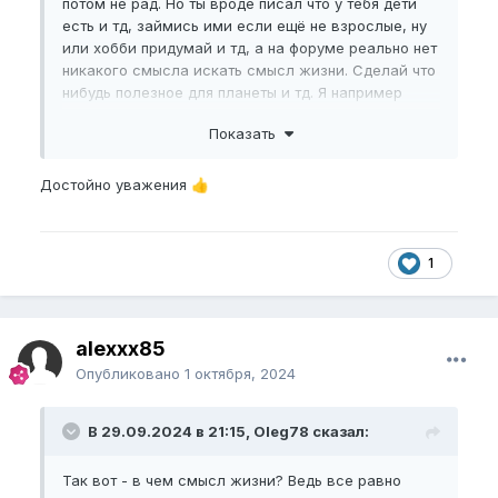
потом не рад. Но ты вроде писал что у тебя дети
есть и тд, займись ими если ещё не взрослые, ну
или хобби придумай и тд, а на форуме реально нет
никакого смысла искать смысл жизни. Сделай что
нибудь полезное для планеты и тд. Я например
когда все достало еду куда нибудь за город и
Показать
летаю на дроне (а если летать в фпв очках так
вообще от реальности помогает уйти) и
фотографию природу и животных, птиц, помогает
Достойно уважения
👍
отвлечься, а ещё на природе по пути собираю
мусор за ублюдками, которые его раскидали, хотя
сам езжу на дорогой машине и тд, но не считаю
1
это зазорным, по пути просто в мусорный бак
выкину и всё. Делай мир лучше, делай что то для
детей и родных, волонтерствуй, придумай
интересное хобби и будет всё гуд) ну и тренируй
alexxx85
биг дик)
Опубликовано
1 октября, 2024
В 29.09.2024 в 21:15, Oleg78 сказал:
Ещё я видел видос где чел ходит и деревья садит
сотнями в день, вот таким займись, и поймёшь что
не зря живёшь)
Так вот - в чем смысл жизни? Ведь все равно