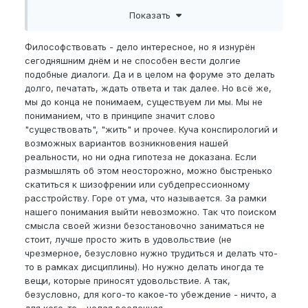
Так и со смыслами жизни? Это может быть важно
Показать
для конкретного человека и условно придавать
ему стимулы но в реальности - полная херня
Философствовать - дело интересное, но я изнурён
оторванная от реальности?
сегодняшним днём и не способен вести долгие
Это как для жука-навозника смысл его жизни
подобные диалоги. Да и в целом на форуме это делать
катить комог навоза потому что его отец и дед
долго, печатать, ждать ответа и так далее. Но всё же,
катил и он катит и сына обязательно научит... А со
мы до конца не понимаем, существуем ли мы. Мы не
стороны - полная херня) и другие жуки обходятся
пониманием, что в принципе значит слово
без этого)
"существовать", "жить" и прочее. Куча конспирологий и
возможных вариантов возникновения нашей
Кидайте свои соображения.
реальности, но ни одна гипотеза не доказана. Если
размышлять об этом неосторожно, можно быстренько
Какие у вас стимулы?
скатиться к шизофрении или субдепрессионному
расстройству. Горе от ума, что называется. За рамки
нашего понимания выйти невозможно. Так что поиском
смысла своей жизни безостановочно заниматься не
стоит, лучше просто жить в удовольствие (не
чрезмерное, безусловно нужно трудиться и делать что-
то в рамках дисциплины). Но нужно делать иногда те
вещи, которые приносят удовольствие. А так,
безусловно, для кого-то какое-то убеждение - ничто, а