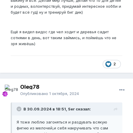
выкину и всё. Делай мир лучше, делай что то для детей
и родных, волонтерствуй, придумай интересное хобби и
будет всё гуд) ну и тренируй биг дик)
Ещё я видел видос где чел ходит и деревья садит
сотнями в день, вот таким займись, и поймёшь что не
зря живёшь)
2
Oleg78
Опубликовано
1 октября, 2024
В 30.09.2024 в 18:51, Ser сказал:
Я тоже люблю загоняться и раздувать всякую
фигню из мелочей,и себя накручивать что сам