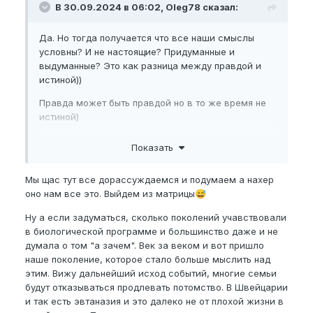
В 30.09.2024 в 06:02, Oleg78 сказал:
Да. Но тогда получается что все наши смыслы
условны? И не настоящие? Придуманные и
выдуманные? Это как разница между правдой и
истиной))
Правда может быть правдой но в то же время не
истиной)
Так и со смыслами жизни? Это может быть важно
Показать
для конкретного человека и условно придавать
ему стимулы но в реальности - полная херня
Мы щас тут все дорассуждаемся и подумаем а нахер
оторванная от реальности?
оно нам все это. Выйдем из матрицы
😅
Это как для жука-навозника смысл его жизни
Ну а если задуматься, сколько поколений учавствовали
катить комог навоза потому что его отец и дед
в биологической программе и большинство даже и не
катил и он катит и сына обязательно научит... А со
думала о том "а зачем". Век за веком и вот пришло
стороны - полная херня) и другие жуки обходятся
наше поколение, которое стало больше мыслить над
без этого)
этим. Вижу дальнейший исход событий, многие семьи
Кидайте свои соображения.
будут отказываться продлевать потомство. В Швейцарии
и так есть эвтаназия и это далеко не от плохой жизни в
Какие у вас стимулы?