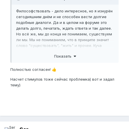
Философствовать - дело интересное, но я изнурён
сегодняшним днём и не способен вести долгие
подобные диалоги. Да и в целом на форуме это
делать долго, печатать, ждать ответа и так далее.
Но всё же, мы до конца не понимаем, существуем
ли мы. Мы не пониманием, что в принципе значит
слово "существовать", "жить" и прочее. Куча
конспирологий и возможных вариантов
Показать
возникновения нашей реальности, но ни одна
гипотеза не доказана. Если размышлять об этом
неосторожно, можно быстренько скатиться к
Полностью согласен!
👍
шизофрении или субдепрессионному
Насчет стимулов тоже сейчас проблемка) вот и задал
расстройству. Горе от ума, что называется. За
тему)
рамки нашего понимания выйти невозможно. Так
что поиском смысла своей жизни безостановочно
заниматься не стоит, лучше просто жить в
удовольствие (не чрезмерное, безусловно нужно
трудиться и делать что-то в рамках дисциплины).
Но нужно делать иногда те вещи, которые приносят
удовольствие. А так, безусловно, для кого-то
какое-то убеждение - ничто, а для кого-то - целая