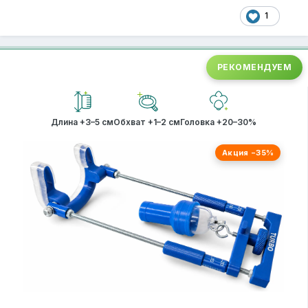
1
РЕКОМЕНДУЕМ
Длина +3–5 см
Обхват +1–2 см
Головка +20–30%
Акция −35%