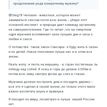
продолжение рода конкретному мужику?
@Oleg78
Человек -животное ,которое может
заниматься сексом почти всю жизнь - убери этот
основной инстинкт и природа дает команду организму
на самоуничтожение. Где-то читал ,что на смертном
одре мужчина вспоминает свои лучшие дни и часы о
любви и сексе .
О потомстве -таков закон Сансары- я буду жить в своих
и их детей. Новое поколение лучше нас и в этом вся
жизнь.
Рвать жопу и лезть на вершину - в горах постигнешь ты
победу над собой. Я хожу в горы до уровня 3.500м и
потом всю зиму смотрю фотки до слез в глазах.
Мужчина должен построить дом и посадить дерево--
все это я сделал в своей жизни ,но только этого мало
важно воспитать внука и правнука.
Я поездил по миру, посмотрел и лучше нашей России
нет.