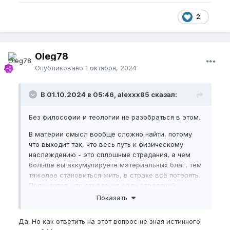
2
Oleg78
Опубликовано
1 октября, 2024
В 01.10.2024 в 05:46, alexxx85 сказал:
Без философии и теологии не разобраться в этом.
В материи смысл вообще сложно найти, потому
что выходит так, что весь путь к физическому
наслаждению - это сплошные страдания, а чем
больше вы аккумулируете материальных благ, тем
тяжелее становиться жить, в страхе всё потерять.
Получается, что страдания ради страданий.
Показать
Если начать думать, что ты часть какой то
вселенской программы по эволюции космоса, в
Да. Но как ответить на этот вопрос не зная истинного
частности планеты Земля, то рано или поздно