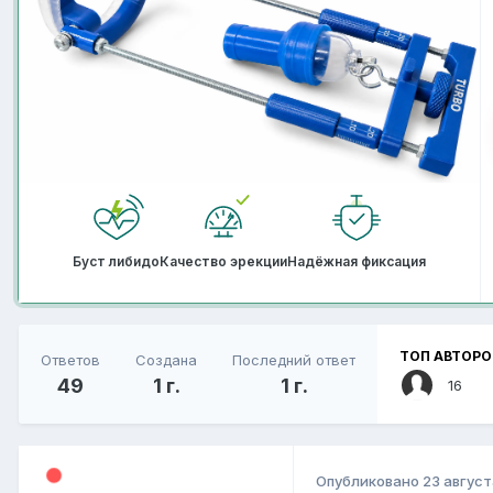
Буст либидо
Качество эрекции
Надёжная фиксация
ТОП АВТОРО
Ответов
Создана
Последний ответ
49
1 г.
1 г.
16
Опубликовано
23 август