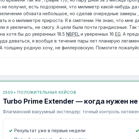
а не получил, есть подозрения, что милиметр какой-нибудь да 
величение обхвата небольшое, но сделав очередные замеры , п
ать и о милиметре прироста. Я в смятении. Не знаю, что мне де
 ли я увеличить, не смогу. А цели были почти грандиозные. Так
на хотя бы до уверенных 18.5
NBPEL
и уверенных 16
EG
. А пре
куда деваться, я вообще в течение пары лет планирую легаме
 А толщину родную хочу, не филлеровскую. Помогите пожалуй
2500+ ПОЛОЖИТЕЛЬНЫХ КЕЙСОВ
Turbo Prime Extender — когда нужен не
Флагманский вакуумный экстендер: точный контроль натяжен
Результат уже в первые недели