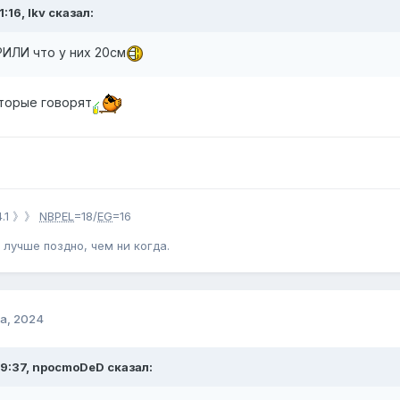
:16, lkv сказал:
ИЛИ что у них 20см
оторые говорят
4.1 》》
NBPEL
=18/
EG
=16
 лучше поздно, чем ни когда.
а, 2024
09:37, npocmoDeD сказал: