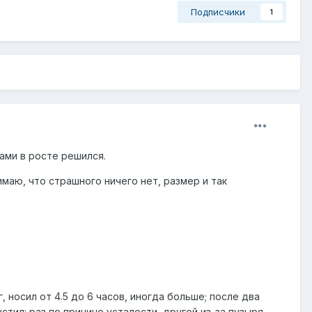
Подписчики
1
ами в росте решился.
маю, что страшного ничего нет, размер и так
г, носил от 4.5 до 6 часов, иногда больше; после два
пустил: раз по причине усталости, другой из-за пузыря