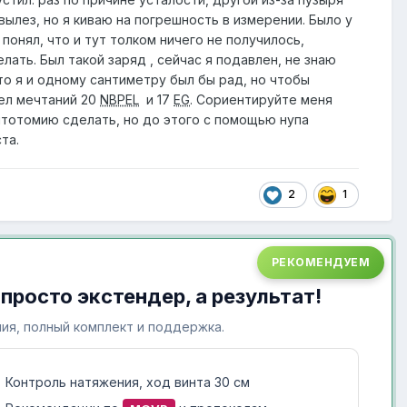
вылез, но я киваю на погрешность в измерении. Было у
онял, что и тут толком ничего не получилось,
лать. Был такой заряд , сейчас я подавлен, не знаю
 то я и одному сантиметру был бы рад, но чтобы
дел мечтаний 20
NBPEL
и 17
EG
. Сориентируйте меня
нтотомию сделать, но до этого с помощью нупа
ста.
2
1
РЕКОМЕНДУЕМ
 просто экстендер, а результат!
ия, полный комплект и поддержка.
Контроль натяжения, ход винта 30 см