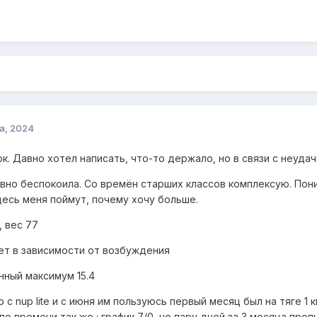
а, 2024
. Давно хотел написать, что-то держало, но в связи с неудач
вно беспокоила. Со времён старших классов комплексую. Пони
есь меня поймут, почему хочу больше.
, вес 77
ляет в зависимости от возбуждения
ённый максимум 15.4
 c nup lite и с июня им пользуюсь первый месяц был на тяге 1 к
, по времени так же ; график 7/0, но пару дней за 3 месяца про