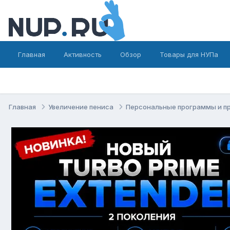
Главная
Активность
Обзор
Товары для НУПа
Главная
Увеличение пениса
Персональные программы и п