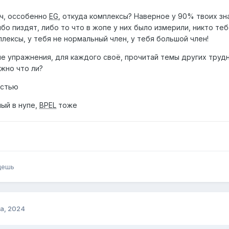
пч, оссобенно
EG
, откуда комплексы? Наверное у 90% твоих з
ибо пиздят, либо то что в жопе у них было измерили, никто те
плексы, у тебя не нормальный член, у тебя большой член!
е упражнения, для каждого своё, прочитай темы других труд
жно что ли?
остью
ный в нупе,
BPEL
тоже
дешь
а, 2024