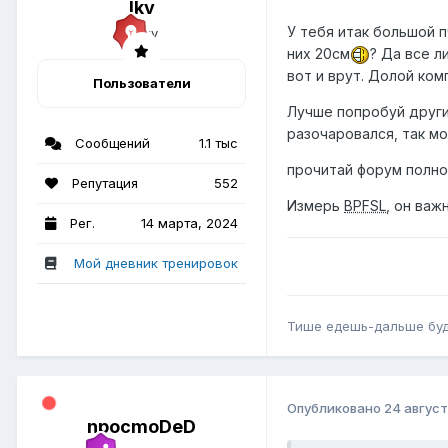
lkv
У тебя итак большой 
них 20см
? Да все л
вот и врут. Долой ком
Пользователи
Лучше попробуй други
разочаровался, так мо
Сообщений
1.1 тыс
прочитай форум полн
Репутация
552
Измерь
BPFSL
, он важ
Рег.
14 марта, 2024
Мой дневник тренировок
Тише едешь-дальше бу
Опубликовано
24 август
npocmoDeD