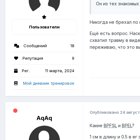
Он из тех знакомых
Никогда не брехал по 
Пользователи
Ещё есть вопрос. Наск
схватил травму в виде
Сообщений
18
переживаю, что это вы
Репутация
9
Рег.
11 марта, 2024
Мой дневник тренировок
Опубликовано
24 август
AqAq
Какие
BPFSL
и
BPEL
?
1 см в длину и 0.5 в е