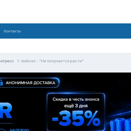
Контакты
рогресс
dollores - "Не получается расти"