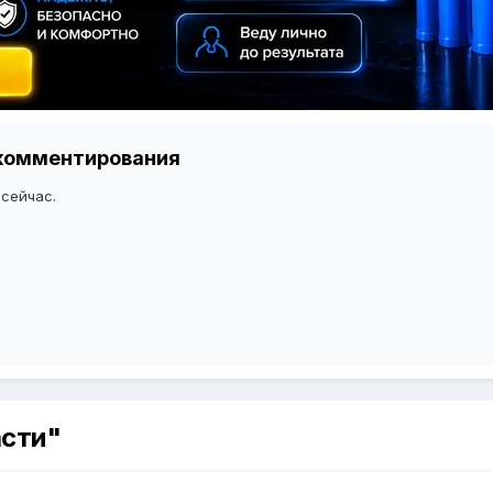
я комментирования
 сейчас.
асти"