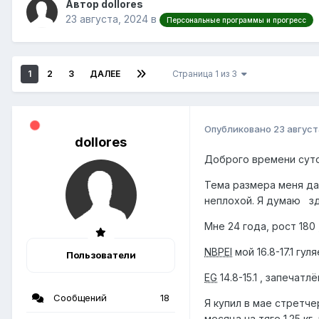
Автор dollores
23 августа, 2024
в
Персональные программы и прогресс
1
2
3
ДАЛЕЕ
Страница 1 из 3
Опубликовано
23 август
dollores
Доброго времени суток
Тема размера меня да
неплохой. Я думаю зд
Мне 24 года, рост 180 
NBPEl
мой 16.8-17.1 гу
Пользователи
EG
14.8-15.1 , запечатл
Сообщений
18
Я купил в мае стретчер
месяца на тяге 1.25 кг