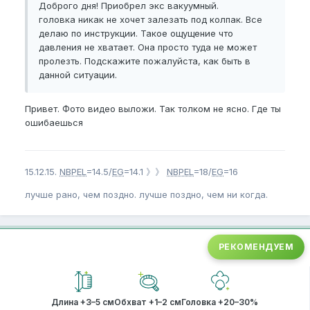
Доброго дня! Приобрел экс вакуумный.
головка никак не хочет залезать под колпак. Все
делаю по инструкции. Такое ощущение что
давления не хватает. Она просто туда не может
пролезть. Подскажите пожалуйста, как быть в
данной ситуации.
Привет. Фото видео выложи. Так толком не ясно. Где ты
ошибаешься
15.12.15.
NBPEL
=14.5/
EG
=14.1 》》
NBPEL
=18/
EG
=16
лучше рано, чем поздно. лучше поздно, чем ни когда.
РЕКОМЕНДУЕМ
Длина +3–5 см
Обхват +1–2 см
Головка +20–30%