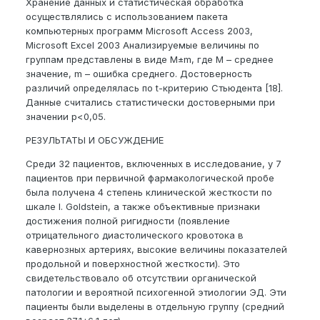
Хранение данных и статистическая обработка
осуществлялись с использованием пакета
компьютерных программ Microsoft Access 2003,
Microsoft Excel 2003 Анализируемые величины по
группам представлены в виде M±m, где M – среднее
значение, m – ошибка среднего. Достоверность
различий определялась по t-критерию Стьюдента [18].
Данные считались статистически достоверными при
значении p<0,05.
РЕЗУЛЬТАТЫ И ОБСУЖДЕНИЕ
Среди 32 пациентов, включенных в исследование, у 7
пациентов при первичной фармакологической пробе
была получена 4 степень клинической жесткости по
шкале I. Goldstein, а также объективные признаки
достижения полной ригидности (появление
отрицательного диастолического кровотока в
кавернозных артериях, высокие величины показателей
продольной и поверхностной жесткости). Это
свидетельствовало об отсутствии органической
патологии и вероятной психогенной этиологии ЭД. Эти
пациенты были выделены в отдельную группу (средний