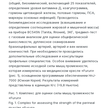
(общий, биохимический, включающий 25 показателей,
определение уровня витамина Д, коагулограмма,
гормоны щитовидной железы, половые гормоны, ПСА,
маркеры основных инфекций). Проводилось
биоимпедансное исследование (взвешивание и
определение соотношения жировой и мышечной массы)
на приборе BC545N (Tanita, Япония), ЭКГ, тредмил-тест
с газовым анализом для оценки общефизической
выносливости, дуплексное сканирование
брахиоцефальных артерий, артерий и вен нижних
конечностей. При необходимости проводились
дополнительные обследования и консультации
профильных специалистов. Особое внимание уделялось
определению исходной силы мышц промежности,
которая измерялась на медицинском кресле «Furun»
(рис. 1), оснащенном программным обеспечением HnJ-
7000 (Южная Корея). Результаты измерений
представлены в единицах Кгс (=9,8 Ньютон).
Рис. 1. Комплекс для оценки силы мышц промежности
«Furun»
Fig. 1. Complex for assessing the strength of the perineal
muscles «Furun».