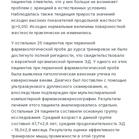
пациентов отметили, что у них больше не возникает
проблем с эрекцией в естественных условиях.
Наблюдалась также тенденция прироста значений
исходно высоких показателей продольной жесткости
(р>0,05). Исходно нормальные величины поверхностной
жесткости практически не изменились.
У остальных 25 пациентов при первичной
фармакологической пробе до курса тренировок не было
достигнуто полной ригидности, что свидетельствовало
о вероятной органической причине ЭД. У одного из этих
пациентов при первичной фармакологической пробе
была выявлена патологическая венозная утечка по
кавернозным венам. Диагноз был поставлен с помощью
ультразвукового дуплексного сканирования, и,
впоследствии подтвержден при мультиспиральной
компьютерной фармакокавернозографии. Результаты
лечения этого пациента анализировались отдельно.
Остальные 24 пациента составили основную группу
исследования. Средний возраст в данной группе
составил 47,7±2,6 лет, средняя продолжительность ЭД
– 19,0±2,9 месяца. Результаты оценки эффективности
тренировок мышц промежности в этой группе