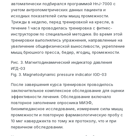
автоматически подбирался программой HnJ-7000 с
учетом антропометрических данных пациента и
исходных показателей силы мышц промежности.
Трижды в неделю, перед тренировкой на кресле, в
течение 1 часа проводилась тренировка с фитнес-
инструктором по специальной методике. Во время этой
тренировки выполнялись упражнения, направленные на
увеличение общефизической выносливости, укрепление
мышц брюшного пресса, бедер, ягодиц, промежности.
Рис. 3. Магнитодинамический индикатор давления
ИГД-03
Fig. 3. Magnetodynamic pressure indicator IGD-03
После завершения курса тренировок проводилось
заключительное комплексное обследование для оценки
эффективности лечения. Обследование включало
повторное заполнение опросника МИЭФ,
биоимпедансное исследование, измерение силы мышц
промежности и повторную фармакологическую пробу с
10 мкг каверджекта по тому же протоколу, что и при
первичном обследовании.