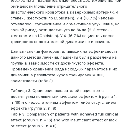
(66,7%) из 24 пациентов отмечалось достижение полной
ригидности (появление отрицательного
диастолического кровотока в кавернозных артериях, 4
степень жесткости по I.Goldstein). У 4 (16,7%) человек
отмечалось субъективное и объективное улучшение, но
полной ригидности достигнуто не было (2-3 степень
жесткости по I.Goldstein). У 4 (16,7%) пациентов после
тренировок положительной динамики не возникло.
Для выявления факторов, влияющих на эффективность
данного метода лечения, пациенты были разделены на
группы в зависимости от достигнутого эффекта.
Проведено сравнение ряда исходных параметров и их
динамики в результате курса тренировок мышц
промежности (табл.3).
Таблица 3. Сравнение показателей пациентов с
достигнутым полным клиническим эффектом (группа 1,
n=16) и с недостаточным эффектом, либо отсутствием
эффекта (группа 2, n=8)
Table 3. Comparison of patients with achieved full clinical
effect (group 1, n = 16) and with insufficient effect or lack
of effect (group 2, n = 8)