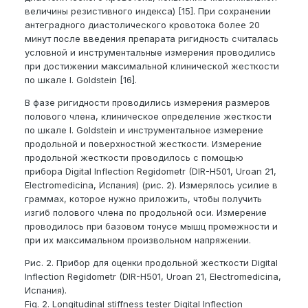
величины резистивного индекса) [15]. При сохранении
антеградного диастолического кровотока более 20
минут после введения препарата ригидность считалась
условной и инструментальные измерения проводились
при достижении максимальной клинической жесткости
по шкале I. Goldstein [16].
В фазе ригидности проводились измерения размеров
полового члена, клиническое определение жесткости
по шкале I. Goldstein и инструментальное измерение
продольной и поверхностной жесткости. Измерение
продольной жесткости проводилось с помощью
прибора Digital Inflection Regidometr (DIR-H501, Uroan 21,
Electromedicina, Испания) (рис. 2). Измерялось усилие в
граммах, которое нужно приложить, чтобы получить
изгиб полового члена по продольной оси. Измерение
проводилось при базовом тонусе мышц промежности и
при их максимальном произвольном напряжении.
Рис. 2. Прибор для оценки продольной жесткости Digital
Inflection Regidometr (DIR-H501, Uroan 21, Electromedicina,
Испания).
Fig. 2. Longitudinal stiffness tester Digital Inflection