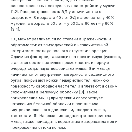
распространенных сексуальных расстройств у мужчин
[1,2]. Распространенность ЭД увеличивается с
возрастом. В возрасте 40 лет ЭД встречается у 40%
мужчин, в возрасте 50 лет – у 50%, в 60 лет – у 60%
[3,4].
ЭД может различаться по степени выраженности и
обратимости: от эпизодической и незначительной
потери жесткости до полного отсутствия эрекции.
Одним из факторов, влияющих на эректильную функцию,
является состояние мышц промежности, в первую
очередь седалищно-пещеристых мышц. Эти мышцы
начинаются от внутренней поверхности седалищного
бугра, покрывают ножки пещеристых тел, нижнюю
поверхность свободной части тел и вплетаются своим
сухожилием в белочную оболочку [3]. Такое
прикрепление мышц при эрекции способствует
натяжению белочной оболочки и повышению
внутрикавернозного давления и, следовательно,
жесткости [5]. Напряжение седалищно-пещеристых
мышц также приводит к пережатию кавернозных вен и
прекращению оттока по ним.