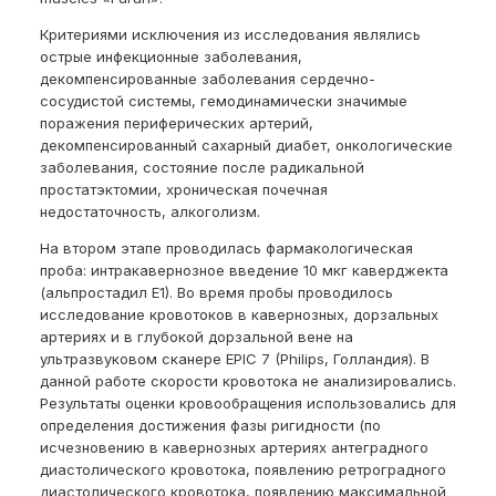
Критериями исключения из исследования являлись
острые инфекционные заболевания,
декомпенсированные заболевания сердечно-
сосудистой системы, гемодинамически значимые
поражения периферических артерий,
декомпенсированный сахарный диабет, онкологические
заболевания, состояние после радикальной
простатэктомии, хроническая почечная
недостаточность, алкоголизм.
На втором этапе проводилась фармакологическая
проба: интракавернозное введение 10 мкг каверджекта
(альпростадил Е1). Во время пробы проводилось
исследование кровотоков в кавернозных, дорзальных
артериях и в глубокой дорзальной вене на
ультразвуковом сканере EPIC 7 (Philips, Голландия). В
данной работе скорости кровотока не анализировались.
Результаты оценки кровообращения использовались для
определения достижения фазы ригидности (по
исчезновению в кавернозных артериях антеградного
диастолического кровотока, появлению ретроградного
диастолического кровотока, появлению максимальной