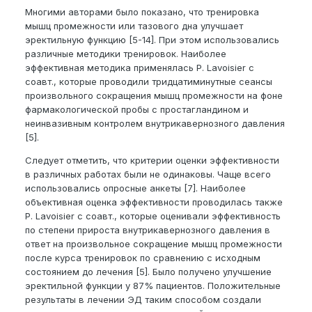
Многими авторами было показано, что тренировка
мышц промежности или тазового дна улучшает
эректильную функцию [5-14]. При этом использовались
различные методики тренировок. Наиболее
эффективная методика применялась P. Lavoisier с
соавт., которые проводили тридцатиминутные сеансы
произвольного сокращения мышц промежности на фоне
фармакологической пробы с простагландином и
неинвазивным контролем внутрикавернозного давления
[5].
Следует отметить, что критерии оценки эффективности
в различных работах были не одинаковы. Чаще всего
использовались опросные анкеты [7]. Наиболее
объективная оценка эффективности проводилась также
P. Lavoisier с соавт., которые оценивали эффективность
по степени прироста внутрикавернозного давления в
ответ на произвольное сокращение мышц промежности
после курса тренировок по сравнению с исходным
состоянием до лечения [5]. Было получено улучшение
эректильной функции у 87% пациентов. Положительные
результаты в лечении ЭД таким способом создали