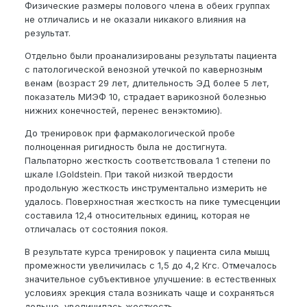
Физические размеры полового члена в обеих группах
не отличались и не оказали никакого влияния на
результат.
Отдельно были проанализированы результаты пациента
с патологической венозной утечкой по кавернозным
венам (возраст 29 лет, длительность ЭД более 5 лет,
показатель МИЭФ 10, страдает варикозной болезнью
нижних конечностей, перенес венэктомию).
До тренировок при фармакологической пробе
полноценная ригидность была не достигнута.
Пальпаторно жесткость соответствовала 1 степени по
шкале I.Goldstein. При такой низкой твердости
продольную жесткость инструментально измерить не
удалось. Поверхностная жесткость на пике тумесценции
составила 12,4 относительных единиц, которая не
отличалась от состояния покоя.
В результате курса тренировок у пациента сила мышц
промежности увеличилась с 1,5 до 4,2 Кгс. Отмечалось
значительное субъективное улучшение: в естественных
условиях эрекция стала возникать чаще и сохраняться
дольше, увеличилась жесткость.