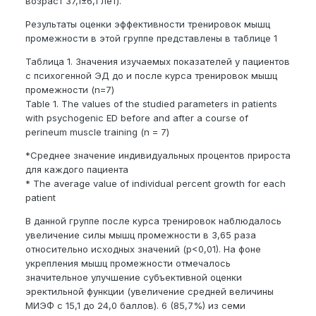
возраст 37,1±6,1 лет).
Результаты оценки эффективности тренировок мышц
промежности в этой группе представлены в таблице 1
Таблица 1. Значения изучаемых показателей у пациентов
с психогенной ЭД до и после курса тренировок мышц
промежности (n=7)
Table 1. The values of the studied parameters in patients
with psychogenic ED before and after a course of
perineum muscle training (n = 7)
*Среднее значение индивидуальных процентов прироста
для каждого пациента
* The average value of individual percent growth for each
patient
В данной группе после курса тренировок наблюдалось
увеличение силы мышц промежности в 3,65 раза
относительно исходных значений (р<0,01). На фоне
укрепления мышц промежности отмечалось
значительное улучшение субъективной оценки
эректильной функции (увеличение средней величины
МИЭФ с 15,1 до 24,0 баллов). 6 (85,7%) из семи