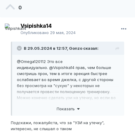
0
Vsipishka14
Опубликовано
29 мая, 2024
В 29.05.2024 в 12:57, Gonzo сказал:
@Omega120112
Это все
индивидуально.
@Vsipishka14
прав, чем больше
смотришь прон, тем в итоге эрекция быстрее
ослабевает во время джелка, с другой стороны
без просмотра на "сухую" у некоторых не
получается провести полноценную тренировку.
Можно конечно сделать узи на утечку, но если во
время секса все нормально, то скорее все это
Показать
связано с проном.
PS. Лично у меня обычно это было в середине или
Подскажи, пожалуйста, что за "УЗИ на утечку",
в конце тренировки.
интересно, не слышал о таком