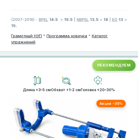
(2007-2016) -
BPEL
14.5
>
19.5
|
NBPEL
13.5
>
18
|
EG
13
>
15.
Грамотный
НУП
*
Программа новичка
*
Каталог
упражнений
РЕКОМЕНДУЕМ
Длина +3–5 см
Обхват +1–2 см
Головка +20–30%
Акция −35%