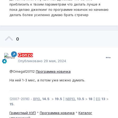
присмотре прона может простоять на максимум и
приблизить к твоим параметрам что делать лучше я
пару десятков минут.
пока делаю джелкинг по программе новичок но начинаю
делать более усиленно думаю брать стречер
Фулл 20 см во время джелка после многих дней
тренировок при регулярном просмотре прона
может постоять на максимум от пары десятков сек
до пары минут и остановиться на 80%
0
Я думаю так понятней?
Gonzo
Опубликовано
29 мая, 2024
@Omega120112
Программа новичка
На ней 1-3 мес, а потом уже можно думать.
(2007-2016) -
BPEL
14.5
>
19.5
|
NBPEL
13.5
>
18
|
EG
13
>
15.
Грамотный
НУП
*
Программа новичка
*
Каталог
упражнений