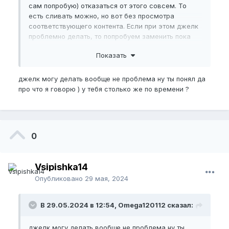
сам попробую) отказаться от этого совсем. То
есть сливать можно, но вот без просмотра
соответствующего контента. Если при этом джелк
проблемно делать, то попробуем заменить пока
другими альтернативами. Выход всегда есть,
Показать
пробуем, друг!)
джелк могу делать вообще не проблема ну ты понял да
про что я говорю ) у тебя столько же по времени ?
0
Vsipishka14
Опубликовано
29 мая, 2024
В 29.05.2024 в 12:54, Omega120112 сказал:
джелк могу делать вообще не проблема ну ты