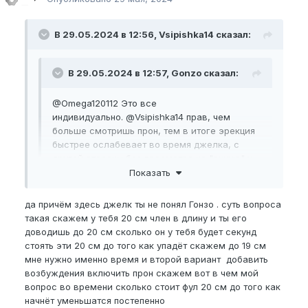
В 29.05.2024 в 12:56, Vsipishka14 сказал:
В 29.05.2024 в 12:57, Gonzo сказал:
@Omega120112
Это все
индивидуально.
@Vsipishka14
прав, чем
больше смотришь прон, тем в итоге эрекция
быстрее ослабевает во время джелка, с
другой стороны без просмотра на "сухую" у
некоторых не получается провести
Показать
полноценную тренировку. Можно конечно
сделать узи на утечку, но если во время
да причём здесь джелк ты не понял Гонзо . суть вопроса
Показать
секса все нормально, то скорее все это
такая скажем у тебя 20 см член в длину и ты его
связано с проном.
доводишь до 20 см сколько он у тебя будет секунд
стоять эти 20 см до того как упадёт скажем до 19 см
PS. Лично у меня обычно это было в середине
мне нужно именно время и второй вариант добавить
или конце тренировки.
возбуждения включить прон скажем вот в чем мой
вопрос во времени сколько стоит фул 20 см до того как
начнёт уменьшатся постепенно