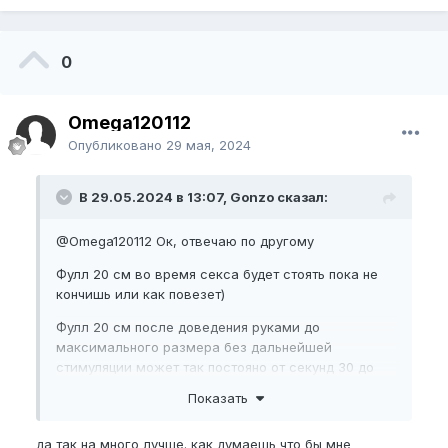
0
Omega120112
Опубликовано
29 мая, 2024
В 29.05.2024 в 13:07, Gonzo сказал:
@Omega120112
Ок, отвечаю по другому
Фулл 20 см во время секса будет стоять пока не
кончишь или как повезет)
Фулл 20 см после доведения руками до
максимального размера без дальнейшей
стимуляции может так постояно от секунд 30 до
пары минус и потом начнет ложиться.
Показать
Фулл 20 см во время джелка (после длительного
отдыха от упражнения и от просмотра) при
да так на много лучше. как думаешь что бы мне