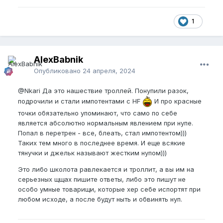
1
AlexBabnik
Опубликовано
24 апреля, 2024
@Nkari
Да это нашествие троллей. Понупили разок,
подрочили и стали импотентами с HF
И про красные
точки обязательно упоминают, что само по себе
является абсолютно нормальным явлением при нупе.
Попал в перетрен - все, блеать, стал импотентом)))
Таких тем много в последнее время. И еще всякие
тянучки и джельк называют жестким нупом)))
Это либо школота равлекается и троллит, а вы им на
серьезных щщах пишите ответы, либо это пишут не
особо умные товарищи, которые хер себе испортят при
любом исходе, а после будут ныть и обвинять нуп.