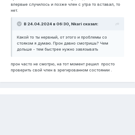
отдохни неделю-две
впервые случилось и позже член с утра то вставал, то
нет.
В 24.04.2024 в 06:30, Nkari сказал:
Какой то ты нервный, от этого и проблемы со
стояком я думаю. Прон давно смотришь? Чем
дольше - тем быстрее нужно завязывать
прон часто не смотрю, на тот момент решил просто
проверить свой член в эрегированном состоянии .
Для публикации сообщений создайте
учётную запись или авторизуйтесь
Вы должны быть пользователем, чтобы оставить
комментарий