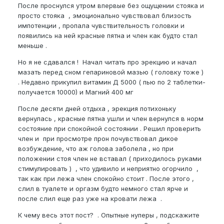
После проснулся утром впервые без ощущении стояка и
просто стояка , эмоционально чувствовал близость
импотенции , пропала чувствительность головки и
появились на ней красные пятна и член как будто стал
меньше .
Но я не сдавался ! Начал читать про эрекцию и начал
мазать перед сном гепариновой мазью ( головку тоже )
. Недавно прикупил витамин Д 5000 ( пью по 2 таблетки-
получается 10000) и Магний 400 мг
После десяти дней отдыха , эрекция потихоньку
вернулась , красные пятна ушли и член вернулся в норм
состояние при спокойной состоянии . Решил проверить
член и при просмотре прон почувствовал дикое
возбуждение, что аж голова заболела , но при
положении стоя член не вставал ( приходилось руками
стимулировать ) , что удивило и неприятно огорчило ,
так как при лежа член спокойно стоит . После этого ,
слил в туалете и оргазм будто немного стал ярче и
после слил еще раз уже на кровати лежа .
К чему весь этот пост? . Опытные нуперы , подскажите