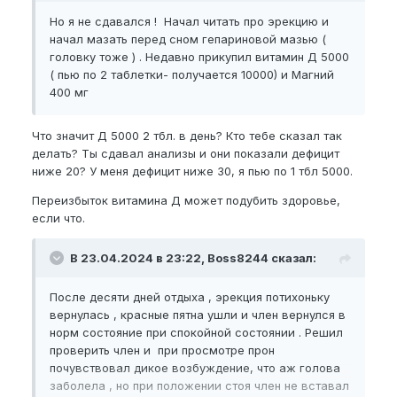
, что просто пипец товарищи . Словил дикий
Но я не сдавался ! Начал читать про эрекцию и
перетрен.
начал мазать перед сном гепариновой мазью (
головку тоже ) . Недавно прикупил витамин Д 5000
( пью по 2 таблетки- получается 10000) и Магний
400 мг
Что значит Д 5000 2 тбл. в день? Кто тебе сказал так
делать? Ты сдавал анализы и они показали дефицит
ниже 20? У меня дефицит ниже 30, я пью по 1 тбл 5000.
Переизбыток витамина Д может подубить здоровье,
если что.
В 23.04.2024 в 23:22, Boss8244 сказал:
После десяти дней отдыха , эрекция потихоньку
вернулась , красные пятна ушли и член вернулся в
норм состояние при спокойной состоянии . Решил
проверить член и при просмотре прон
почувствовал дикое возбуждение, что аж голова
заболела , но при положении стоя член не вставал