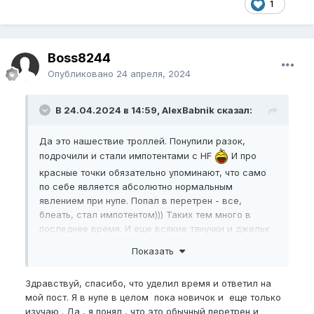
1
Boss8244
Опубликовано
24 апреля, 2024
В 24.04.2024 в 14:59, AlexBabnik сказал:
Да это нашествие троллей. Понупили разок,
подрочили и стали импотентами с HF
И про
красные точки обязательно упоминают, что само
по себе является абсолютно нормальным
явлением при нупе. Попал в перетрен - все,
блеать, стал импотентом))) Таких тем много в
последнее время. И еще всякие тянучки и джельк
называют жестким нупом)))
Показать
Это либо школота равлекается и троллит, а вы им
на серьезных щщах пишите ответы, либо это пишут
Здравствуй, спасибо, что уделил время и ответил на
не особо умные товарищи, которые хер себе
мой пост. Я в нупе в целом пока новичок и еще только
испортят при любом исходе, а после будут ныть и
изучаю . Да , я понял , что это обычный перетрен и