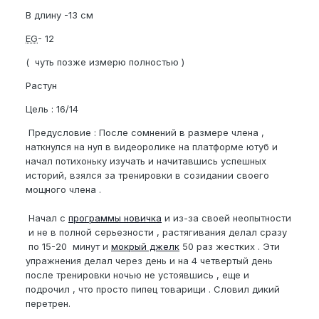
В длину -13 см
EG
- 12
( чуть позже измерю полностью )
Растун
Цель : 16/14
Предусловие : После сомнений в размере члена ,
наткнулся на нуп в видеоролике на платформе ютуб и
начал потихоньку изучать и начитавшись успешных
историй, взялся за тренировки в созидании своего
мощного члена .
Начал с
программы новичка
и из-за своей неопытности
и не в полной серьезности , растягивания делал сразу
по 15-20 минут и
мокрый джелк
50 раз жестких . Эти
упражнения делал через день и на 4 четвертый день
после тренировки ночью не устоявшись , еще и
подрочил , что просто пипец товарищи . Словил дикий
перетрен.