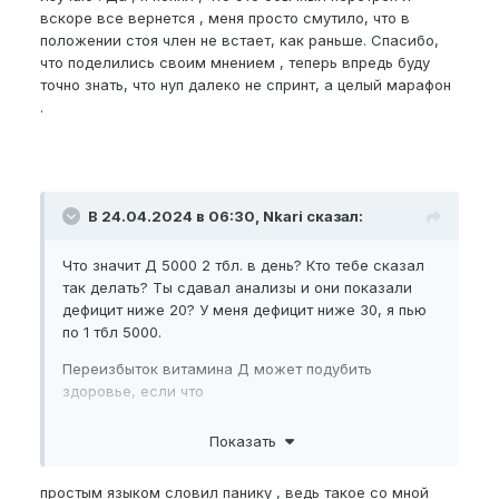
обвинять нуп.
вскоре все вернется , меня просто смутило, что в
положении стоя член не встает, как раньше. Спасибо,
что поделились своим мнением , теперь впредь буду
точно знать, что нуп далеко не спринт, а целый марафон
.
В 24.04.2024 в 06:30, Nkari сказал:
Что значит Д 5000 2 тбл. в день? Кто тебе сказал
так делать? Ты сдавал анализы и они показали
дефицит ниже 20? У меня дефицит ниже 30, я пью
по 1 тбл 5000.
Переизбыток витамина Д может подубить
здоровье, если что
Показать
В 24.04.2024 в 06:30, Nkari сказал:
Что это значит? Ты словил перетрен --->
простым языком словил панику , ведь такое со мной