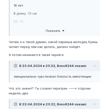
18 лет
В длину -13 см
EG
- 12
( чуть позже измерю полностью )
Показать
Растун
Читаю я и такой думаю, какой парниша молодец буквы
Цель : 16/14
читает перед тем как делать, далеко пойдёт.
Предусловие : После сомнений в размере члена ,
А потом начинается такая черняга
наткнулся на нуп в видеоролике на платформе
ютуб и начал потихоньку изучать и начитавшись
В 23.04.2024 в 23:22, Boss8244 сказал:
успешных историй, взялся за тренировки в
созидании своего мощного члена .
эмоционально чувствовал близость импотенции
Начал с программы новичка и из-за своей
неопытности и не в полной серьезности ,
Что это значит? Ты словил перетрен ---> отдохни
растягивания делал сразу по 15-20 минут и
неделю-две
мокрый джелк 50 раз жестких . Эти упражнения
делал через день и на 4 четвертый день после
В 23.04.2024 в 23:22, Boss8244 сказал:
тренировки ночью не устоявшись , еще и подрочил