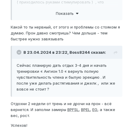
( приходилось руками стимулировать ) , что
удивило и неприятно огорчило , так как при лежа
Показать
член спокойно стоит . После этого , слил в туалете
и оргазм будто немного стал ярче и после слил
еще раз уже на кровати лежа .
Какой то ты нервный, от этого и проблемы со стояком я
думаю. Прон давно смотришь? Чем дольше - тем
быстрее нужно завязывать
В 23.04.2024 в 23:22, Boss8244 сказал:
Сейчас планирую дать отдых 3-4 дня и начать
тренировки « Ангион 1.0 « вернуть полную
чувствительность члена и былую эрекцию . И
после уже делать растягивания и джелк , или же
вовсе не стоит ?
Отдохни 2 недели от трень и не дрочи на прон - всё
вернется. И заполни замеры
BPFSL
,
BPEL
,
EG
, а также
вес, рост.
Успехов!