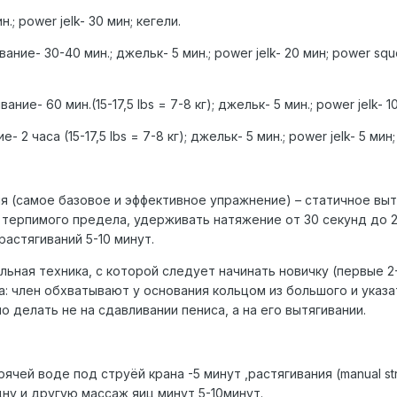
.; power jelk- 30 мин; кегели.
ание- 30-40 мин.; джельк- 5 мин.; power jelk- 20 мин; power sq
ние- 60 мин.(15-17,5 lbs = 7-8 кг); джельк- 5 мин.; power jelk- 
 2 часа (15-17,5 lbs = 7-8 кг); джельк- 5 мин.; power jelk- 5 мин
я (самое базовое и эффективное упражнение) – статичное выт
 терпимого предела, удерживать натяжение от 30 секунд до 2 
астягиваний 5-10 минут.
льная техника, с которой следует начинать новичку (первые 2
а: член обхватывают у основания кольцом из большого и указ
но делать не на сдавливании пениса, а на его вытягивании.
рячей воде под струёй крана -5 минут ,растягивания (manual stre
дну и другую массаж яиц минут 5-10минут.