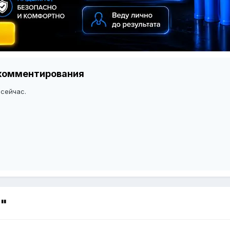
я комментирования
 сейчас.
а"