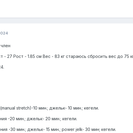
2024
 член
- 27 Рост - 1.85 см Вес - 83 кг стараюсь сбросить вес до 75 кг
24.
manual stretch)-10 мин.; джельк- 10 мин.; кегели.
ия -20 мин.; джельк- 20 мин.; кегели.
я -30 мин.; джельк- 15 мин.; power jelk- 30 мин; кегели.