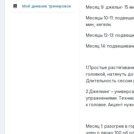
Мой дневник тренировок
Месяц 9: джельк- 15 мин
Месяцы 10-11: подвешив
мин.; кегели.
Месяцы 12-13: подвешива
Месяц 14: подвешивание-
1.Простые растягивани
головкой, натянуть до
Длительность сессии р
2.Джелкинг – универса
упражнениями. Техник
к головке. Акцент нуж
Месяц 1: разогрев в го
член о ляшку 100 об о