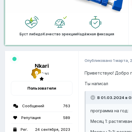
Буст либидо
Качество эрекции
Надёжная фиксация
Опубликовано
1 марта, 
Nkari
Приветствую! Добро 
Ты написал
Пользователи
В 01.03.2024 в 08
Сообщений
763
программа на год:
Репутация
589
Месяц 1: растягивани
Рег.
24 сентября, 2023
Месяцы 2-3: растяги