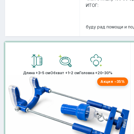
ИТОГ:
буду рад помощи и по
Длина +3–5 см
Обхват +1–2 см
Головка +20–30%
Акция −35%