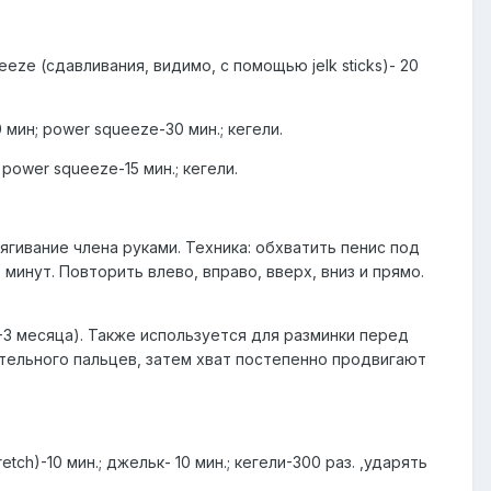
ueeze (сдавливания, видимо, с помощью jelk sticks)- 20
10 мин; power squeeze-30 мин.; кегели.
; power squeeze-15 мин.; кегели.
ягивание члена руками. Техника: обхватить пенис под
минут. Повторить влево, вправо, вверх, вниз и прямо.
-3 месяца). Также используется для разминки перед
ательного пальцев, затем хват постепенно продвигают
tch)-10 мин.; джельк- 10 мин.; кегели-300 раз. ,ударять