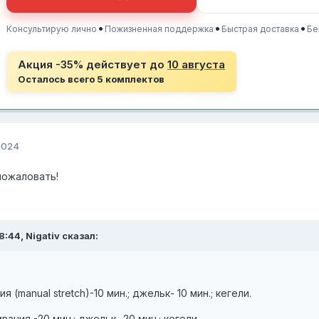
•
•
•
Консультирую лично
Пожизненная поддержка
Быстрая доставка
Бе
Акция -35% действует до
10 августа
Осталось всего 5 комплектов
2024
пожаловать!
:44, Nigativ сказал:
я (manual stretch)-10 мин.; джельк- 10 мин.; кегели.
вания -20 мин.; джельк- 20 мин.; кегели.