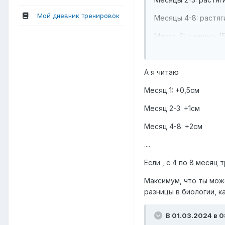
Мой дневник тренировок
Месяцы 4-8: растягив
Месяц 9: джельк- 15 
Месяцы 10-11: подве
sticks)- 20 мин.; кеге
А я читаю
Месяцы 12-13: подвеш
Месяц 1: +0,5см
Месяц 14: подвешиван
Месяц 2-3: +1см
Месяц 4-8: +2см
....
Если , с 4 по 8 месяц
Максимум, что ты мож
разницы в биологии, 
В 01.03.2024 в 08