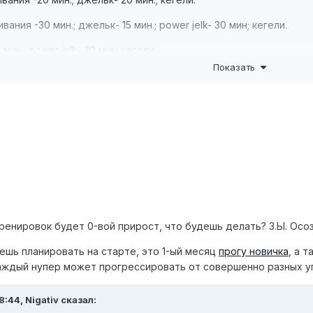
ания -30 мин.; джельк- 15 мин.; power jelk- 30 мин; кегели.
мин.; power jelk- 30 мин; кегели.
Показать
шивание- 30-40 мин.; джельк- 5 мин.; power jelk- 20 мин; powe
ли.
ивание- 60 мин.(15-17,5 lbs = 7-8 кг); джельк- 5 мин.; power jel
ие- 2 часа (15-17,5 lbs = 7-8 кг); джельк- 5 мин.; power jelk- 5 
 тренировок будет 0-вой прирост, что будешь делать? З.Ы. Осоз
ешь планировать на старте, это 1-ый месяц
прогу новичка
, а 
каждый нупер может прогрессировать от совершенно разных у
:44, Nigativ сказал: