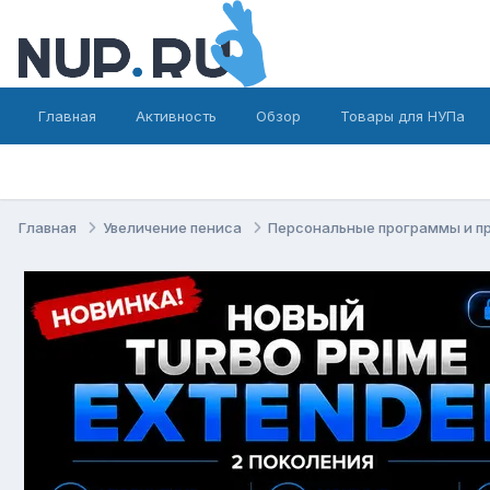
Главная
Активность
Обзор
Товары для НУПа
Главная
Увеличение пениса
Персональные программы и п