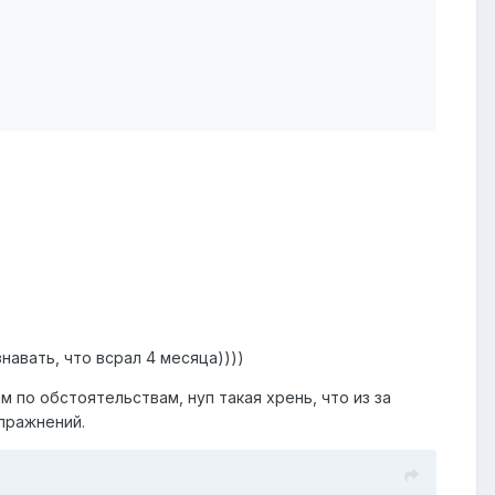
r squeeze (сдавливания, видимо, с помощью jelk
k- 10 мин; power squeeze-30 мин.; кегели.
мин; power squeeze-15 мин.; кегели.
навать, что всрал 4 месяца))))
там по обстоятельствам, нуп такая хрень, что из за
пражнений.