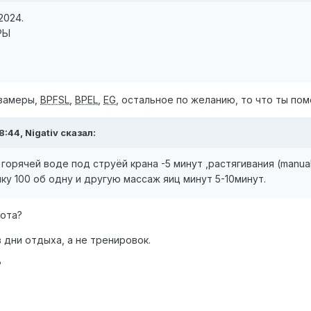
2024.
ЕРЫ
замеры,
BPFSL
,
BPEL
,
EG
, остальное по желанию, то что ты пом
:44, Nigativ сказал:
 горячей воде под струёй крана -5 минут ,растягивания (manual s
шку 100 об одну и другую массаж яиц минут 5-10минут.
бота?
 дни отдыха, а не тренировок.
?