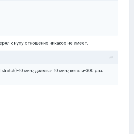
ерял к нупу отношение никакое не имеет.
tretch)-10 мин.; джельк- 10 мин.; кегели-300 раз.