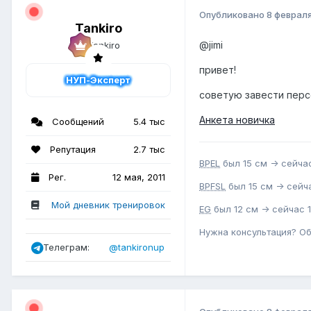
Опубликовано
8 феврал
Tankiro
@jimi
привет!
НУП-Эксперт
советую завести перс
Анкета новичка
Сообщений
5.4 тыс
Репутация
2.7 тыс
BPEL
был 15 см -> сейчас
Рег.
12 мая, 2011
BPFSL
был 15 см -> сейча
Мой дневник тренировок
EG
был 12 см -> сейчас 1
Нужна консультация? О
Телеграм:
@tankironup