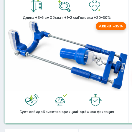
Длина +3–5 см
Обхват +1–2 см
Головка +20–30%
Акция −35%
Буст либидо
Качество эрекции
Надёжная фиксация