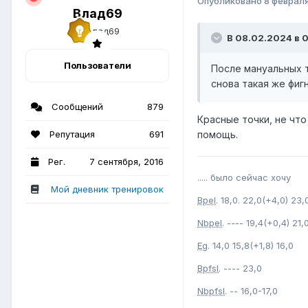
Опубликовано
8 феврал
Влад69
В 08.02.2024 в 08
Пользователи
После мануальных т
снова такая же фиг
Сообщений
879
Красные точки, не что
Репутация
691
помощь.
Рег.
7 сентября, 2016
..... было сейчас хочу
Мой дневник тренировок
Bpel
. 18,0. 22,0(+4,0) 23,
Nbpel
. ---- 19,4(+0,4) 21
Eg
. 14,0 15,8(+1,8) 16,0
Bpfsl
. ---- 23,0
Nbpfsl
. -- 16,0-17,0