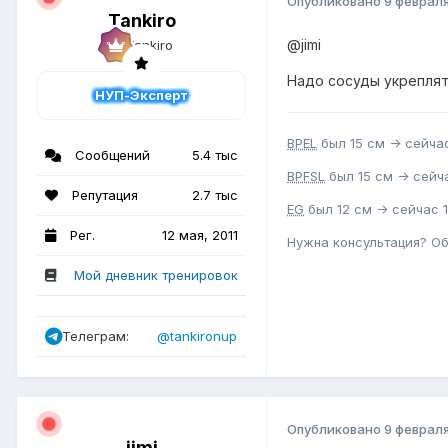
Опубликовано
9 феврал
Tankiro
@jimi
Надо сосуды укреплят
НУП-Эксперт
BPEL
был 15 см -> сейчас
Сообщений
5.4 тыс
BPFSL
был 15 см -> сейча
Репутация
2.7 тыс
EG
был 12 см -> сейчас 1
Рег.
12 мая, 2011
Нужна консультация? О
Мой дневник тренировок
Телеграм:
@tankironup
Опубликовано
9 феврал
jimi