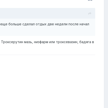
а еще больше сделал отдых две недели после начал
 Троксерутин мазь, низфарм или троксевазин, бадяга в