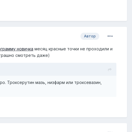
Автор
ограмму новичка
месяц красные точки не проходили и
 страшно смотреть даже)
ро. Троксерутин мазь, низфарм или троксевазин,