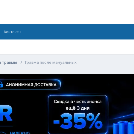
Контакты
и травмы
Травма после мануальных