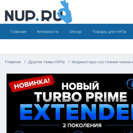
Главная
Активность
Обзор
Товары для НУПа
Главная
Другие темы НУПа
Индикаторы состояния члена 