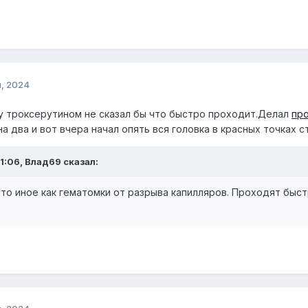
я, 2024
у троксерутином не сказал бы что быстро проходит.Делал
пр
а два и вот вчера начал опять вся головка в красных точках
1:06, Влад69 сказал:
что иное как гематомки от разрыва капилляров. Проходят быст