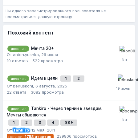
Ни одного зарегистрированного пользователя не
просматривает данную страницу
Похожий контент
Мечта 20+
дневник
От anton.yushka,
26 июля
10
ответов
522
просмотра
Идем к цели
1
2
дневник
От belruskoni,
6 августа, 2025
22
ответа
3082
просмотра
Tankiro - Через тернии к звездам.
дневник
Мечты сбываются
1
2
3
4
88
От
Tankiro
,
12 мая, 2011
239806
просмотров
1758
ответов