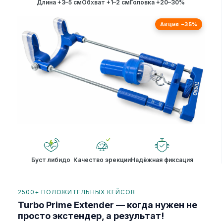
Длина +3–5 см
Обхват +1–2 см
Головка +20–30%
Акция −35%
Буст либидо
Качество эрекции
Надёжная фиксация
2500+ ПОЛОЖИТЕЛЬНЫХ КЕЙСОВ
Turbo Prime Extender — когда нужен не
просто экстендер, а результат!