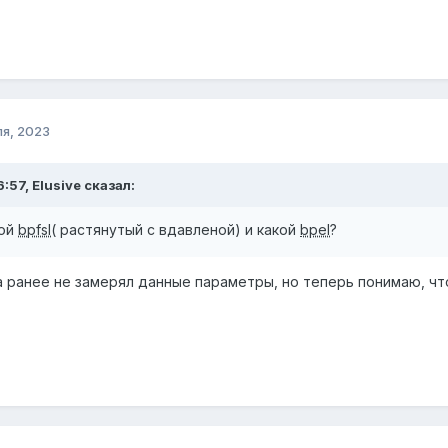
ля, 2023
:57, Elusive сказал:
кой
bpfsl
( растянутый с вдавленой) и какой
bpel
?
да ранее не замерял данные параметры, но теперь понимаю, чт