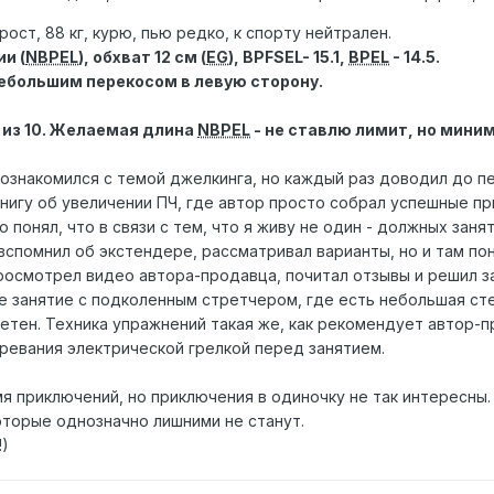
 рост, 88 кг, курю, пью редко, к спорту нейтрален.
ии (
NBPEL
), обхват 12 см (
EG
), BPFSEL- 15.1,
BPEL
- 14.5.
ебольшим перекосом в левую сторону.
 из 10. Желаемая длина
NBPEL
- не ставлю лимит, но миним
познакомился с темой джелкинга, но каждый раз доводил до пе
книгу об увеличении ПЧ, где автор просто собрал успешные п
но понял, что в связи с тем, что я живу не один - должных зан
вспомнил об экстендере, рассматривал варианты, но и там пон
просмотрел видео автора-продавца, почитал отзывы и решил з
е занятие с подколенным стретчером, где есть небольшая сте
етен. Техника упражнений такая же, как рекомендует автор-пр
гревания электрической грелкой перед занятием.
я приключений, но приключения в одиночку не так интересны. 
оторые однозначно лишними не станут.
!)