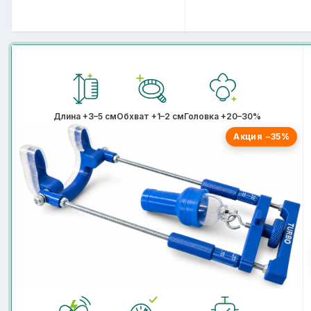
Длина +3–5 см
Обхват +1–2 см
Головка +20–30%
Акция −35%