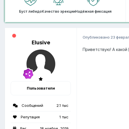
Буст либидо
Качество эрекции
Надёжная фиксация
Опубликовано
23 февра
Elusive
Приветствую! А какой
Пользователи
Сообщений
2.1 тыс
Репутация
1 тыс
Рег.
18 ноября, 2019