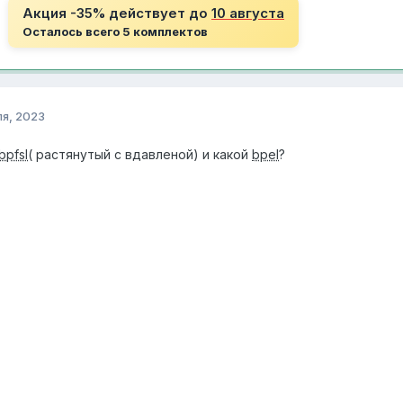
Акция -35% действует до
10 августа
Осталось всего 5 комплектов
ля, 2023
bpfsl
( растянутый с вдавленой) и какой
bpel
?