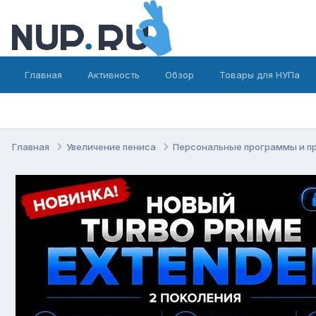
Главная
Активность
Обзор
Товары для НУПа
Главная
Увеличение пениса
Персональные программы и п