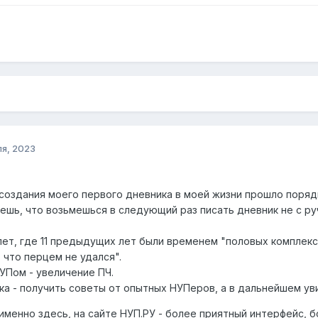
ля, 2023
а создания моего первого дневника в моей жизни прошло поряд
ешь, что возьмешься в следующий раз писать дневник не с ру
 лет, где 11 предыдущих лет были временем "половых комплек
 что перцем не удался".
УПом - увеличение ПЧ.
ка - получить советы от опытных НУПеров, а в дальнейшем ув
именно здесь, на сайте НУП.РУ - более приятный интерфейс, 