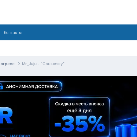
Контакты
рогресс
Mr_Juju - "Сон наяву"