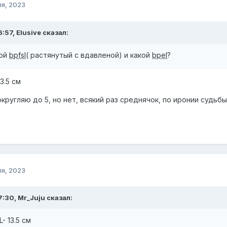
ля, 2023
:57, Elusive сказал:
кой
bpfsl
( растянутый с вдавленой) и какой
bpel
?
13.5 см
кругляю до 5, но нет, всякий раз среднячок, по иронии судьб
ля, 2023
7:30, Mr_Juju сказал:
L- 13.5 см