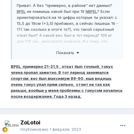
Привет. А без "примерно, в районе" нет данных?
BPEL
не помнишь какой был при 19
NBPEL
? Если
ориентироваться на те цифры которые ты указал: с
15,5 до 19см (+3,5) прибавил, а сейчас пишешь 16 -
17( так сколько в итоге то?), что такой серьёзный
откат был? А какой вес был в тот период? 105 кг
для 176 см - многовато конечно). Я к тому, что
может у тебя эти сантиметры "в жир спрятались".
Показать
У меня самого вес сейчас 92кг при 180см и 1
см(который экс дал) "ушёл в жир". Стандартный
вес у меня 82-84 кг. Так что похудение, возможно,
BPEL
примерно 21-21,5 , откат был точный, тонус
даст тебе утраченные сантиметры.
члена пропал заметно. В тот период занимался
спортом. вес был максимум 89-90. еще видишь
очень тонус упал прям сильно, стоит не так как
раньше, вообще у меня проблемы с тонусом начались
после воздержания. Года 3 назад.
ZoLotoi
Опубликовано
1 февраля, 2023