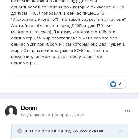
не помнишь какой был при 19
NBPEL
? Если
ориентироваться на те цифры которые ты указал: с 15,5
до 19см (+3,5) прибавил, а сейчас пишешь 16 -
17(сколько в итоге то?), что такой серьёзный откат был?
А какой вес был в тот период? 105 кг для 176 см -
многовато конечно). Я к тому, что может у тебя эти
сантиметры "в жир спрятались". У меня самого вес
сейчас 92кг при 180см и 1 см(который экс дал) "ушёл в
жир". Стандартный вес у меня 82-84 кг. Так что
похудение, возможно, даст тебе утраченные
сантиметры.
2
Donni
Опубликовано
1 февраля, 2023
В 01.02.2023 в 08:32, ZoLotoi сказал: