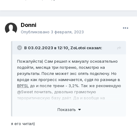
Donni
Опубликовано
3 февраля, 2023
В 03.02.2023 в 12:10, ZoLotoi сказал:
Пожалуйста) Сам решил к мануалу основательно
подойти, месяца три потреню, посмотрю на
результаты. После может экс опять подключу. Но
вроде как прогресс намечается, судя по разнице в
BPFSL
до и после трени - 3,2%. Так же рекомендую
@Sweet
почитать, довольно грамотную
тероритическую базу даёт. Да и вообще на
форуме много полезной инфы - читай, вникай,
Показать
внедряй.
я его читал)