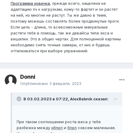
Программа новичка
, прежде всего, нацелена на
адаптацию пч к нагрузкам, кому-то фартит и он растёт
на ней, но многие не растут. Ты же давно в теме,
поэтому можешь составлять более продвинутые проги.
Если цель - длина, то всевозможные мануальные
растяги тебе в помощь, так же девайсы типа экса и
вешалки. Это в общих чертах. Для полноценной картины
необходимо снять точные замеры, от них и будешь
отталкиваться при выборе упражнений.
Donni
Опубликовано
3 февраля, 2023
В 03.02.2023 в 07:22, AlexBabnik сказал:
При таком соотношении роста-веса у тебя
разбежка между
нбпел
и
бпел
совсем маленькая.