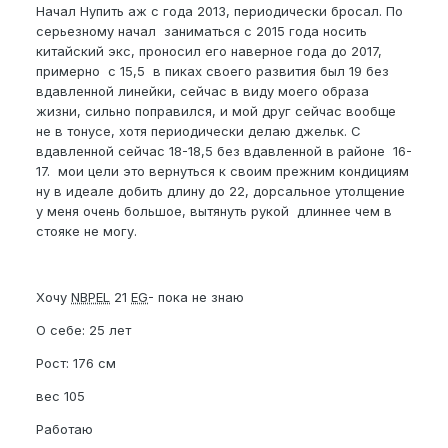
Начал Нупить аж с года 2013, периодически бросал. По
серьезному начал заниматься с 2015 года носить
китайский экс, проносил его наверное года до 2017,
примерно с 15,5 в пиках своего развития был 19 без
вдавленной линейки, сейчас в виду моего образа
жизни, сильно поправился, и мой друг сейчас вообще
не в тонусе, хотя периодически делаю джельк. С
вдавленной сейчас 18-18,5 без вдавленной в районе 16-
17. мои цели это вернуться к своим прежним кондициям
ну в идеале добить длину до 22, дорсальное утолщение
у меня очень большое, вытянуть рукой длиннее чем в
стояке не могу.
Хочу
NBPEL
21
EG
- пока не знаю
О себе: 25 лет
Рост: 176 см
вес 105
Работаю