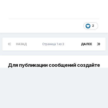
2
НАЗАД
Страница 1 из 3
ДАЛЕЕ
Для публикации сообщений создайте
учётную запись или авторизуйтесь
Вы должны быть пользователем, чтобы оставить
комментарий
Создать аккаунт
Зарегистрируйте новый аккаунт в нашем сообществе.
Это очень просто!