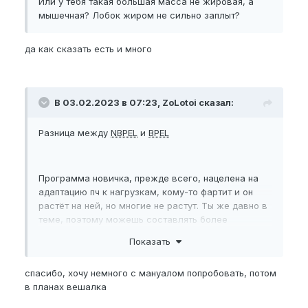
Или у тебя такая большая масса не жировая, а
мышечная? Лобок жиром не сильно заплыт?
да как сказать есть и много
В 03.02.2023 в 07:23, ZoLotoi сказал:
Разница между
NBPEL
и
BPEL
Программа новичка, прежде всего, нацелена на
адаптацию пч к нагрузкам, кому-то фартит и он
растёт на ней, но многие не растут. Ты же давно в
теме, поэтому можешь составлять более
продвинутые проги. Если цель - длина, то
Показать
всевозможные мануальные растяги тебе в
помощь, так же девайсы типа экса и вешалки. Это
спасибо, хочу немного с мануалом попробовать, потом
в общих чертах. Для полноценной картины
в планах вешалка
необходимо снять точные замеры, от них и будешь
отталкиваться при выборе упражнений.