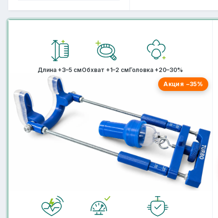
Длина +3–5 см
Обхват +1–2 см
Головка +20–30%
Акция −35%