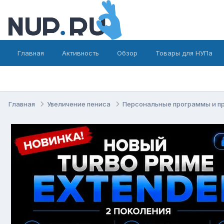
Главная
Активность
Обзор
Товары для НУПа
Главная
Увеличение пениса
Персональные программы и п