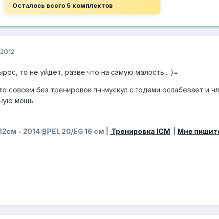
Осталось всего 5 комплектов
 2012
рос, то не уйдет, разве что на самую малость... )=
то совсем без тренировок пч-мускул с годами ослабевает и ч
лную мощь
12см - 2014:
BPEL
20/
EG
16 см |
Тренировка ICM
|
Мне пишит