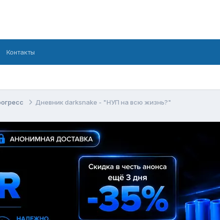
Контакты
рогресс
Дневник darksnake - "НУП на всю жизнь?"