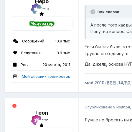
Неро
3xk сказал:
Модератор
А после того как в
Попутно вопрос. Са
Сообщений
10.9 тыс
Если бы так было, что
Репутация
3.9 тыс
трудно его сдвинуть -
Да, джелк, основа НУ
Рег.
20 марта, 2011
Мой дневник тренировок
май 2010:
BPEL
14/
EG
Опубликовано
9 ноября,
Leon
Лучше не бросать ни 