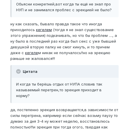
Обьясни конкретней,вот когда ты ещё не знал про
НУП и не занимался проблес с эрекцией не было?
ну как сказать, бывало правда такое что иногда
приходилось
кегелем
(тогда я не знал существование
этого упражнения) подкачивать, но что бы проблем ...., а
ну было в последний раз когда был секс с уже бывшей
девушкой вторую палку не смог кинуть, и то причем
даже с
кегеле
м никак не получалось!!но на эрекцию
раньше не жаловался!!!
Цитата
И когда ты берёшь отдых от НУПА словив так
называемый перетрен,то эрекция приходит в
норму?
да, постепенно эрекция возвращается,в зависимости от
силы перетрена, например если сейчас возьму паузу то
думаю за дня 3-4 ну может неделю, восстановлюсь
полностью!!!и эрекция при тогда огого, твердая как