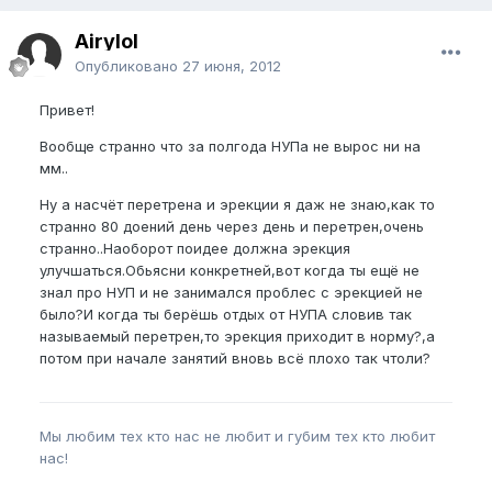
Airylol
Опубликовано
27 июня, 2012
Привет!
Вообще странно что за полгода НУПа не вырос ни на
мм..
Ну а насчёт перетрена и эрекции я даж не знаю,как то
странно 80 доений день через день и перетрен,очень
странно..Наоборот поидее должна эрекция
улучшаться.Обьясни конкретней,вот когда ты ещё не
знал про НУП и не занимался проблес с эрекцией не
было?И когда ты берёшь отдых от НУПА словив так
называемый перетрен,то эрекция приходит в норму?,а
потом при начале занятий вновь всё плохо так чтоли?
Мы любим тех кто нас не любит и губим тех кто любит
нас!