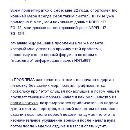
Всем привет!!кратко о себе: мне 22 года, спортсмен (по
крайней мере всегда себя таким считал), в НУПе уже
примерно 6 мес., мои начальные данные NBPEL=17
EG=12, мои данные на сегодняшний день NBPEL=17
EG=12!!!
отчаянно ищу решение проблемы или же совета
который мне укажет на причину этой проблемы,
поскольку это не первый форум на котором я
"всасываю" информацию насчет НУПа!!!??
а ПРОБЛЕМА заключается в том что:сначала я дергал
пипиську без всяких мер, правил, графиков, и т.д.
поскольку про "это" слышал понаслышке а потом нашел
соответствующий форум и начал я как большинство из
проги новичка
, потренировался приблизительно недели
две и схватил перетрен, который как потом оказалось я
схватил еще после первой недели но думал что это то
незначительное ухудшение эрекции после начала нупа.
потом после неделки отдыха я взялся опять нупить