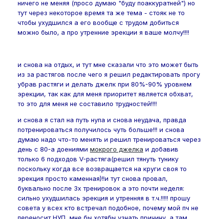
ничего не меняя (просо думаю "буду поаккуратней") но
тут через некоторое время та же тема - стояк не то
чтобы ухудшился а его вообще с трудом добиться
можно было, а про утренние эрекции я ваше молчу!!!!
и снова на отдых, и тут мне сказали что это может быть
из за растягов после чего я решил редактировать прогу
убрав растяги и делать джелк при 80%-90% уровнем
эрекции, так как для меня приоритет является обхват,
то это для меня не составило трудностей!!!!
и снова я стал на путь нупа и снова неудача, правда
потренироваться получилось чуть больше!!! и снова
думаю надо что-то менять и решил тренироваться через
день с 80-а доениями
мокрого джелка
и добавив
только 6 подходов V-растяга(решил тянуть тунику
поскольку когда все возвращается на круги своя то
эрекция просто каменная)!!и тут снова провал,
буквально после 3х тренировок а это почти неделя:
сильно ухудшилась эрекция и утренняя в т.ч.!!!!! прошу
совета у всех кто встречал подобное, почему мой пч не
переносит НУП, мне бы хотябы узнать причину, а там