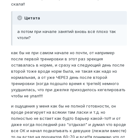
скала!!
Цитата
а потом при начале занятий вновь всё плохо так
чтоли?
как бы не при самом начале но почти, от например
после первой тренировки в этот раз эрекция
оставалась в норме, и сразу на следующий день после
второй тоже вроде норм была, не такая как надо но
нормальная, а от уже ЧЕРЕЗ день после второй
тренировки (когда подошло время к третей) немного
ухудшилась, что при джелке приходилось кегелировать
чтобы не упал!!!!
и ощущения у меня как бы не полной готовности, он
вроде реагирует на всякии там ласки и т.д. но
полностью не встает как будто барьер какой-то!!! и от
даже когда последний раз "отдыхал" и думал что вроде
все ОК и начал подкатывать к девушке (лежали вместе)
то он встал на процентов 60-70 и все!!!я понимаю что от