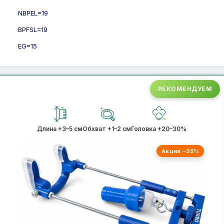
NBPEL=19
BPFSL=19
EG=15
РЕКОМЕНДУЕМ
Длина +3–5 см
Обхват +1–2 см
Головка +20–30%
Акция −35%