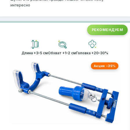
интересно
РЕКОМЕНДУЕМ
Длина +3–5 см
Обхват +1–2 см
Головка +20–30%
Акция −35%