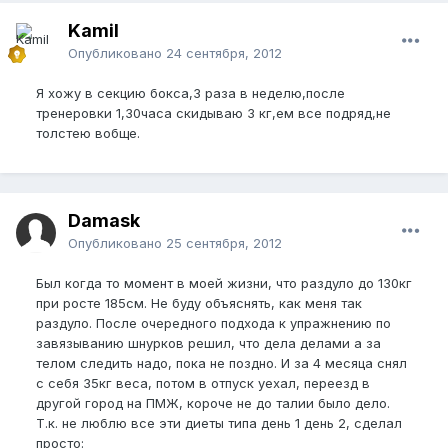
Kamil
Опубликовано
24 сентября, 2012
Я хожу в секцию бокса,3 раза в неделю,после
тренеровки 1,30часа скидываю 3 кг,ем все подряд,не
толстею вобще.
Damask
Опубликовано
25 сентября, 2012
Был когда то момент в моей жизни, что раздуло до 130кг
при росте 185см. Не буду объяснять, как меня так
раздуло. После очередного подхода к упражнению по
завязыванию шнурков решил, что дела делами а за
телом следить надо, пока не поздно. И за 4 месяца снял
с себя 35кг веса, потом в отпуск уехал, переезд в
другой город на ПМЖ, короче не до талии было дело.
Т.к. не люблю все эти диеты типа день 1 день 2, сделал
просто: