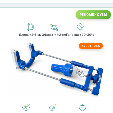
РЕКОМЕНДУЕМ
Длина +3–5 см
Обхват +1–2 см
Головка +20–30%
Акция −35%