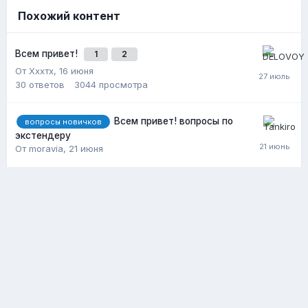
Похожий контент
Всем привет!
1
2
От Хххтх,
16 июня
30
ответов
3044
просмотра
Всем привет! вопросы по
вопросы новичков
экстендеру
От moravia,
21 июня
2
ответа
1339
просмотров
Лимфа привет
От reyden,
14 декабря, 2025
3
ответа
924
просмотра
Политика конфиденциальности
Обратная связь
Cookie-файлы