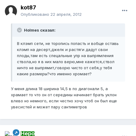
kot87
Опубликовано
22 апреля, 2012
Holmes сказал:
В клэмп сети, не торопись попасть и вобще оставь
клэмп на десерт,джелк и растяги дадут свои
плоды,там есть спецальные упр на выпрямления
ствола,но я в них мало верю,мне кажется,ствол
ничто не выпрямит,говорю чисто от себя,у тебя
какие размеры?что именно хромает?
У меня длина 18 ширина 14,5 в по диагонали 5, а
храмает то что он от середины начинает брать уклон
влево но немного, если честно хочу чтоб он был еще
увесистей и может пару сантиметров
Неро