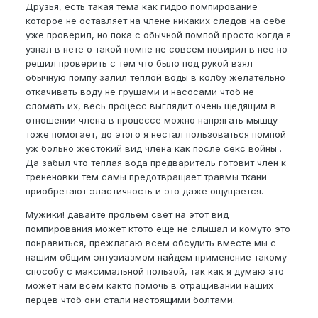
Друзья, есть такая тема как гидро помпирование
которое не оставляет на члене никаких следов на себе
уже проверил, но пока с обычной помпой просто когда я
узнал в нете о такой помпе не совсем повирил в нее но
решил проверить с тем что было под рукой взял
обычную помпу залил теплой воды в колбу желательно
откачивать воду не грушами и насосами чтоб не
сломать их, весь процесс выглядит очень щедящим в
отношении члена в процессе можно напрягать мышцу
тоже помогает, до этого я нестал пользоваться помпой
уж больно жестокий вид члена как после секс войны .
Да забыл что теплая вода предваритель готовит член к
трененовки тем самы предотвращает травмы ткани
приобретают эластичность и это даже ощущается.
Мужики! давайте прольем свет на этот вид
помпирования может ктото еще не слышал и комуто это
понравиться, прежлагаю всем обсудить вместе мы с
нашим общим энтузиазмом найдем применение такому
способу с максимальной пользой, так как я думаю это
может нам всем както помочь в отращивании наших
перцев чтоб они стали настоящими болтами.