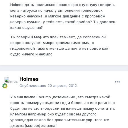
Holmes да ты правильно понял я про эту штуку говорил,
мега нагрузка по началу выполнения тренеровок
наверно ненужна, а мягкое давдение с прогревом
наверно лучьше, у тебя есть такой прибор? Ты доволен
какие ощущения?
Ты говориш миф что член темнеет, да согласен он
скорее получает микро травмы гимотомы, с
гидропомпой такого меньше да почти нет совсе как
будто ничего и небыло
Holmes
Опубликовано
20 апреля, 2012
У меня помпа LaPump ,потемнение ,это смотря какой
срок ты помпируешь,если год и более ,то все раво оно
будет ,но не сильное,если ты начнешь помпу сочетать с
клемп
ом например оно будет совсем другого
уровня,одна помпа без дополнительных упр ,того же
джелка(малоэфективна)!