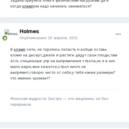
задача приучить член к физическим нагрузкам да и
когда
клемп
ом надо начинать заниматься?
Holmes
Опубликовано
20 апреля, 2012
В
клэмп
сети, не торопись попасть и вобще оставь
клэмп на десерт,джелк и растяги дадут свои плоды,там
есть спецальные упр на выпрямления ствола,но я в них
мало верю,мне кажется,ствол ничто не
выпрямит,говорю чисто от себя,у тебя какие размеры?
что именно хромает?
Японская мудрость: Быстро — это медленно, но без
перерывов.