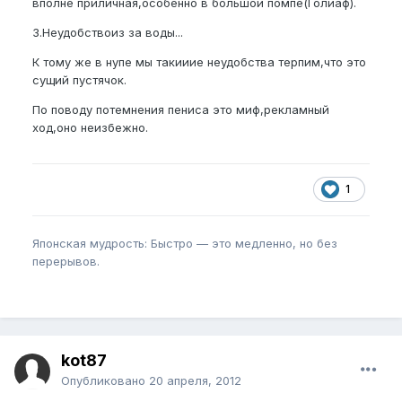
вполне приличная,особенно в большой помпе(Голиаф).
3.Неудобствоиз за воды...
К тому же в нупе мы такииие неудобства терпим,что это
сущий пустячок.
По поводу потемнения пениса это миф,рекламный
ход,оно неизбежно.
1
Японская мудрость: Быстро — это медленно, но без
перерывов.
kot87
Опубликовано
20 апреля, 2012