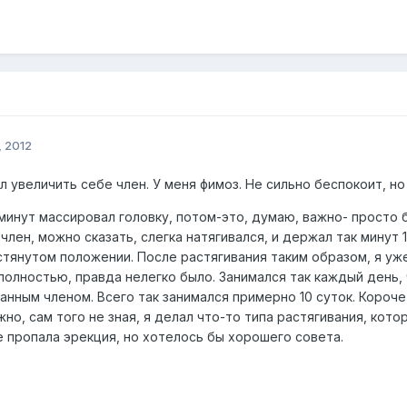
, 2012
л увеличить себе член. У меня фимоз. Не сильно беспокоит, н
минут массировал головку, потом-это, думаю, важно- просто б
о член, можно сказать, слегка натягивался, и держал так минут
тянутом положении. После растягивания таким образом, я уже
олностью, правда нелегко было. Занимался так каждый день, 
анным членом. Всего так занимался примерно 10 суток. Короче,
ожно, сам того не зная, я делал что-то типа растягивания, кот
е пропала эрекция, но хотелось бы хорошего совета.