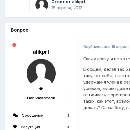
Ответ от alikprt,
18 апреля, 2012
Вопрос
Опубликовано
18 апреля
alikprt
Скажу сразу-я не хоте
В общем, делал так-5 
тянул от себя, так чт
удержания члена в рас
успехов, вышло даже п
оттягивать с эрегиров
Пользователи
таких, как этот, возм
делать? Слава богу, н
Сообщений
1
Репутация
0