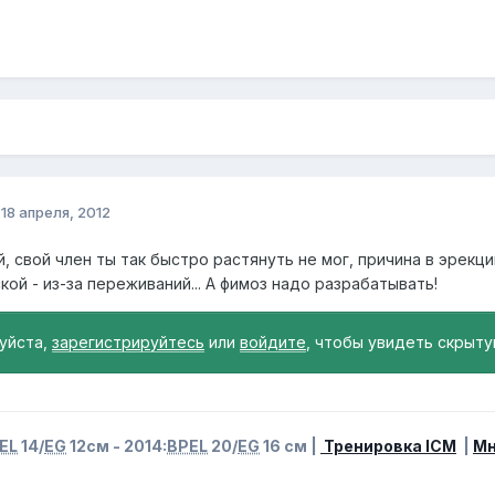
о
18 апреля, 2012
, свой член ты так быстро растянуть не мог, причина в эрекци
кой - из-за переживаний... А фимоз надо разрабатывать!
уйста,
зарегистрируйтесь
или
войдите
, чтобы увидеть скрыту
EL
14/
EG
12см - 2014:
BPEL
20/
EG
16 см |
Тренировка ICM
|
Мн