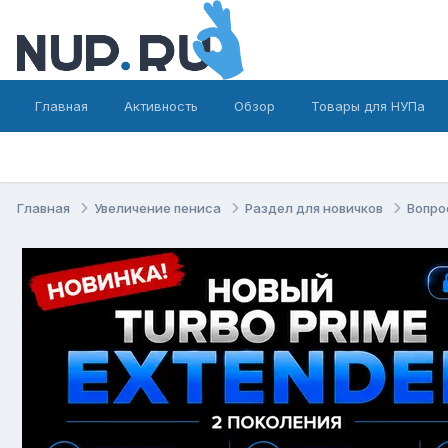
Главная
Активность
Обзор
Товары для НУПа
Главная
Увеличение пениса
Раздел для новичков
Вопро