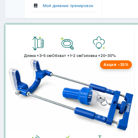
Мой дневник тренировок
Длина +3–5 см
Обхват +1–2 см
Головка +20–30%
Акция −35%