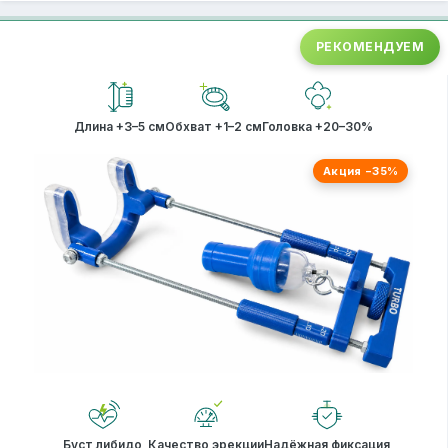
РЕКОМЕНДУЕМ
Длина +3–5 см
Обхват +1–2 см
Головка +20–30%
Акция −35%
Буст либидо
Качество эрекции
Надёжная фиксация