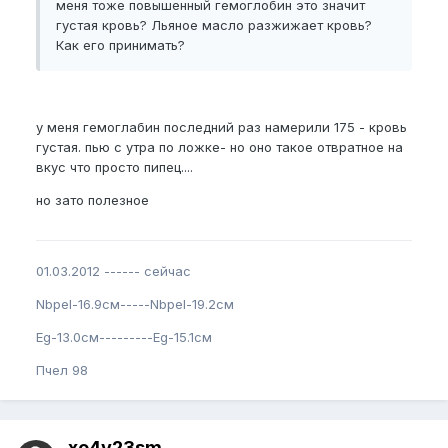
меня тоже повышенный гемоглобин это значит
густая кровь? Льяное масло разжижает кровь?
Как его принимать?
у меня гемоглабин последний раз намерили 175 - кровь
густая. пью с утра по ложке- но оно такое отвратное на
вкус что просто пипец....
но зато полезное
01.03.2012 ------ сейчас
Nbpel-16.9см-----Nbpel-19.2см
Eg-13.0см---------Eg-15.1см
Пчел 98
xo4y23sm