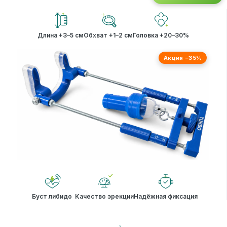
Длина +3–5 см
Обхват +1–2 см
Головка +20–30%
Акция −35%
Буст либидо
Качество эрекции
Надёжная фиксация