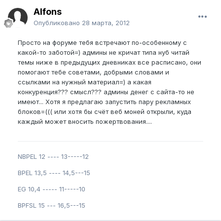
Alfons
Опубликовано
28 марта, 2012
Просто на форуме тебя встречают по-особенному с
какой-то заботой=) админы не кричат типа нуб читай
темы ниже в предыдущих дневниках все расписано, они
помогают тебе советами, добрыми словами и
ссылками на нужный материал=) а какая
конкуренция??? смысл??? админы денег с сайта-то не
имеют... Хотя я предлагаю запустить пару рекламных
блоков=((( или хотя бы счёт веб моней открыли, куда
каждый может вносить пожертвования....
NBPEL 12 ---- 13-----12
BPEL 13,5 ---- 14,5---15
EG 10,4 ----- 11-----10
BPFSL 15 --- 16,5---15