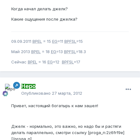
Когда начал делать джелк?
Какие ощущения после джелка?
09.09.2011
BPEL
= 15
EG
=11
BPFSL
=15
Май 2013
BPEL
= 18
EG
=13
BPFSL
=18.3
Сейчас
BPEL
= 16
EG
=12
BPFSL
=17
Неро
Опубликовано
27 марта, 2012
Привет, настоящий богатырь к нам зашел!
Джелк - нормально, это важно, но надо бы и растяги
делать параллельно, смотри ссылку [proga_n:2z6frf9e]
[/proga_n]