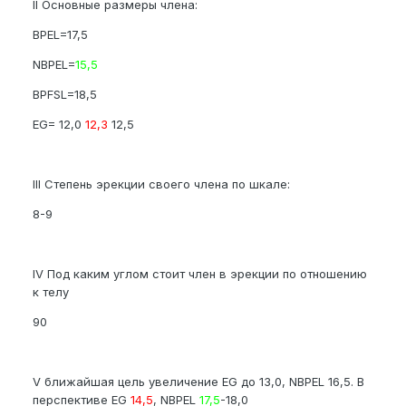
II Основные размеры члена:
BPEL=17,5
NBPEL=
15,5
BPFSL=18,5
EG= 12,0
12,3
12,5
III Степень эрекции своего члена по шкале:
8-9
IV Под каким углом стоит член в эрекции по отношению
к телу
90
V ближайшая цель увеличение EG до 13,0, NBPEL 16,5. В
перспективе EG
14,5
, NBPEL
17,5
-18,0