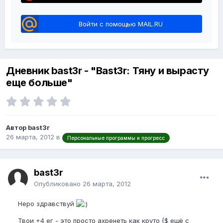
Войти с помощью MAIL.RU
Дневник bast3r - "Bast3r: Тяну и вырасту
еще больше"
Автор bast3r
26 марта, 2012
в
Персональные программы и прогресс
bast3r
Опубликовано
26 марта, 2012
Неро здравствуй
Твои +4 ег - это просто ахренеть как круто {$ ещё с