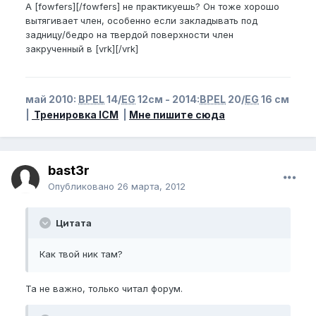
А [fowfers][/fowfers] не практикуешь? Он тоже хорошо
вытягивает член, особенно если закладывать под
задницу/бедро на твердой поверхности член
закрученный в [vrk][/vrk]
май 2010:
BPEL
14/
EG
12см - 2014:
BPEL
20/
EG
16 см
|
Тренировка ICM
|
Мне пишите сюда
bast3r
Опубликовано
26 марта, 2012
Цитата
Как твой ник там?
Та не важно, только читал форум.