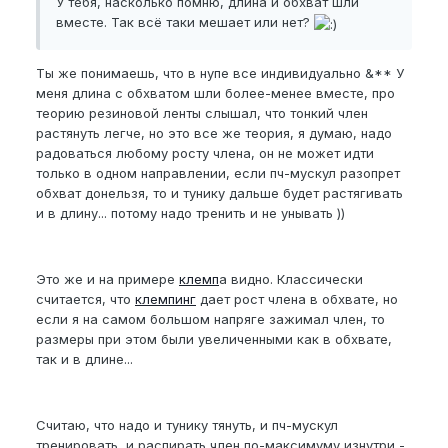
У тебя, насколько помню, длина и обхват шли
вместе. Так всё таки мешает или нет?
Ты же понимаешь, что в нупе все индивидуально &** У
меня длина с обхватом шли более-менее вместе, про
теорию резиновой ленты слышал, что тонкий член
растянуть легче, но это все же теория, я думаю, надо
радоваться любому росту члена, он не может идти
только в одном направлении, если пч-мускул разопрет
обхват донельзя, то и тунику дальше будет растягивать
и в длину... потому надо тренить и не унывать ))
Это же и на примере
клемп
а видно. Классически
считается, что
клемпинг
дает рост члена в обхвате, но
если я на самом большом напряге зажимал член, то
размеры при этом были увеличенными как в обхвате,
так и в длине...
Считаю, что надо и тунику тянуть, и пч-мускул
тренировать, и распирать член по-максимуму изнутри -