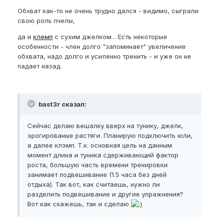
Обхват как-то не очень трудно дался - видимо, сыграли
свою роль пчелы,
да и
клемп
с сухим джелком... Есть некоторые
особенности - член долго "запоминает" увеличение
обхвата, надо долго и усиленно тренить - и уже он не
падает назад.
bast3r сказал:
Сейчас делаю вешалку вверх на тунику, джелк,
эрогированые растяги. Планирую подключить юли,
а далее клэмп. Т.к. основная цель на данным
момент длина и туника сдерживающий фактор
роста, большую часть времени тренировки
занимает подвешивание (1.5 часа без дней
отдыха). Так вот, как считаешь, нужно ли
разделить подвешивание и другие упражнения?
Вот как скажешь, так и сделаю