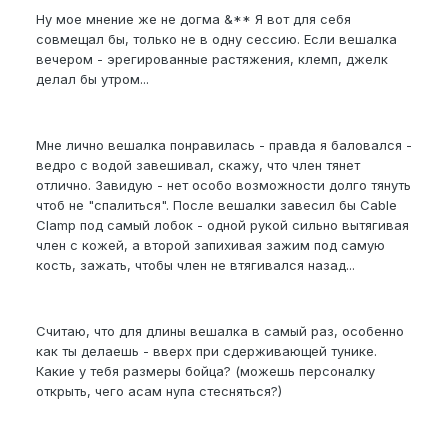
Ну мое мнение же не догма &** Я вот для себя
совмещал бы, только не в одну сессию. Если вешалка
вечером - эрегированные растяжения, клемп, джелк
делал бы утром...
Мне лично вешалка понравилась - правда я баловался -
ведро с водой завешивал, скажу, что член тянет
отлично. Завидую - нет особо возможности долго тянуть
чтоб не "спалиться". После вешалки завесил бы Cable
Clamp под самый лобок - одной рукой сильно вытягивая
член с кожей, а второй запихивая зажим под самую
кость, зажать, чтобы член не втягивался назад...
Считаю, что для длины вешалка в самый раз, особенно
как ты делаешь - вверх при сдерживающей тунике.
Какие у тебя размеры бойца? (можешь персоналку
открыть, чего асам нупа стесняться?)