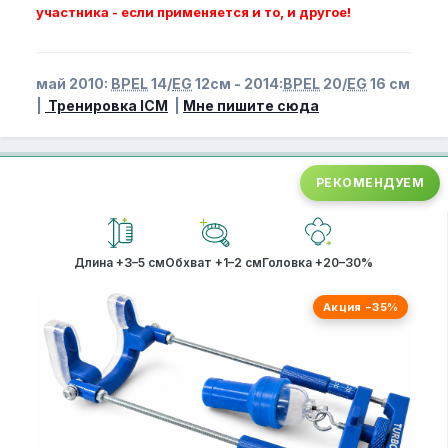
участника - если применяется и то, и другое!
май 2010:
BPEL
14/
EG
12см - 2014:
BPEL
20/
EG
16 см
|
Тренировка ICM
|
Мне пишите сюда
РЕКОМЕНДУЕМ
Длина +3–5 см
Обхват +1–2 см
Головка +20–30%
Акция −35%