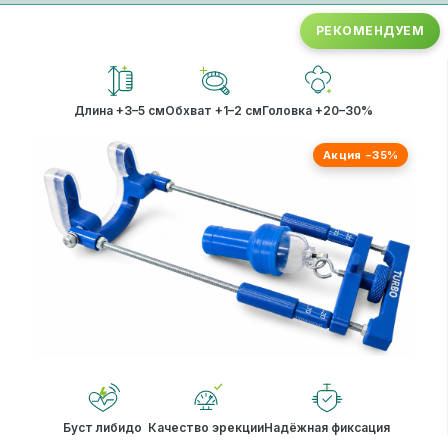
РЕКОМЕНДУЕМ
Длина +3–5 см
Обхват +1–2 см
Головка +20–30%
Акция −35%
Буст либидо
Качество эрекции
Надёжная фиксация