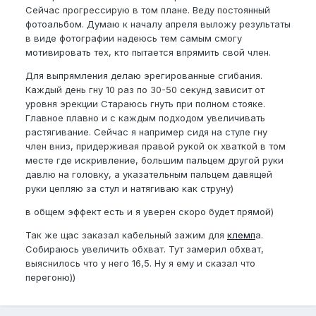
Сейчас прогрессирую в том плане. Веду постоянный
фотоальбом. Думаю к началу апреля выложу результаты
в виде фотографии надеюсь тем самым смогу
мотивировать тех, кто пытается впрямить свой член.
Для выпрямления делаю эрегированные сгибания.
Каждый день гну 10 раз по 30-50 секунд зависит от
уровня эрекции Стараюсь гнуть при полном стояке.
Главное плавно и с каждым подходом увеличивать
растягивание. Сейчас я например сидя на стуле гну
член вниз, придерживая правой рукой ок хваткой в том
месте где искривление, большим пальцем другой руки
давлю на головку, а указательным пальцем давящей
руки цепляю за стул и натягиваю как струну)
в общем эффект есть и я уверен скоро будет прямой)
Так же щас заказал кабельный зажим для
клемп
а.
Собираюсь увеличить обхват. Тут замерил обхват,
выяснилось что у него 16,5. Ну я ему и сказал что
перегоню))