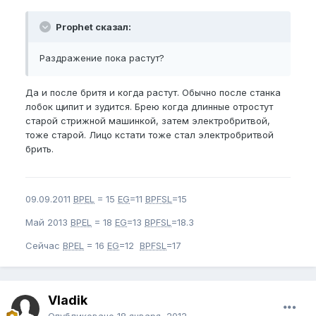
Prophet сказал:
Раздражение пока растут?
Да и после бритя и когда растут. Обычно после станка
лобок щипит и зудится. Брею когда длинные отростут
старой стрижной машинкой, затем электробритвой,
тоже старой. Лицо кстати тоже стал электробритвой
брить.
09.09.2011
BPEL
= 15
EG
=11
BPFSL
=15
Май 2013
BPEL
= 18
EG
=13
BPFSL
=18.3
Сейчас
BPEL
= 16
EG
=12
BPFSL
=17
Vladik
Опубликовано
18 января, 2012