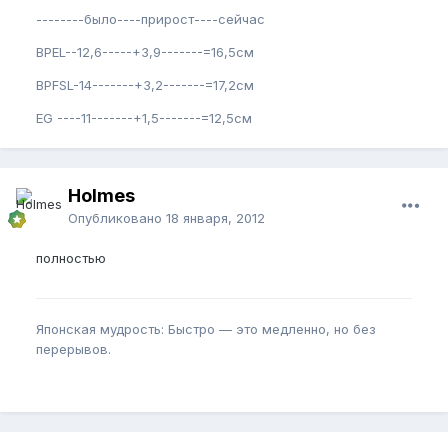
--------было----прирост----сейчас
BPEL--12,6-----+3,9-------=16,5см
BPFSL-14-------+3,2-------=17,2см
EG ----11-------+1,5-------=12,5см
Holmes
Опубликовано
18 января, 2012
полностью
Японская мудрость: Быстро — это медленно, но без
перерывов.