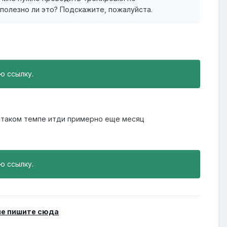
 полезно ли это? Подскажите, пожалуйста.
ю ссылку.
 в таком темпе итди примерно еще месяц
ю ссылку.
е пишите сюда