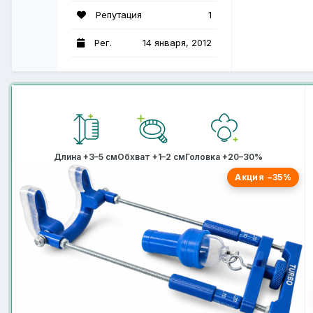
Репутация
1
Рег.
14 января, 2012
Длина +3–5 см
Обхват +1–2 см
Головка +20–30%
Акция −35%