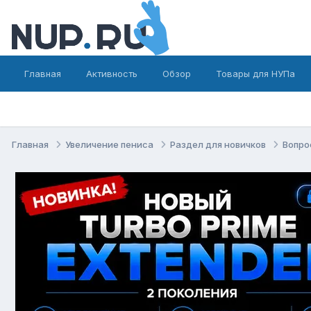
Главная
Активность
Обзор
Товары для НУПа
Главная
Увеличение пениса
Раздел для новичков
Вопро