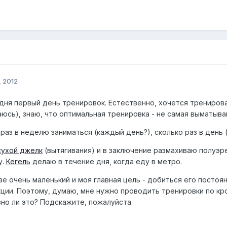
, 2012
одня первый день тренировок. Естественно, хочется тренирова
аюсь), знаю, что оптимальная тренировка - не самая выматыв
раз в неделю заниматься (каждый день?), сколько раз в день 
сухой джелк
(вытягивания) и в заключение размахиваю полуэр
у.
Кегель
делаю в течение дня, когда еду в метро.
озе очень маленький и моя главная цель - добиться его посто
ции. Поэтому, думаю, мне нужно проводить тренировки по кр
зно ли это? Подскажите, пожалуйста.