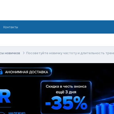
Контакты
сы новичков
Посоветуйте новичку частоту и длительность трен