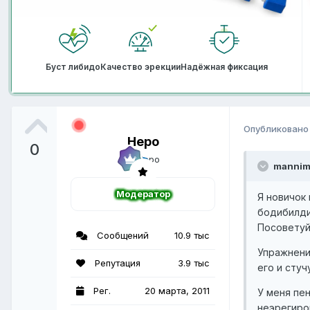
Буст либидо
Качество эрекции
Надёжная фиксация
Опубликован
Неро
0
mannima
Модератор
Я новичок 
бодибилди
Посоветуйт
Сообщений
10.9 тыс
Упражнени
Репутация
3.9 тыс
его и стуч
Рег.
20 марта, 2011
У меня пен
неэрегиро