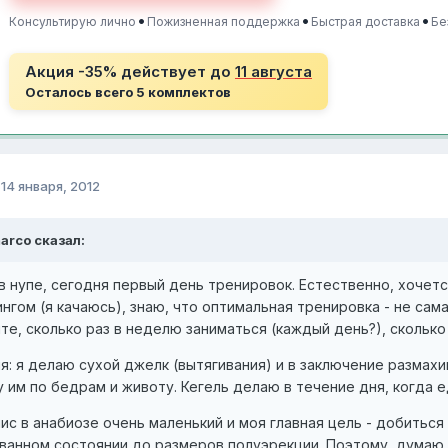
•
•
•
Консультирую лично
Пожизненная поддержка
Быстрая доставка
Бе
Акция -35% действует до
11 августа
Осталось всего 5 комплектов
о
14 января, 2012
rco сказал:
в нупе, сегодня первый день тренировок. Естественно, хочетс
нгом (я качаюсь), знаю, что оптимальная тренировка - не са
е, сколько раз в неделю заниматься (каждый день?), сколько 
я: я делаю сухой джелк (вытягивания) и в заключение размах
у им по бедрам и животу. Кегель делаю в течение дня, когда е
ис в анабиозе очень маленький и моя главная цель - добиться
ванном состоянии до размеров полуэрекции. Поэтому, думаю,