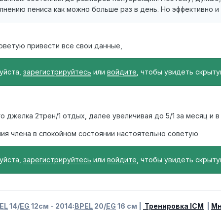
лнению пениса как можно больше раз в день. Но эффективно и
оветую привести все свои данные,
уйста,
зарегистрируйтесь
или
войдите
, чтобы увидеть скрыту
го джелка 2трен/1 отдых, далее увеличивая до 5/1 за месяц и
ия члена в спокойном состоянии настоятельно советую
уйста,
зарегистрируйтесь
или
войдите
, чтобы увидеть скрыту
EL
14/
EG
12см - 2014:
BPEL
20/
EG
16 см |
Тренировка ICM
|
Мн