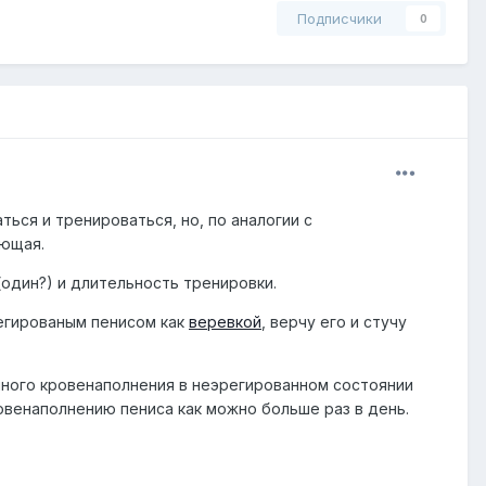
Подписчики
0
ться и тренироваться, но, по аналогии с
ающая.
(один?) и длительность тренировки.
егированым пенисом как
веревкой
, верчу его и стучу
янного кровенаполнения в неэрегированном состоянии
овенаполнению пениса как можно больше раз в день.