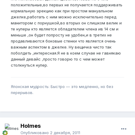
кто использовал данный девайс,отзывы не очень
положительные,во первых не получается поддерживать
нормальную эрекцию как при простом мануальном
джелке,работать с ним можно исключительно перед
манитором с порнушкой,во вторых он слишком велик и
те нуперы кто является обладателем члена ив 14 см и
меньше ,он будет попросту не удобен,и в третих не
продавливаются боковые стенки что является очень
важным аспектом в джелке. Ну вещичка чисто так
поболдеть ,интересная.Я не в коем случае не гавнякаю
данный девайс ,просто говорю то с чем может
столкнуться нупер.
Японская мудрость: Быстро — это медленно, но без
перерывов.
Holmes
Опубликовано
2 декабря, 2011