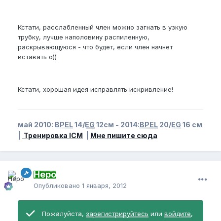
Кстати, расслабленный член можно загнать в узкую
трубку, лучше наполовину распиленную,
раскрывающуюся - что будет, если член начнет
вставать o))
Кстати, хорошая идея исправлять искривление!
май 2010:
BPEL
14/
EG
12см - 2014:
BPEL
20/
EG
16 см
|
Тренировка ICM
|
Мне пишите сюда
Неро
Опубликовано
1 января, 2012
Пожалуйста,
зарегистрируйтесь
или
войдите
,