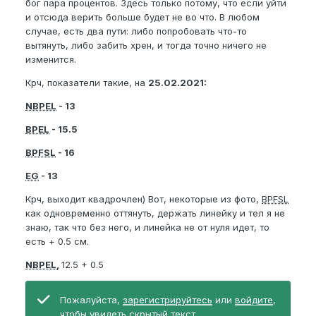
бог пара процентов. Здесь только потому, что если уйти
и отсюда верить больше будет не во что. В любом
случае, есть два пути: либо попробовать что-то
вытянуть, либо забить хрен, и тогда точно ничего не
изменится.
Крч, показатели такие, на
25.02.2021:
NBPEL
- 13
BPEL
- 15.5
BPFSL
- 16
EG
- 13
Крч, выходит квадрочлен) Вот, некоторые из фото,
BPFSL
как одновременно оттянуть, держать линейку и тел я не
знаю, так что без него, и линейка не от нуля идет, то
есть + 0.5 см.
NBPEL
,
12.5 + 0.5
Пожалуйста,
зарегистрируйтесь
или
войдите
,
чтобы увидеть скрытый текст.