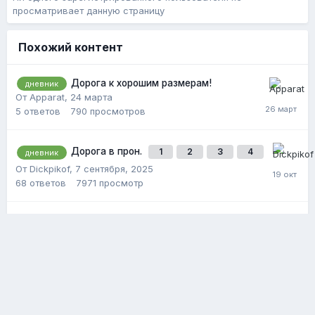
просматривает данную страницу
Похожий контент
Дорога к хорошим размерам!
дневник
От Apparat,
24 марта
5
ответов
790
просмотров
Дорога в прон.
1
2
3
4
дневник
От Dickpikof,
7 сентября, 2025
68
ответов
7971
просмотр
Дневник
дневник
От auau123,
6 марта
7
ответов
1205
просмотров
Политика конфиденциальности
Обратная связь