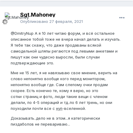
Sgt.Mahoney
Опубликовано
27 февраля, 2021
@DmitryNup
А я 10 лет читаю форум, и всё остальное
описанное тобой тоже не вчера начал делать и изучать.
Я тебе так скажу, что даже продаваны всякой
самодельной шляпы регаются под левыми анкетами и
пишут как они чудесно выросли, были случаи
подтверждающие это.
Мне не 15 лет, я не навязываю свое мнение, верить на
слово непонятно вообще кого перед монитором,
непонятно вообще где. Сам слепому очки продам
скорее. Есть конечно те, кому я верю, но это
сотни страниц и фото, люди такие вещи с членом
делали, по 4-5 операций и тд..по 6 лет трень, но они
поуходили почти все с
нуп
-вселенной.
Доказывать..дело не в этом...я категорически
пиздаболов не перевариваю...