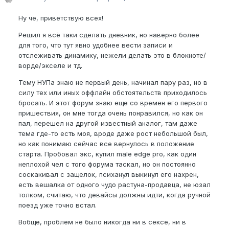
Ну че, приветствую всех!
Решил я всё таки сделать дневник, но наверно более
для того, что тут явно удобнее вести записи и
отслеживать динамику, нежели делать это в блокноте/
ворде/экселе и тд.
Тему НУПа знаю не первый день, начинал пару раз, но в
силу тех или иных оффлайн обстоятельств приходилось
бросать. И этот форум знаю еще со времен его первого
пришествия, он мне тогда очень понравился, но как он
пал, перешел на другой известный аналог, там даже
тема где-то есть моя, вроде даже рост небольшой был,
но как понимаю сейчас все вернулось в положение
старта. Пробовал экс, купил male edge pro, как один
неплохой чел с того форума таскал, но он постоянно
соскакивал с защелок, психанул выкинул его нахрен,
есть вешалка от одного чудо растуна-продавца, не юзал
толком, считаю, что девайсы должны идти, когда ручной
поезд уже точно встал.
Вобще, проблем не было никогда ни в сексе, ни в