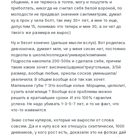
общении, я не теряюсь в толпе, могу и пошутить и
приболтать, никогда не считал себя белой вороной, по
молодости не придавал значения сантиметрам, думал
ну в прон у чела болт, так ему 30+ лет, а мне то еще,
допустим 15, понимаю что теперь и мне 30, а он чет до
такого же размера не вырос)
Ну и бесит конечно (дальше мысли вслух). Вот родилась
девчоночка, думает: мля, че у меня сисек нет, постоянно
подколы в школе/колледже/универе/компании.
Подросла накопила 200-500к и сделала себе, причем
такие какие хочет: висячие/шарики/треугольные, 3/5й
размер, вообще любые, ореолы сосков уменьшила/
увеличила. В общем вообще всё так как хочет.
Маленькие губы ? Это вообще копье. Морщины, целюлит,
сузить влагалище ? Вообще все проблемы можно
решить в кратчайшие сроки. И это 100% гарантия
успеха. Не надо убивать 1-3-5-7 лет, и то не факт, что
что-то изменится.
Знаю сотни нуперов, которые не выросли от слова
совсем. Да и к нупу всё же отношусь скептически, 1000
дневников, у кого рост есть, доказали это на фотках дай