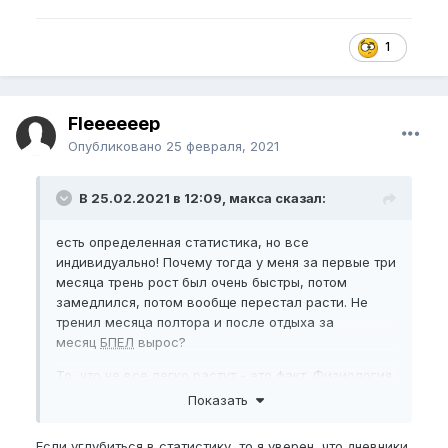
1
Fleeeeeep
Опубликовано
25 февраля, 2021
В 25.02.2021 в 12:09, макса сказал:
есть определенная статистика, но все
индивидуально! Почему тогда у меня за первые три
месяца трень рост был очень быстры, потом
замедлился, потом вообще перестал расти. Не
тренил месяца полтора и после отдыха за
месяц
БПЕЛ
вырос?
То, что не все легко растут - это факт. Физиология
разная у всех
Показать
Если углубиться в статистику, то я уверен, что дневники