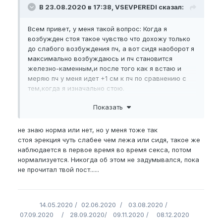
В 23.08.2020 в 17:38, VSEVPEREDI сказал:
Всем привет, у меня такой вопрос: Когда я
возбужден стоя такое чувство что дохожу только
до слабого возбуждения пч, а вот сидя наоборот я
максимально возбуждаюсь и пч становится
железно-каменным,и после того как я встаю и
меряю пч у меня идет +1 см к пч по сравнению с
тем,когда я изначально стою.
Подскажите это у всех так и является ли это
Показать
нормой?
Спасибо
не знаю норма или нет, но у меня тоже так
стоя эрекция чуть слабее чем лежа или сидя, такое же
наблюдается в первое время во время секса, потом
нормализуется. Никогда об этом не задумывался, пока
не прочитал твой пост......
14.05.2020 / 02.06.2020 / 03.08.2020 /
07.09.2020 / 28.09.2020/ 09.11.2020 / 08.12.2020