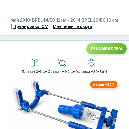
май 2010:
BPEL
14/
EG
12см - 2014:
BPEL
20/
EG
16 см
|
Тренировка ICM
|
Мне пишите сюда
РЕКОМЕНДУЕМ
Длина +3–5 см
Обхват +1–2 см
Головка +20–30%
Акция −35%