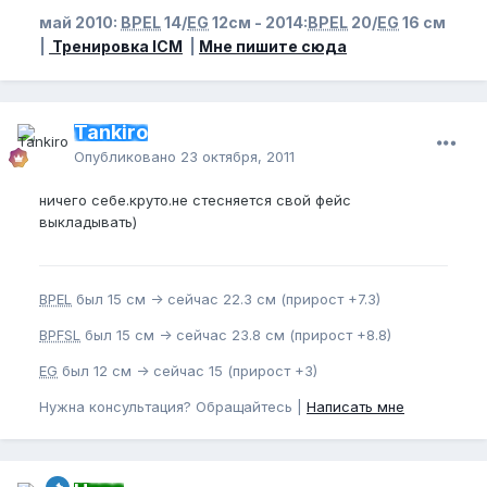
май 2010:
BPEL
14/
EG
12см - 2014:
BPEL
20/
EG
16 см
|
Тренировка ICM
|
Мне пишите сюда
Tankiro
Опубликовано
23 октября, 2011
ничего себе.круто.не стесняется свой фейс
выкладывать)
BPEL
был 15 см -> сейчас 22.3 см (прирост +7.3)
BPFSL
был 15 см -> сейчас 23.8 см (прирост +8.8)
EG
был 12 см -> сейчас 15 (прирост +3)
Нужна консультация? Обращайтесь |
Написать мне