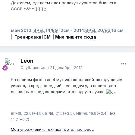
Доживем, сделаем слет фалокультуристов бывшего
СССР *&^ *(((((( ;;
май 2010:
BPEL
14/
EG
12см - 2014:
BPEL
20/
EG
16 см
|
Тренировка ICM
|
Мне пишите сюда
Leon
Опубликовано
21 декабря, 2012
На первом фото, где 4 мужика последний-походу девку
увидел, а предпоследний - ее подругу, а первые два
согласны с предпоследним, что подруга лучше
BPFSL 22.9(+4.9), BPEL 21.5(+3.5), NBPEL 19.9(+3.4), EG
14.7(+0.7)
Мои упражнения, техника, фото, прогресс