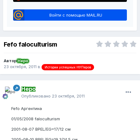
Войти с помощью MAIL.RU
Fefo faloculturism
Автор
Неро
23 октября, 2011
в
Истории успешных НУПеров
Неро
Опубликовано
23 октября, 2011
Fefo Аргентина
01/05/2008 faloculturism
2001-08-07 BPEL/EG=17/12 cм
2005-08-10 BPEL/EG=19.3/14.5 см