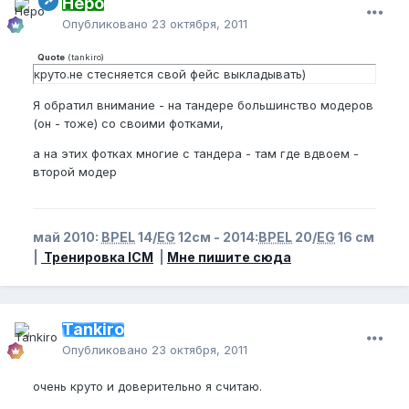
Неро
Опубликовано
23 октября, 2011
Quote
(
tankiro
)
круто.не стесняется свой фейс выкладывать)
Я обратил внимание - на тандере большинство модеров
(он - тоже) со своими фотками,
а на этих фотках многие с тандера - там где вдвоем -
второй модер
май 2010:
BPEL
14/
EG
12см - 2014:
BPEL
20/
EG
16 см
|
Тренировка ICM
|
Мне пишите сюда
Tankiro
Опубликовано
23 октября, 2011
очень круто и доверительно я считаю.