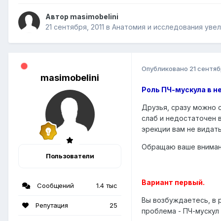
Автор masimobelini
21 сентября, 2011
в
Анатомия и исследования увел
Опубликовано
21 сентяб
masimobelini
Роль ПЧ-мускула в н
Друзья, сразу можно 
слаб и недостаточен 
эрекции вам не видать!
Обращаю ваше внимани
Пользователи
Вариант первый.
Сообщений
1.4 тыс
Вы возбуждаетесь, в р
Репутация
25
проблема - ПЧ-мускул