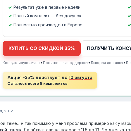
Результат уже в первые недели
Полный комплект — без докупок
Полностью произведен в Европе
КУПИТЬ СО СКИДКОЙ 35%
ПОЛУЧИТЬ КОНС
•
•
•
Консультирую лично
Пожизненная поддержка
Быстрая доставка
Бе
Акция -35% действует до
10 августа
Осталось всего 5 комплектов
я, 2012
й теме... Я так понимаю у меня проблема примерно как у марм
хой джелк
. Да обхват слегка подрос с 11,5 до 13. До джелка т