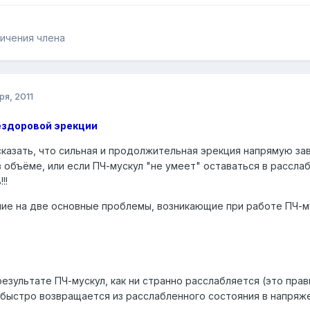
ичения члена
ря, 2011
ездоровой эрекции
сказать, что сильная и продолжительная эрекция напрямую зав
в объёме, или если ПЧ-мускул "не умеет" оставаться в рассл
!!
е на две основные проблемы, возникающие при работе ПЧ-му
езультате ПЧ-мускул, как ни странно расслабляется (это прав
 быстро возвращается из расслабленного состояния в напряж