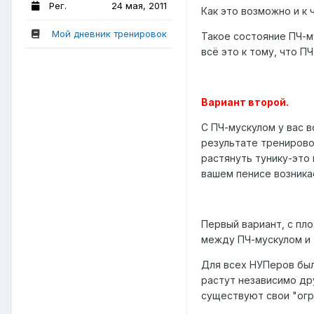
Рег.
24 мая, 2011
Как это возможно и к 
Мой дневник тренировок
Такое состояние ПЧ-м
всё это к тому, что П
Вариант второй.
С ПЧ-мускулом у вас в
результате тренирово
растянуть тунику-это
вашем пенисе возникае
Первый вариант, с пл
между ПЧ-мускулом и 
Для всех НУПеров было
растут независимо дру
существуют свои "огра