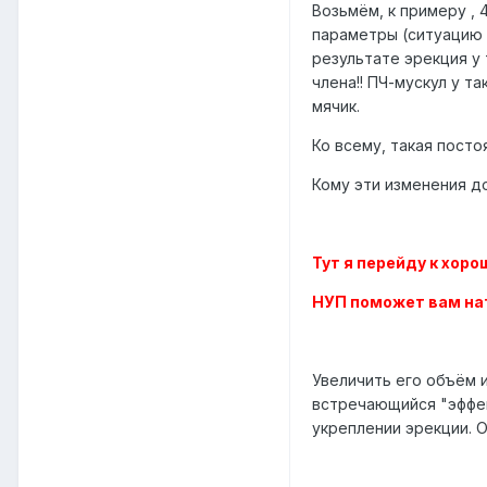
Возьмём, к примеру , 
параметры (ситуацию 
результате эрекция у 
члена!! ПЧ-мускул у т
мячик.
Ко всему, такая посто
Кому эти изменения д
Тут я перейду к хор
НУП поможет вам нат
Увеличить его объём 
встречающийся "эффек
укреплении эрекции. 