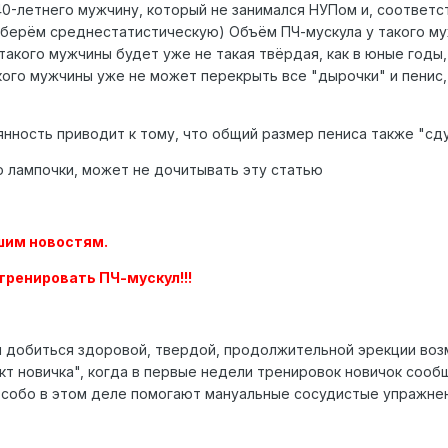
40-летнего мужчину, который не занимался НУПом и, соответс
берём среднестатистическую) Объём ПЧ-мускула у такого му
такого мужчины будет уже не такая твёрдая, как в юные годы
акого мужчины уже не может перекрыть все "дырочки" и пенис,
янность приводит к тому, что общий размер пениса также "сдува
о лампочки, может не дочитывать эту статью
ошим новостям.
ренировать ПЧ-мускул!!!
и добиться здоровой, твердой, продолжительной эрекции воз
т новичка", когда в первые недели тренировок новичок сооб
Особо в этом деле помогают мануальные сосудистые упражнен