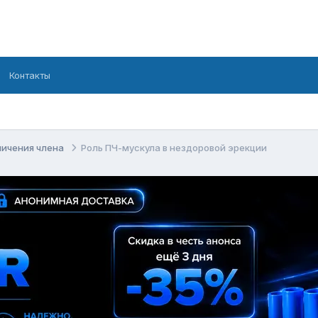
Контакты
личения члена
Роль ПЧ-мускула в нездоровой эрекции