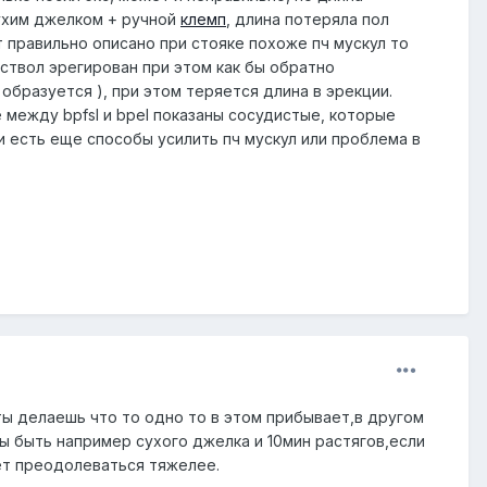
 сухим джелком + ручной
клемп
, длина потеряла пол
тут правильно описано при стояке похоже пч мускул то
 ствол эрегирован при этом как бы обратно
 образуется ), при этом теряется длина в эрекции.
це между bpfsl и bpel показаны сосудистые, которые
 есть еще способы усилить пч мускул или проблема в
 ты делаешь что то одно то в этом прибывает,в другом
ы быть например сухого джелка и 10мин растягов,если
дет преодолеваться тяжелее.