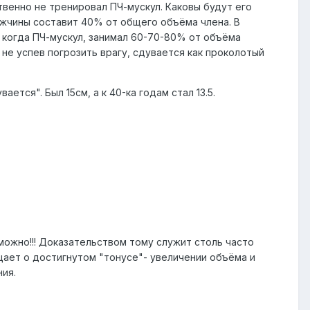
твенно не тренировал ПЧ-мускул. Каковы будут его
жчины составит 40% от общего объёма члена. В
, когда ПЧ-мускул, занимал 60-70-80% от объёма
 не успев погрозить врагу, сдувается как проколотый
ется". Был 15см, а к 40-ка годам стал 13.5.
можно!!! Доказательством тому служит столь часто
щает о достигнутом "тонусе"- увеличении объёма и
ия.