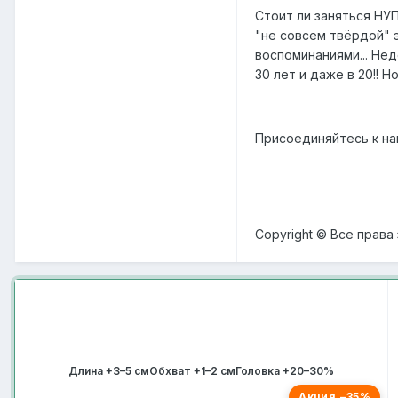
Стоит ли заняться НУ
"не совсем твёрдой" э
воспоминаниями... Нед
30 лет и даже в 20!! Н
Присоединяйтесь к на
Copyright © Все прав
Длина +3–5 см
Обхват +1–2 см
Головка +20–30%
Акция −35%