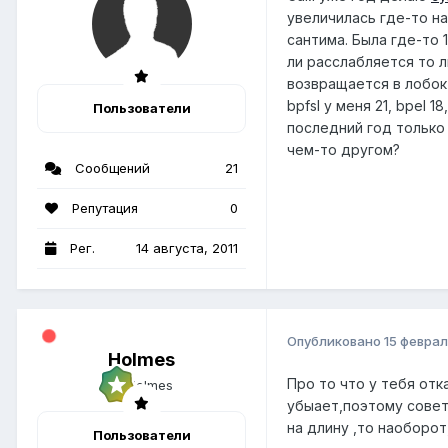
увеличилась где-то на
сантима. Была где-то 
ли расслабляется то л
возвращается в лобок
bpfsl у меня 21, bpel
Пользователи
последний год только
чем-то другом?
Сообщений
21
Репутация
0
Рег.
14 августа, 2011
Опубликовано
15 феврал
Holmes
Про то что у тебя отк
убыает,поэтому совет
на длину ,то наоборо
Пользователи