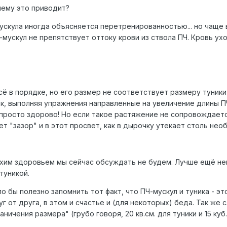
чему это приводит?
ускула иногда объясняется перетренированностью... но чаще в
Ч-мускул не препятствует оттоку крови из ствола ПЧ. Кровь ух
сё в порядке, но его размер не соответствует размеру туники
к, выполняя упражнения направленные на увеличение длины ПЧ
 просто здорово! Но если такое растяжение не сопровождаетс
т "зазор" и в этот просвет, как в дырочку утекает столь нео
охим здоровьем мы сейчас обсуждать не будем. Лучше ещё не
туникой.
 бы полезно запомнить тот факт, что ПЧ-мускул и туника - эт
г от друга, в этом и счастье и (для некоторых) беда. Так же 
ничения размера" (грубо говоря, 20 кв.см. для туники и 15 куб.