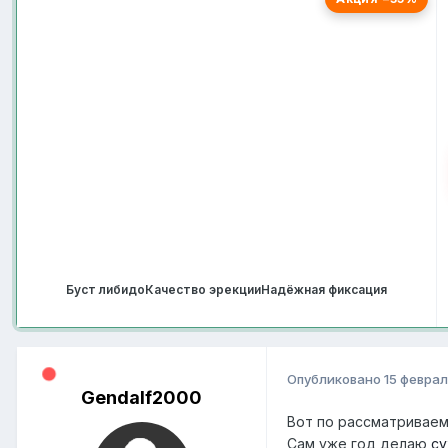
Буст либидо
Качество эрекции
Надёжная фиксация
Опубликовано
15 феврал
Gendalf2000
Вот по рассматриваемо
Сам уже год делаю
су