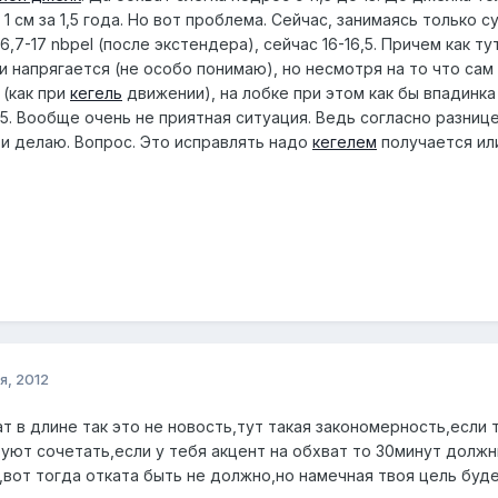
 1 см за 1,5 года. Но вот проблема. Сейчас, занимаясь только
16,7-17 nbpel (после экстендера), сейчас 16-16,5. Причем как 
и напрягается (не особо понимаю), но несмотря на то что сам
 (как при
кегель
движении), на лобке при этом как бы впадинка
 18,5. Вообще очень не приятная ситуация. Ведь согласно разни
 и делаю. Вопрос. Это исправлять надо
кегелем
получается или
я, 2012
ат в длине так это не новость,тут такая закономерность,если
уют сочетать,если у тебя акцент на обхват то 30минут должн
т,вот тогда отката быть не должно,но намечная твоя цель бу