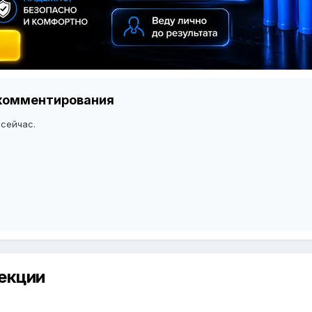
я комментирования
 сейчас.
екции