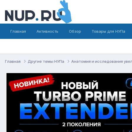
Главная
Активность
Обзор
Товары для НУПа
Главная
Другие темы НУПа
Анатомия и исследования уве