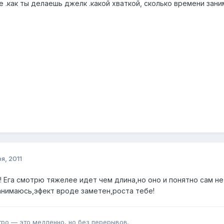
.как ты делаешь джелк .какой хваткой, сколько времени зани
я, 2011
! Ега смотрю тяжелее идет чем длина,но оно и понятно сам не
занимаюсь,эфект вроде заметен,роста тебе!
тро — это медленно, но без перерывов.