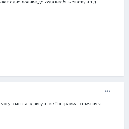
мает одно доение,до куда ведёшь хватку и т.д.
 могу с места сдвинуть ее.Программа отличная,я