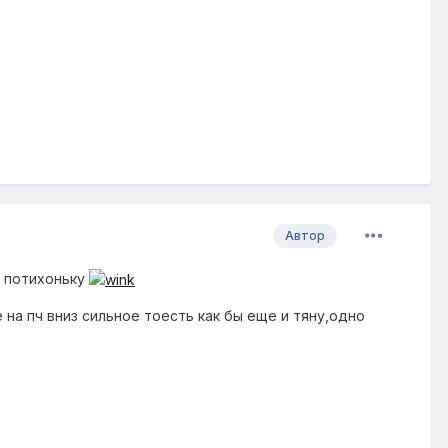
Автор
ь потихоньку
на пч вниз сильное тоесть как бы еще и тяну,одно