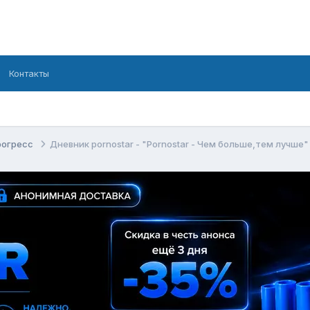
Контакты
рогресс
Дневник pornostar - "Pornostar - Чем больше,тем лучше"