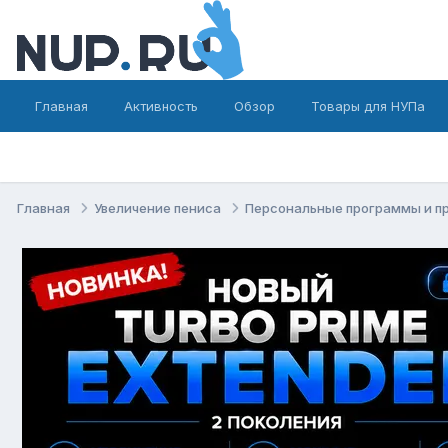
Главная
Активность
Обзор
Товары для НУПа
Главная
Увеличение пениса
Персональные программы и п