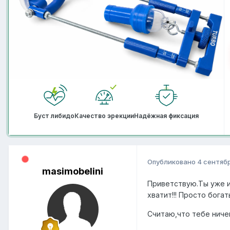
Буст либидо
Качество эрекции
Надёжная фиксация
Опубликовано
4 сентябр
masimobelini
Приветствую.Ты уже и 
хватит!!! Просто богат
Считаю,что тебе ничего