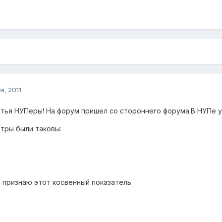
я, 2011
тья НУПеры! На форум пришел со стороннего форума.В НУПе у
тры были таковы:
не признаю этот косвенный показатель