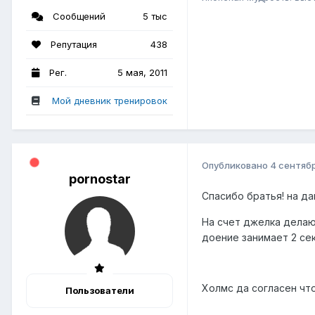
Сообщений
5 тыс
Репутация
438
Рег.
5 мая, 2011
Мой дневник тренировок
Опубликовано
4 сентябр
pornostar
Спасибо братья! на д
На счет джелка делаю
доение занимает 2 сек
Холмс да согласен чт
Пользователи