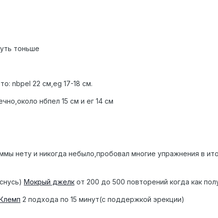
 чуть тоньше
: nbpel 22 см,eg 17-18 см.
чно,около нбпел 15 см и ег 14 см
мы нету и никогда небыло,пробовал многие упражнения в ито
оснусь)
Мокрый джелк
от 200 до 500 повторений когда как пол
Клемп
2 подхода по 15 минут(с поддержкой эрекции)