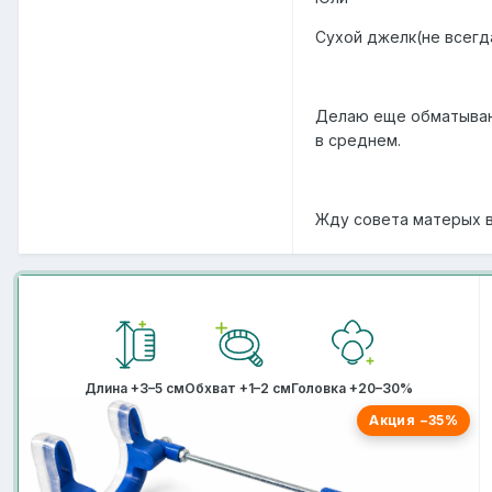
Сухой джелк(не всегд
Делаю еще обматывани
в среднем.
Жду совета матерых 
Длина +3–5 см
Обхват +1–2 см
Головка +20–30%
Акция −35%