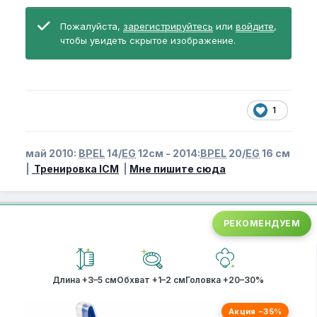
Пожалуйста,
зарегистрируйтесь
или
войдите
,
чтобы увидеть скрытое изображение.
1
май 2010:
BPEL
14/
EG
12см - 2014:
BPEL
20/
EG
16 см
|
Тренировка ICM
|
Мне пишите сюда
РЕКОМЕНДУЕМ
Длина +3–5 см
Обхват +1–2 см
Головка +20–30%
Акция −35%