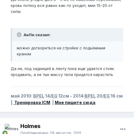
кровь потиху все равно как-то уходит, мин 15-20 от
силы
АнЛи сказал:
можно догвориться на стройке с подьёмным
краном
Да не, под задницей в ленту пока еще удается стояк
продавить, а не тык массу тела придется нарастить
май 2010:
BPEL
14/
EG
12см - 2014:
BPEL
20/
EG
16 см
|
Тренировка ICM
|
Мне пишите сюда
Holmes
Опубликовано
29 августа, 2011