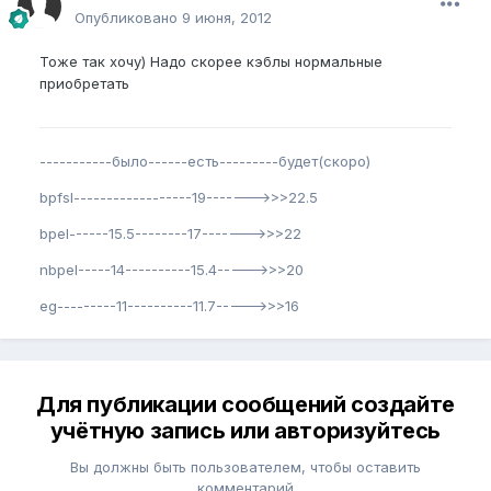
Опубликовано
9 июня, 2012
Тоже так хочу) Надо скорее кэблы нормальные
приобретать
-----------было------есть---------будет(скоро)
bpfsl------------------19------->>>22.5
bpel------15.5--------17------->>>22
nbpel-----14----------15.4----->>>20
eg---------11----------11.7----->>>16
Для публикации сообщений создайте
учётную запись или авторизуйтесь
Вы должны быть пользователем, чтобы оставить
комментарий