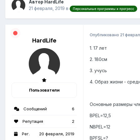
Автор HardLife
21 февраля, 2019
в
Персональные программы и прогресс
Опубликовано
21 феврал
HardLife
1. 17 лет
2. 180см
3. учусь
4. Образ жизни - сре
Пользователи
Основные размеры чле
Сообщений
6
BPEL=12,5
Репутация
2
NBPEL=12
Рег.
20 февраля, 2019
BPFSL=?