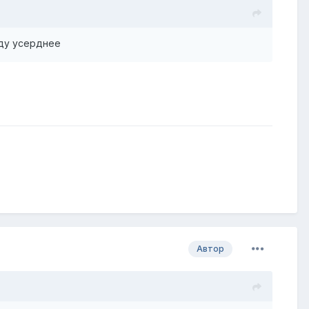
уду усерднее
Автор