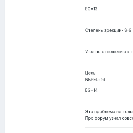
EG=13
Степень эрекции- 8-9
Угол по отношению к т
Цель:
NBPEL=16
EG=14
Это проблема не толь
Про форум узнал совс