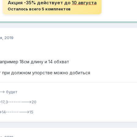
Акция -35% действует до
10 августа
Осталось всего 5 комплектов
я, 2019
апример 18см длину и 14 обхват
т при должном упорстве можно добиться
-> будет
17,3---------->20
>14---------->15