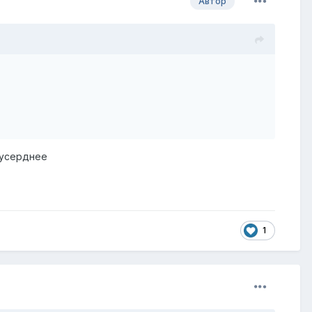
Автор
 усерднее
1