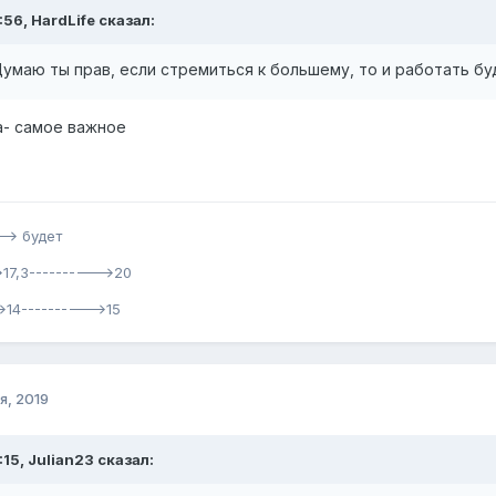
:56, HardLife сказал:
Думаю ты прав, если стремиться к большему, то и работать б
а- самое важное
-> будет
17,3---------->20
>14---------->15
я, 2019
:15, Julian23 сказал: