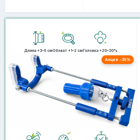
Длина +3–5 см
Обхват +1–2 см
Головка +20–30%
Акция −35%