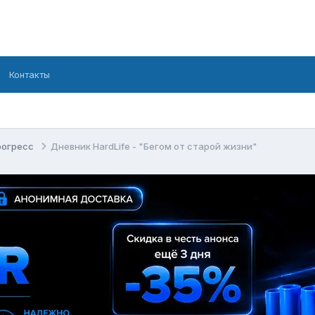
Контакты
рогресс
Дневник HardLife - "Бегом от старой жизни"