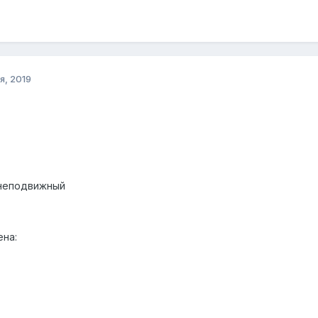
я, 2019
днеподвижный
на: