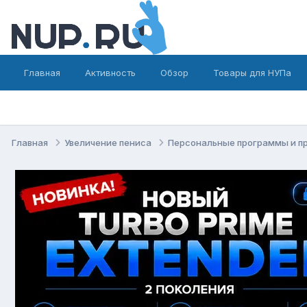
Главная
Активность
Обзор
Товары для НУПа
Главная
Увеличение пениса
Персональные программы и п