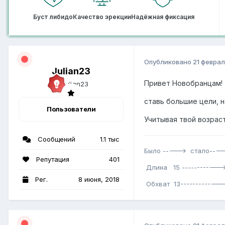
Буст либидо
Качество эрекции
Надёжная фиксация
Опубликовано
21 феврал
Julian23
Привет Новобранцам!
ставь большие цели, н
Пользователи
Учитывая твой возрас
Сообщений
1.1 тыс
Было -----> стало----
Репутация
401
Длина 15 ------------>
Рег.
8 июня, 2018
Обхват 13-------------