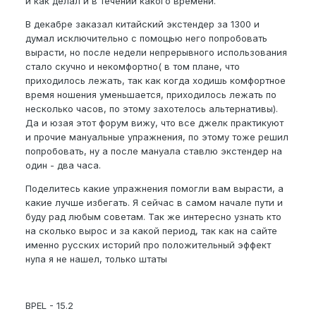
и как делал и в течении какого времени.
В декабре заказал китайский экстендер за 1300 и
думал исключительно с помощью него попробовать
вырасти, но после недели непрерывного использования
стало скучно и некомфортно( в том плане, что
приходилось лежать, так как когда ходишь комфортное
время ношения уменьшается, приходилось лежать по
несколько часов, по этому захотелось альтернативы).
Да и юзая этот форум вижу, что все джелк практикуют
и прочие мануальные упражнения, по этому тоже решил
попробовать, ну а после мануала ставлю экстендер на
один - два часа.
Поделитесь какие упражнения помогли вам вырасти, а
какие лучше избегать. Я сейчас в самом начале пути и
буду рад любым советам. Так же интересно узнать кто
на сколько вырос и за какой период, так как на сайте
именно русских историй про положительный эффект
нупа я не нашел, только штаты
BPEL - 15.2