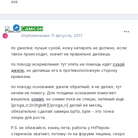
sos
Самсон
Опубликовано
11 августа, 2017
по джелка: лучше сухой, кожу натирать не должно, если
такое происходит, значит не правильно делаешь.
по поводу искривления: тут опять на помощь идёт
сухой
джелк
, но делаешь его в противоположную сторону
кривизны.
по поводу основания: джелк обратный, я не делал, тут
нечем не помогу. Для толщины основания помогает:
вешелка,
клемп
, но сними пока не спеши, зелёный ещё.
[proga_n:2n2tgb8r][/proga_n] делай её месяц,
обязательно сделай замеры bpfsl, bple - это точка
опоры для роста.
P.S. не обижайся, конец лета, работы у НУПеров-
старичков хватает, потому-то на форуме тишина, скоро