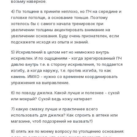
возьму наверное.
4) По толщине в принипе неплохо, но ПЧ на середине и
головке потолще, а основание тоньше. Поэтому
хотелось бы с самого начала тренировок при
увеличении толщины акцентировать внимание на
увеличении основания. Буду очень признателен, если
подскажете исходя из опыта и знаний.
5) Искривлений в целом нет но немножко внутрь
искривлен. И по ощущениям - когда эрегированный ПЧ
давлю внутрь т.е. в сторону искривления, то поддается
изгибу, а когда наружу, т.е. против изгиба, то как
камень. ИМХО - нужно со временем координировать
упражнения на выправление.
6) по поводу джелка. Какой лучше и полезнее - сухой
или мокрый? Сухой ведь кожу натирает
7) какую смазку лучше и практичнее всего
использовать для джелка? Как спроить в аптеке или
магазине, чтоб подозрений не вызвать?)
8) опять же по моему вопросу по утолщению основания: