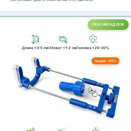
РЕКОМЕНДУЕМ
Длина +3–5 см
Обхват +1–2 см
Головка +20–30%
Акция −35%