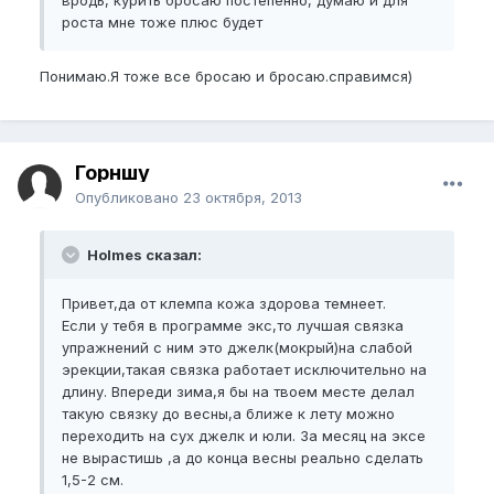
вродь, курить бросаю постепенно, думаю и для
роста мне тоже плюс будет
Понимаю.Я тоже все бросаю и бросаю.справимся)
Горншу
Опубликовано
23 октября, 2013
Holmes сказал:
Привет,да от клемпа кожа здорова темнеет.
Если у тебя в программе экс,то лучшая связка
упражнений с ним это джелк(мокрый)на слабой
эрекции,такая связка работает исключительно на
длину. Впереди зима,я бы на твоем месте делал
такую связку до весны,а ближе к лету можно
переходить на сух джелк и юли. За месяц на эксе
не вырастишь ,а до конца весны реально сделать
1,5-2 см.