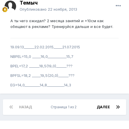
Темыч
Опубликовано
22 ноября, 2013
А ты чего ожидал? 2 месяца занятий и +10см как
обещают в рекламе? Тренируйся дальше и все будет.
19.09.13______22.02.2015_____21.07.2015
NBPEL=15,0 _____16,0___________15,7
BPEL=17,2 ______18,5(19,0)______???
BPFSL=18,2 _____19,5(20,0)______???
EG=14,0_________14,8__________14,3
НАЗАД
Страница 1 из 2
ДАЛЕЕ