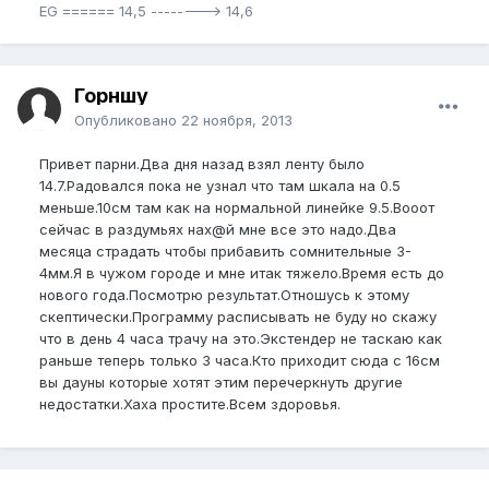
EG ====== 14,5 --------> 14,6
Горншу
Опубликовано
22 ноября, 2013
Привет парни.Два дня назад взял ленту было
14.7.Радовался пока не узнал что там шкала на 0.5
меньше.10см там как на нормальной линейке 9.5.Вооот
сейчас в раздумьях нах@й мне все это надо.Два
месяца страдать чтобы прибавить сомнительные 3-
4мм.Я в чужом городе и мне итак тяжело.Время есть до
нового года.Посмотрю результат.Отношусь к этому
скептически.Программу расписывать не буду но скажу
что в день 4 часа трачу на это.Экстендер не таскаю как
раньше теперь только 3 часа.Кто приходит сюда с 16см
вы дауны которые хотят этим перечеркнуть другие
недостатки.Хаха простите.Всем здоровья.