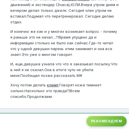
движений) и экстендер (3часа),ЮЛИ.Вчера утром днем и
вечером делал только джелк. Сегодня член утром не
вставал.Подумал что перетренеровал. Сегодня делаю
отдых.
И конечно же как и у многих возникает вопрос - почему
я раньше это не начал....?!Время упущено да и
информации столько не было как сейчас.Где-то читал
что у одной девушки парень этим занимает и она все
знает.Это уже о многом говорит.
И, еще,девушка узнала что что я заказывал посылку.Что
в ней я не сказал.Она в итоге чуть не убила
меня.Пообещал позже рассказать M#
Хочу потом делать
клемп
.Говорят кожа темнеет
сильно.Насколько это правда?)Всем
спасибо.Продолжаем.
РЕКОМЕНДУЕМ