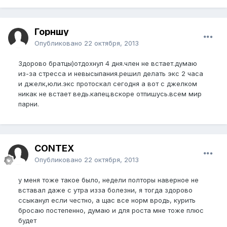
Горншу
Опубликовано
22 октября, 2013
Здорово братцы)отдохнул 4 дня.член не встает.думаю
из-за стресса и невысыпания.решил делать экс 2 часа
и джелк,юли.экс протоскал сегодня а вот с джелком
никак не встает ведь.капец.вскоре отпишусь.всем мир
парни.
CONTEX
Опубликовано
22 октября, 2013
у меня тоже такое было, недели полторы наверное не
вставал даже с утра изза болезни, я тогда здорово
ссыканул если честно, а щас все норм вродь, курить
бросаю постепенно, думаю и для роста мне тоже плюс
будет