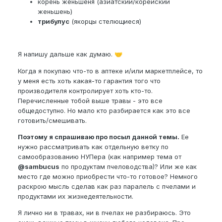
корень женьшеня (азиатский/корейский
2. Гинкго билоба
женьшень)
трибулус
(якорцы стелющиеся)
Улучшает микроциркуляцию крови в головном
мозге. Повышает концентрацию, память, помогает
при головокружениях и шуме в ушах.
Я напишу дальше как думаю.
🤝
Делает сосуды эластичными, препятствует
образованию тромбов.
Когда я покупаю что-то в аптеке и/или маркетплейсе, то
у меня есть хоть какая-то гарантия того что
Улучшает эректильную функцию за счет мощного
производителя контролирует хоть кто-то.
притока крови к органам малого таза (часто
Перечисленные тобой выше травы - это все
причина проблем именно в сосудах).
общедоступно. Но мало кто разбирается как это все
3. Корень женьшеня
готовить/смешивать.
Адаптоген №1: Помогает организму справляться со
Поэтому я спрашиваю про посыл данной темы.
Ее
стрессом, физическими и умственными
нужно рассматривать как отдельную ветку по
перегрузками.
самообразованию НУПера (как например тема от
@sambucus
по продуктам пчеловодства)? Или же как
Мощный природный энергетик. Повышает давление
место где можно приобрести что-то готовое? Немного
(полезно гипотоникам), избавляет от сонливости.
раскрою мысль сделав как раз паралель с пчелами и
продуктами их жизнедеятельности.
Стимулирует синтез тестостерона, улучшает
подвижность сперматозоидов.
Я лично ни в травах, ни в пчелах не разбираюсь. Это