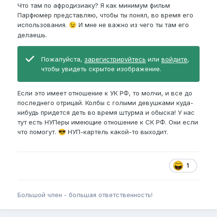
Что там по афродизиаку? Я как минимум фильм
раза только один. Без него - лучше. Естественне
Парфюмер представляю, чтобы ты понял, во время его
что-ли. У девушек все равно по-другому все это
использования.
И мне не важно из чего ты там его
😉
работает (имею ввиду таблетки), чем у мужчин. Да
делаешь.
и польза не понятна.
А вот афродизиаки - наверное, это хорошая тема.
Пожалуйста,
зарегистрируйтесь
или
войдите
,
Но лично для меня из бытовых вещей это: чеснок,
чтобы увидеть скрытое изображение.
перец, тыквенные семечки, орехи и т. д. Базовое
что-то из доступного (как у всех). Но у меня в
голове сидит, что это (афродизиаки) больше про
Если это имеет отношение к УК РФ, то молчи, и все до
запахи (ваниль, сандал, мускус и т. д), чем что-то
последнего отрицай. Колбы с голыми девушками куда-
принимающее внутрь. Какие-то травы и настойки
нибудь придется деть во время штурма и обыска! У нас
не рассматривал даже, как аналог того что можно
тут есть НУПеры имеющие отношение к СК РФ. Они если
принимать именно внутрь для сексуального
что помогут.
НУП-картель какой-то выходит.
😎
желания, возбуждения и т. д.
Раскрой немного эту тему, если можешь. Что
именно из трав, корней, настоек, паст и т. д. ты
1
позиционируешь как афродизиаки для мужчин и
женщин?
Большой член - большая ответственность!