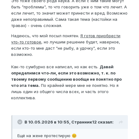
Это тоже своего рода наука. А если с ним такие могут
быть "проблемы", то что говорить уже о том что лечит. А
если лечит, то значит может принести и вред. Возможно
даже непоправимый. Сама такая тема (настойки на
травах) - очень сложная.
Надеюсь, что мой посыл понятен.
Я готов приобрести
что-то готовое
, но лучшим решение будет, наверное,
если кто-то мне даст "не рыбу, а удочку", если это
возможно.
Как-то сумбурно все написал, но как есть.
Давай
определимся что-ли, если это возможно, т. к. по
твоему первому сообщению вообще не понятно про
что эта тема.
По крайней мере мне не понятно. Но я
лишь один из общего числа всех, и часть этого
коллектива.
В 10.05.2026 в 10:55, Странник12 сказал:
Ещё на жене протестирую
😊