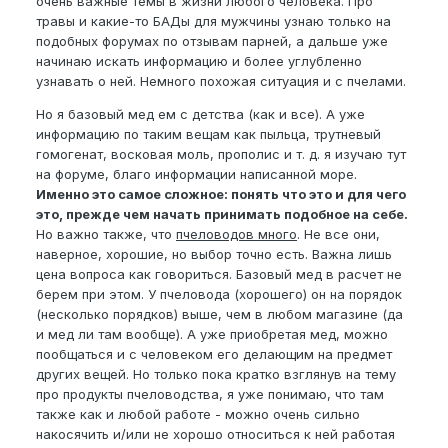
очень важные темы в жизни любого человека. Про
4. Трибулус
травы и какие-то БАДы для мужчины узнаю только на
Самый известный растительный стимулятор
подобных форумах по отзывам парней, а дальше уже
тестостерона. Увеличивает выработку
начинаю искать информацию и более углубленно
лютеинизирующего гормона.
узнавать о ней. Немного похожая ситуация и с пчелами.
Помогает быстрее восстанавливаться после
Но я базовый мед ем с детства (как и все). А уже
тренировок, способствует росту сухой мышечной
информацию по таким вещам как пыльца, трутневый
массы.
гомогенат, восковая моль, прополис и т. д. я изучаю тут
на форуме, благо информации написанной море.
Значительно повышает половое влечение как у
Именно это самое сложное: понять что это и для чего
мужчин, так и у женщин.
это, прежде чем начать принимать подобное на себе.
Но важно также, что
пчеловодов много
. Не все они,
наверное, хорошие, но выбор точно есть. Важна лишь
Так же делаю разные многосоставные настойки,
цена вопроса как говориться. Базовый мед в расчет не
куда добавляю ромашку, девясил, короче много
берем при этом. У пчеловода (хорошего) он на порядок
вариантов. Смотря какая цель
😁
(несколько порядков) выше, чем в любом магазине (да
И сейчас ещё сделал афродизиак, по составу
и мед ли там вообще). А уже приобретая мед, можно
очень крутой, на днях уже будет готов, опробую и
пообщаться и с человеком его делающим на предмет
отпишусь, какой эффект будет. Ещё на жене
других вещей. Но только пока кратко взглянув на тему
протестирую
😊
про продукты пчеловодства, я уже понимаю, что там
также как и любой работе - можно очень сильно
Все в капельках, в воду/напитки добавляется.
накосячить и/или не хорошо относиться к ней работая
Общение приветствуется и тут и можно в макс/тг