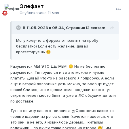
также, что
пчеловодов много
. Не все они,
Элефант
наверное, хорошие, но выбор точно есть. Важна
лишь цена вопроса как говориться. Базовый мед в
Опубликовано
11 мая
расчет не берем при этом. У пчеловода (хорошего)
он на порядок (несколько порядков) выше, чем в
В 11.05.2026 в 05:34, Странник12 сказал:
любом магазине (да и мед ли там вообще). А уже
приобретая мед, можно пообщаться и с человеком
Могу кому-то с форума отправить на пробу
его делающим на предмет других вещей. Но
бесплатно) Если есть желание, давай
только пока кратко взглянув на тему про продукты
протестируешь
пчеловодства, я уже понимаю, что там также как и
😊
любой работе - можно очень сильно накосячить и/
или не хорошо относиться к ней работая "на
Разумеется МЫ ЭТО ДЕЛАЕМ!
Но не бесплатно,
😊
поток". Думаю мой посыл понятен тут всем.
разумеется. Ты трудился и за это можно и нужно
платить. Давай что-то из базового я попробую. А если
С травами и настойками ведь еще хуже дела
еще и второй половинке дать можно, то вообще будет
обстоят. Условный чай из ромашки могут купить и
песня! Считаю, что в целом тема продажи такого тут
пить все (но он тоже бывает разный по качеству).
открыто имеет место быть, а уже в ЛС обсудим детали
Настойку женьшеня в аптеке купить также могут
по доставке.
все. Но уже тут у меня начинаются вопросы. А
какую брать? А какой производитель лучше/хуже?
Тут по совету нашего товарища
@Фронтовик
какие-то
черные шарики из рогов оленя (хочется надеется, что
У нас "споры" ведуться о Тадалафиле от Озон или
это они, а не его, я извиняюсь дерьмо… китайцы
от Северная звезда (какой лучше), а тут в списке у
положили… по вкусу точно похоже на второе
), им
😋
тебя уже 4 ингредиента и у них просто куча