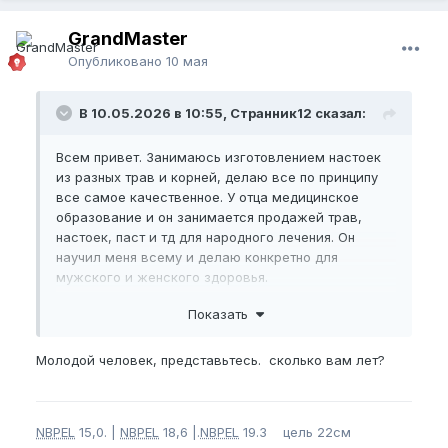
GrandMaster
Опубликовано
10 мая
В 10.05.2026 в 10:55, Странник12 сказал:
Всем привет. Занимаюсь изготовлением настоек
из разных трав и корней, делаю все по принципу
все самое качественное. У отца медицинское
образование и он занимается продажей трав,
настоек, паст и тд для народного лечения. Он
научил меня всему и делаю конкретно для
мужского и женского здоровья.
Показать
Основа такая, но ещё много чего есть
Молодой человек, представьтесь. сколько вам лет?
1. Красный корень
Главное средство для профилактики и лечения
простатита, аденомы и уретрита. Улучшает
NBPEL
15,0. |
NBPEL
18,6 |.
NBPEL
19.3 цель 22см
кровообращение в малом тазу.