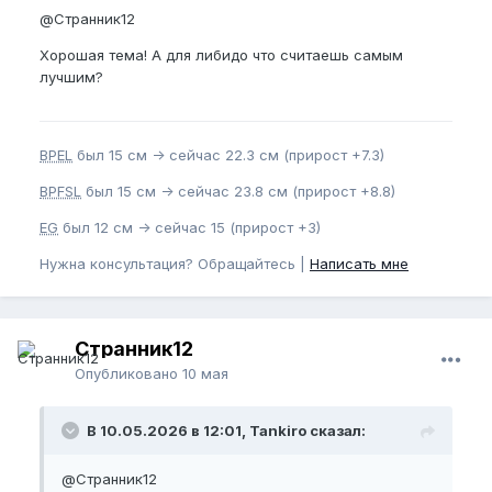
перегрузками.
@Странник12
Мощный природный энергетик. Повышает давление
Хорошая тема! А для либидо что считаешь самым
(полезно гипотоникам), избавляет от сонливости.
лучшим?
Стимулирует синтез тестостерона, улучшает
подвижность сперматозоидов.
BPEL
был 15 см -> сейчас 22.3 см (прирост +7.3)
4. Трибулус
BPFSL
был 15 см -> сейчас 23.8 см (прирост +8.8)
Самый известный растительный стимулятор
тестостерона. Увеличивает выработку
EG
был 12 см -> сейчас 15 (прирост +3)
лютеинизирующего гормона.
Нужна консультация? Обращайтесь |
Написать мне
Помогает быстрее восстанавливаться после
тренировок, способствует росту сухой мышечной
массы.
Странник12
Значительно повышает половое влечение как у
Опубликовано
10 мая
мужчин, так и у женщин.
В 10.05.2026 в 12:01, Tankiro сказал:
Так же делаю разные многосоставные настойки,
куда добавляю ромашку, девясил, короче много
вариантов. Смотря какая цель
@Странник12
😁