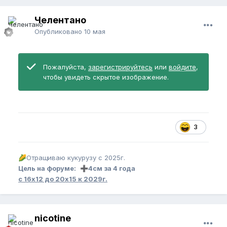
Челентано
Опубликовано
10 мая
Пожалуйста,
зарегистрируйтесь
или
войдите
,
чтобы увидеть скрытое изображение.
3
Отращиваю кукурузу с 2025г.
🌽
Цель на форуме:
4см за 4 года
➕
с 16х12 до 20х15 к 2029г.
nicotine