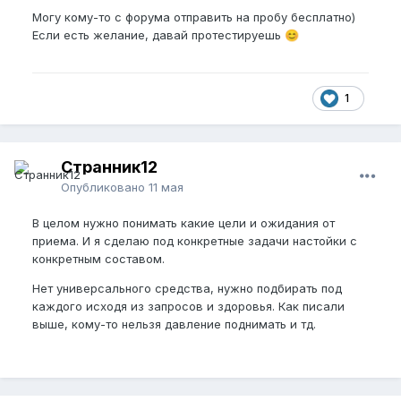
темы.
Ее нужно рассматривать как отдельную
Могу кому-то с форума отправить на пробу бесплатно)
ветку по самообразованию НУПера (как например
Если есть желание, давай протестируешь
😊
тема от
@sambucus
по продуктам пчеловодства)?
Или же как место где можно приобрести что-то
готовое? Немного раскрою мысль сделав как раз
паралель с пчелами и продуктами их
1
жизнедеятельности.
Я лично ни в травах, ни в пчелах не разбираюсь.
Это очень важные темы в жизни любого человека.
Странник12
Про травы и какие-то БАДы для мужчины узнаю
Опубликовано
11 мая
только на подобных форумах по отзывам парней, а
дальше уже начинаю искать информацию и более
В целом нужно понимать какие цели и ожидания от
углубленно узнавать о ней. Немного похожая
приема. И я сделаю под конкретные задачи настойки с
ситуация и с пчелами.
конкретным составом.
Но я базовый мед ем с детства (как и все). А уже
Нет универсального средства, нужно подбирать под
информацию по таким вещам как пыльца,
каждого исходя из запросов и здоровья. Как писали
трутневый гомогенат, восковая моль, прополис и т.
выше, кому-то нельзя давление поднимать и тд.
д. я изучаю тут на форуме, благо информации
написанной море.
Именно это самое сложное:
понять что это и для чего это, прежде чем
начать принимать подобное на себе.
Но важно