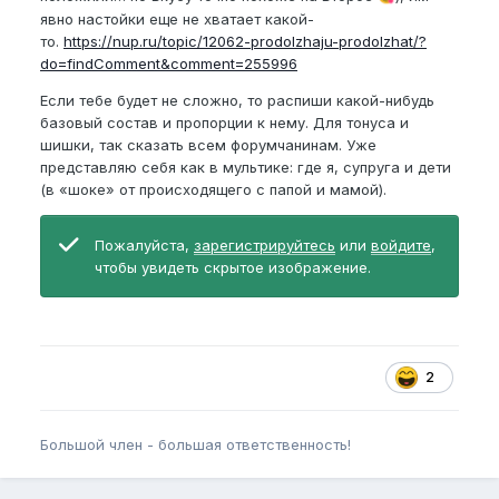
явно настойки еще не хватает какой-
производителей может быть. Как понять какой
то.
https://nup.ru/topic/12062-prodolzhaju-prodolzhat/?
лучше? С одной стороны травы и таблетки - это
do=findComment&comment=255996
разное. Но для обычного человека они точно рядом
идут, да и продаются в одном и том же по сути
Если тебе будет не сложно, то распиши какой-нибудь
месте - в аптеке. К чему я все это?
базовый состав и пропорции к нему. Для тонуса и
шишки, так сказать всем форумчанинам. Уже
Если позиционировать тему как некий курс
представляю себя как в мультике: где я, супруга и дети
по травам и их смешиванию для НУПера, то
(в «шоке» от происходящего с папой и мамой).
это одно и
потребует очень большого
времени с твоей и/или другой понимающей
стороны
, но
опыт полученный тут другими
Пожалуйста,
зарегистрируйтесь
или
войдите
,
будет бесценен
.
чтобы увидеть скрытое изображение.
Если позиционировать тему как некую
платформу для продажи готовых решений,
то... "огласите весь список, пожалуйста"
(как в фильме прям). Проблема такого
метода выше.
Я не понимаю что я
2
приобрету по итогу от тебя и/или кого-то
другого
, т. к. тема трав и настоек вроде бы
открыта в интернете, но мало кто в ней
Большой член - большая ответственность!
соображает в целом и еще меньше тут на
форуме.