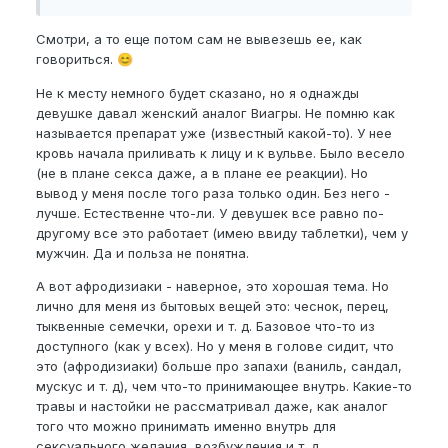
Смотри, а то еще потом сам не вывезешь ее, как
говориться.
😊
Не к месту немного будет сказано, но я однажды
девушке давал женский аналог Виагры. Не помню как
называется препарат уже (известный какой-то). У нее
кровь начала приливать к лицу и к вульве. Было весело
(не в плане секса даже, а в плане ее реакции). Но
вывод у меня после того раза только один. Без него -
лучше. Естественне что-ли. У девушек все равно по-
другому все это работает (имею ввиду таблетки), чем у
мужчин. Да и польза не понятна.
А вот афродизиаки - наверное, это хорошая тема. Но
лично для меня из бытовых вещей это: чеснок, перец,
тыквенные семечки, орехи и т. д. Базовое что-то из
доступного (как у всех). Но у меня в голове сидит, что
это (афродизиаки) больше про запахи (ваниль, сандал,
мускус и т. д), чем что-то принимающее внутрь. Какие-то
травы и настойки не рассматривал даже, как аналог
того что можно принимать именно внутрь для
сексуального желания, возбуждения и т. д.