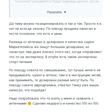
"сложное" разумеется будут единицы делать (если
и будут). Список в целом простой, но не понятно
что с ним делать.
Показать
красный корень
(копеечник забытый/
Да тему можно позиционировать и так и так. Просто я в
чайный)
чат не всегда захожу. По поводу продажи написал в
гинко билоба (растительный экстракт из
посте основное, что есть и цены
листьев дерева Ginkgo biloba)
корень женьшеня (азиатский/корейский
Разница от аптечных в дозировке и качестве сырья.
женьшень)
Маркетплейсы же пишут большие дозировки, но
трибулус
(якорцы стелющиеся)
зачастую там даже близко этого нет, когда отправляют
что-то на экспертизу. В ютубе есть такие экспертизы
спорт питания
Я напишу дальше как думаю.
🤝
По поводу совета по смешиванию, тут лучше ничего не
Когда я покупаю что-то в аптеке и/или
придумывать, купил в аптеке, там и в инструкции читай,
маркетплейсе, то у меня есть хоть какая-то
как принимать, тк дозировки разные могут быть. По
гарантия того что производителя контролирует
поводу совета афродизиака, ответил Танку уже выше,
хоть кто-то. Перечисленные тобой выше травы -
написал, что подойдет
это все общедоступно. Но мало кто разбирается
Надо попробовать что-то взять у меня и сравнить с
как это все готовить/смешивать.
аптечными
Сделаю недорого и качество 100 из 100.
😊
Поэтому я спрашиваю про посыл данной