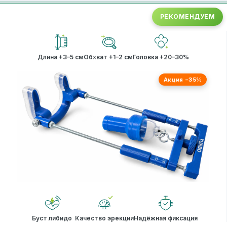
РЕКОМЕНДУЕМ
Длина +3–5 см
Обхват +1–2 см
Головка +20–30%
Акция −35%
Буст либидо
Качество эрекции
Надёжная фиксация