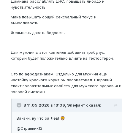
Дамиана расслаблять ЦНС, повышать либидо и
чувствительность
Если тебе будет не сложно, то распиши какой-
нибудь базовый состав и пропорции к нему. Для
Мака повышать общий сексуальный тонус и
тонуса и шишки, так сказать всем форумчанинам.
выносливость
Уже представляю себя как в мультике: где я,
супруга и дети (в «шоке» от происходящего с
Женьшень давать бодрость
папой и мамой).
Для мужчин в этот коктейль добавить трибулус,
Пожалуйста,
зарегистрируйтесь
или
который будет положительно влиять на тестостерон.
войдите
, чтобы увидеть скрытое
изображение.
Это по афродизиакам. Отдельно для мужчин ещё
настойку красного корня бы посоветовал. Широкий
спект положительных свойств для мужского здоровья и
половой системы
В 11.05.2026 в 13:09, Элефант сказал:
Ва-а-й, ну что за Лев!
🦁
@Странник12