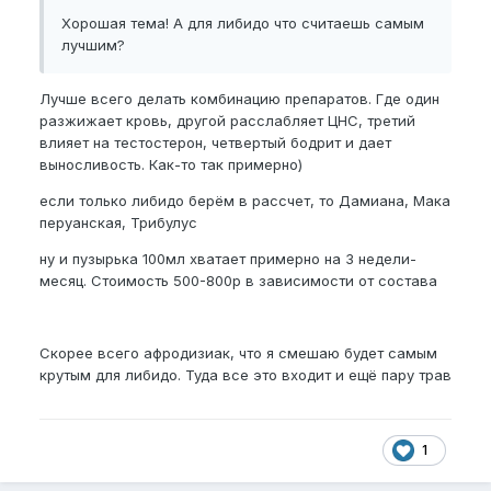
И сейчас ещё сделал афродизиак, по составу
Хорошая тема! А для либидо что считаешь самым
очень крутой, на днях уже будет готов, опробую и
лучшим?
отпишусь, какой эффект будет. Ещё на жене
протестирую
😊
Лучше всего делать комбинацию препаратов. Где один
разжижает кровь, другой расслабляет ЦНС, третий
Все в капельках, в воду/напитки добавляется.
влияет на тестостерон, четвертый бодрит и дает
Общение приветствуется и тут и можно в макс/тг
выносливость. Как-то так примерно)
89612890275
если только либидо берём в рассчет, то Дамиана, Мака
перуанская, Трибулус
ну и пузырька 100мл хватает примерно на 3 недели-
месяц. Стоимость 500-800р в зависимости от состава
Скорее всего афродизиак, что я смешаю будет самым
крутым для либидо. Туда все это входит и ещё пару трав
1