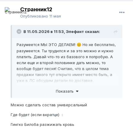
Странник12
Опубликовано
11 мая
В 11.05.2026 в 11:53, Элефант сказал:
Разумеется МЫ ЭТО ДЕЛАЕМ!
Но не бесплатно,
😊
разумеется. Ты трудился и за это можно и нужно
платить. Давай что-то из базового я попробую. А
если еще и второй половинке дать можно, то
вообще будет песня! Считаю, что в целом тема
продажи такого тут открыто имеет место быть, а
уже в ЛС обсудим детали по доставке.
Тут по совету нашего товарища
Показать
@Фронтовик
какие-то черные шарики из рогов
оленя (хочется надеется, что это они, а не его, я
Можно сделать состав универсальный
извиняюсь дерьмо… китайцы положили… по вкусу
точно похоже на второе
), им явно настойки еще
😋
Где будет (если вкратце)
:
не хватает какой-то.
https://nup.ru/topic/12062-
Гингко Билоба разжижать кровь
prodolzhaju-prodolzhat/?
do=findComment&comment=255996