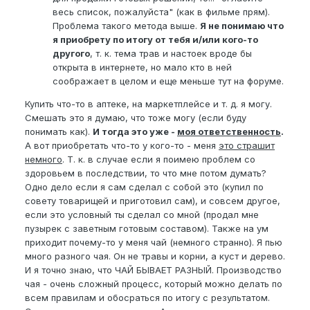
весь список, пожалуйста" (как в фильме прям).
Проблема такого метода выше.
Я не понимаю что
я приобрету по итогу от тебя и/или кого-то
другого
, т. к. тема трав и настоек вроде бы
открыта в интернете, но мало кто в ней
соображает в целом и еще меньше тут на форуме.
Купить что-то в аптеке, на маркетплейсе и т. д. я могу.
Смешать это я думаю, что тоже могу (если буду
понимать как).
И тогда это уже -
моя ответственность
.
А вот приобретать что-то у кого-то - меня
это страшит
немного
. Т. к. в случае если я поимею проблем со
здоровьем в последствии, то что мне потом думать?
Одно дело если я сам сделал с собой это (купил по
совету товарищей и приготовил сам), и совсем другое,
если это условный ты сделал со мной (продал мне
пузырек с заветным готовым составом). Также на ум
приходит почему-то у меня чай (немного странно). Я пью
много разного чая. Он не травы и корни, а куст и дерево.
И я точно знаю, что ЧАЙ БЫВАЕТ РАЗНЫЙ. Производство
чая - очень сложный процесс, который можно делать по
всем правилам и обосраться по итогу с результатом.