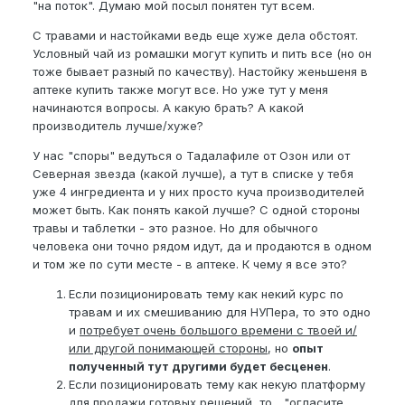
"на поток". Думаю мой посыл понятен тут всем.
89612890275
С травами и настойками ведь еще хуже дела обстоят.
Условный чай из ромашки могут купить и пить все (но он
тоже бывает разный по качеству). Настойку женьшеня в
аптеке купить также могут все. Но уже тут у меня
начинаются вопросы. А какую брать? А какой
производитель лучше/хуже?
У нас "споры" ведуться о Тадалафиле от Озон или от
Северная звезда (какой лучше), а тут в списке у тебя
уже 4 ингредиента и у них просто куча производителей
может быть. Как понять какой лучше? С одной стороны
травы и таблетки - это разное. Но для обычного
человека они точно рядом идут, да и продаются в одном
и том же по сути месте - в аптеке. К чему я все это?
Если позиционировать тему как некий курс по
травам и их смешиванию для НУПера, то это одно
и
потребует очень большого времени с твоей и/
или другой понимающей стороны
, но
опыт
полученный тут другими будет бесценен
.
Если позиционировать тему как некую платформу
для продажи готовых решений, то... "огласите