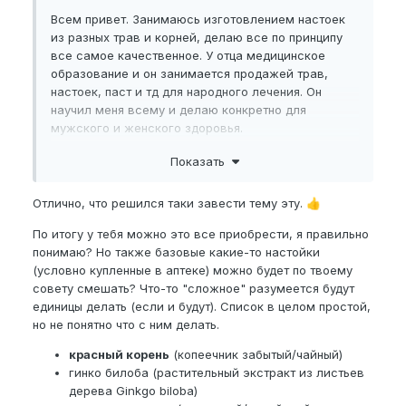
Всем привет. Занимаюсь изготовлением настоек
из разных трав и корней, делаю все по принципу
все самое качественное. У отца медицинское
образование и он занимается продажей трав,
настоек, паст и тд для народного лечения. Он
научил меня всему и делаю конкретно для
мужского и женского здоровья.
Показать
Основа такая, но ещё много чего есть
Отлично, что решился таки завести тему эту.
👍
1. Красный корень
По итогу у тебя можно это все приобрести, я правильно
Главное средство для профилактики и лечения
понимаю? Но также базовые какие-то настойки
простатита, аденомы и уретрита. Улучшает
(условно купленные в аптеке) можно будет по твоему
кровообращение в малом тазу.
совету смешать? Что-то "сложное" разумеется будут
Мощный противовоспалительный и противоотечный
единицы делать (если и будут). Список в целом простой,
эффект. Укрепляет стенки капилляров,
но не понятно что с ним делать.
восстанавливает мужскую силу и либидо.
красный корень
(копеечник забытый/чайный)
Очищает кровь и лимфу, выводит тяжелые
гинко билоба (растительный экстракт из листьев
металлы, тонизирует нервную систему.
дерева Ginkgo biloba)