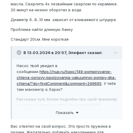
рублей, а колба такая 300+ долларов, то выбор
масла. Сверлить 4х лезвийным сверлом по керамике.
очевиден.
20 минут на низких оборотах в воде.
Диаметр 6...8...10 мм .зависит от вливаемого штуцера
Как гласит народная мудрость:
"У самурая
Проблема найти длинную банку
помпирования нет цели, есть только путь".
Стандарт 20см. Мне короткая
В 13.03.2026 в 20:57, Элефант сказал:
Насос твой увидел в
сообщении
https://nup.ru/topic/149-pompirovanie-
chlena-osnovy-ispolzovanija-vakuumnoj-pompy-dlja-
chlena/?do=findComment&comment=249695
. У тебя
там манометр в барах?
Расскажи чуть более подробно про свой тренажер
из этого сообщения:
https://nup.ru/topic/149-
pompirovanie-chlena-osnovy-ispolzovanija-
Показать
vakuumnoj-pompy-dlja-chlena/?
do=findComment&comment=249693
. Как делаешь с
Вас ответил на свой вопрос. Это просто пружина в
ним подходы? Как во время работы с помпой
резине. Желательно добавить наколенники для