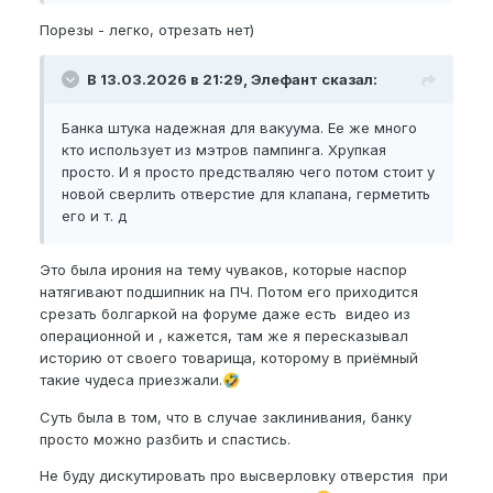
Порезы - легко, отрезать нет)
В 13.03.2026 в 21:29, Элефант сказал:
Банка штука надежная для вакуума. Ее же много
кто использует из мэтров пампинга. Хрупкая
просто. И я просто предстваляю чего потом стоит у
новой сверлить отверстие для клапана, герметить
его и т. д
Это была ирония на тему чуваков, которые наспор
натягивают подшипник на ПЧ. Потом его приходится
срезать болгаркой на форуме даже есть видео из
операционной и , кажется, там же я пересказывал
историю от своего товарища, которому в приёмный
такие чудеса приезжали.
🤣
Суть была в том, что в случае заклинивания, банку
просто можно разбить и спастись.
Не буду дискутировать про высверловку отверстия при