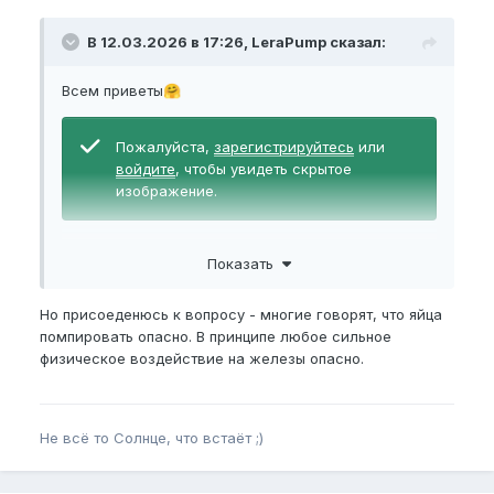
В 12.03.2026 в 17:26, LeraPump сказал:
Всем приветы
🤗
Пожалуйста,
зарегистрируйтесь
или
войдите
, чтобы увидеть скрытое
изображение.
Ночной тренинг. —0,2 бар. Колба 15х20 см.15 минут.
Показать
Полёт нормальный.
Но присоеденюсь к вопросу - многие говорят, что яйца
помпировать опасно. В принципе любое сильное
физическое воздействие на железы опасно.
Не всё то Солнце, что встаёт ;)