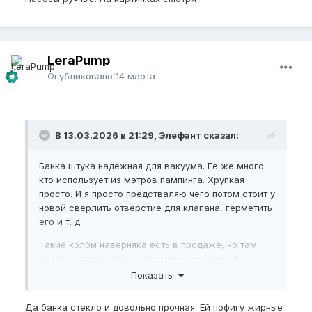
LeraPump
Опубликовано
14 марта
В 13.03.2026 в 21:29, Элефант сказал:
Банка штука надежная для вакуума. Ее же много
кто использует из мэтров пампинга. Хрупкая
просто. И я просто предстваляю чего потом стоит у
новой сверлить отверстие для клапана, герметить
его и т. д.
Такие колбы наверняка есть в продаже, но там
прайс неадекватный - это мягко сказано. А банка
на каждом углу продается да и просто лежит.
Показать
Возможно при этом у банки должно быть что-то
особенное. Но если она стоит условные 100
Да банка стекло и довольно прочная. Ей пофигу жирные