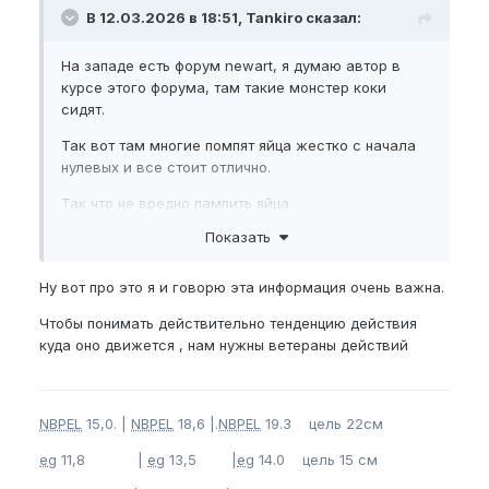
В 12.03.2026 в 18:51, Tankiro сказал:
На западе есть форум newart, я думаю автор в
курсе этого форума, там такие монстер коки
сидят.
Так вот там многие помпят яйца жестко с начала
нулевых и все стоит отлично.
Так что не вредно пампить яйца.
Показать
Ну вот про это я и говорю эта информация очень важна.
Чтобы понимать действительно тенденцию действия
куда оно движется , нам нужны ветераны действий
NBPEL
15,0. |
NBPEL
18,6 |.
NBPEL
19.3 цель 22см
eg
11,8 |
eg
13,5 |
eg
14.0 цель 15 см