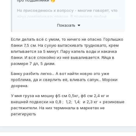
🤭
Но присоеденюсь к вопросу - многие говорят, что
яйца помпировать опасно. В принципе любое
сильное физическое воздействие на железы
Показать
опасно.
Если делать всё с умом, то ничего не опасно. Горлышко
банки 7,5 см. На сухую вытаскивать трудновато, крем
впитывается за 5 минут. Пару капель воды и накачка
банки. И всё спокойно из неё вываливается. Яйца в
размере 7 дл, 5 диам.
Банку разбить легко... А вот найти новую это уже
проблема, да и сверлить её, вливать сапун... Мороки
дохрена.
У мня груза на мошну ф5 см 0,5кг, ф6 см 2,4 кг и
внешней подвески на 0,8 ; 1,2; 1,4; и 2,3 кг + резиновые
растяжители. На них терминалы в маркетах не
регигирують