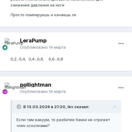
используешь?
снижения давления на ноги
Я в тренажерном зале всегда сведение ног делаю
Просто помпируешь и качаешь лк
на малом весе с большим кол-вом повторений
исключительно для здоровья ЛК мышцы в
последнее время. Домашний вариант подобного
тренажера - маст хев, как говориться.
LeraPump
Опубликовано
14 марта
0,2...0,4, 0,4...0,6. 0,6...0,8
pollightman
Опубликовано
14 марта
В 13.03.2026 в 21:20, lkv сказал:
Если там вакуум, то разбитие банки не отрежет
член осколками?