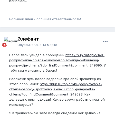
вливаюсь.
Большой член - большая ответственность!
Элефант
Опубликовано
13 марта
Насос твой увидел в сообщении
https://nup.ru/topic/149-
pompirovanie-chlena-osnovy-ispolzovanija-vakuumnoj-
pompy-dlja-chlena/?do=findComment&comment=249695
. У
тебя там манометр в барах?
Расскажи чуть более подробно про свой тренажер из
этого сообщения:
https://nup.ru/topic/149-pompirovanie-
chlena-osnovy-ispolzovanija-vakuumnoj-pompy-dlja-
chlena/?do=findComment&comment=249693
. Как
делаешь с ним подходы? Как во время работы с помпой
используешь?
Я в тренажерном зале всегда сведение ног делаю на