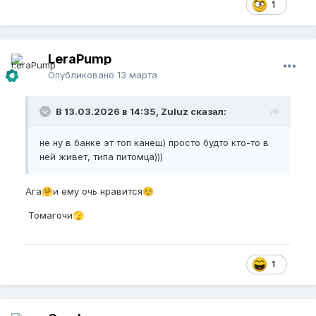
1
LeraPump
Опубликовано
13 марта
В 13.03.2026 в 14:35, Zuluz сказал:
не ну в банке эт топ канеш) просто будто кто-то в
ней живет, типа питомца)))
Ага
и ему очь нравится
🤗
☺️
Томагочи
🫣
1