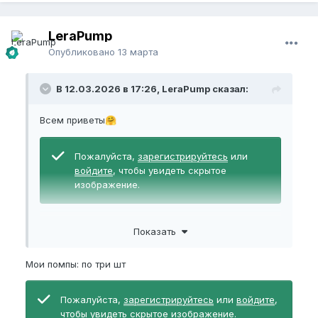
LeraPump
Опубликовано
13 марта
В 12.03.2026 в 17:26, LeraPump сказал:
Всем приветы
🤗
Пожалуйста,
зарегистрируйтесь
или
войдите
, чтобы увидеть скрытое
изображение.
Ночной тренинг. —0,2 бар. Колба 15х20 см.15 минут.
Показать
Полёт нормальный.
Мои помпы: по три шт
Пожалуйста,
зарегистрируйтесь
или
войдите
,
чтобы увидеть скрытое изображение.