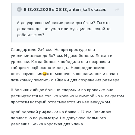
В 13.03.2026 в 05:18, anton_ka4 сказал:
А до упражнений какие размеры были? Ты это
делаешь для визуала или функционал какой то
добавляется?
Стандартные 2х4 см. Но при простуде они
увеличивались до 5х7 см. И дико болели. Лежал в
урологии. Когда болезнь победили они сохраняли
габариты ещё около месяца... Непередаваемые
ощьчющьченния
это мне очень понравилось и начал
😀
потихоньку помпить с яйцами для сохранения размера
В больших яйцах больше спермы и по прокачке они
расширяются не только кровью и лимфой но и секретом
простаты который отсасывается из неё вакуумом.
Край верхней рифлёнки на банке - 17 см. Заливаю
полностью по диаметру. Не допускаю большого
давления. Банка короткая для члена.