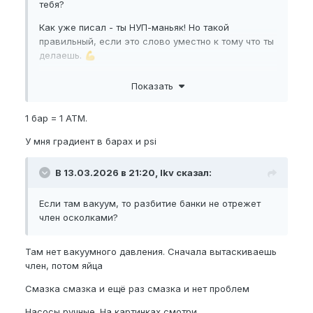
тебя?
Как уже писал - ты НУП-маньяк! Но такой
правильный, если это слово уместно к тому что ты
делаешь.
💪
По объему яиц информация просто даже логичной
Показать
кажется. Кол-во эякулята реально увеличилось с
течением времени и лет?
1 бар = 1 АТМ.
И мне также интересно в целом на каком
У мня градиент в барах и psi
давлении ты помпируешь имея опыт на протяжении
времени. Возможно ты где-то отвечал уже на это,
но я данный форум не читал так активно, как gratis,
В 13.03.2026 в 21:20, lkv сказал:
и только вливаюсь.
Если там вакуум, то разбитие банки не отрежет
член осколками?
Там нет вакуумного давления. Сначала вытаскиваешь
член, потом яйца
Смазка смазка и ещё раз смазка и нет проблем
Насосы ручные. На картинках смотри