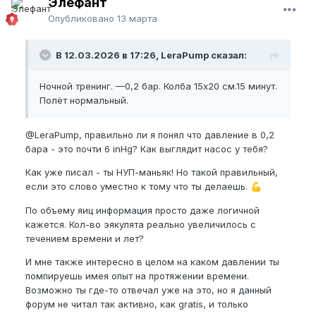
Элефант
Опубликовано
13 марта
В 12.03.2026 в 17:26, LeraPump сказал:
Ночной тренинг. —0,2 бар. Колба 15х20 см.15 минут.
Полёт нормальный.
@LeraPump
, правильно ли я понял что давление в 0,2
бара - это почти 6 inHg? Как выглядит насос у тебя?
Как уже писал - ты НУП-маньяк! Но такой правильный,
если это слово уместно к тому что ты делаешь.
💪
По объему яиц информация просто даже логичной
кажется. Кол-во эякулята реально увеличилось с
течением времени и лет?
И мне также интересно в целом на каком давлении ты
помпируешь имея опыт на протяжении времени.
Возможно ты где-то отвечал уже на это, но я данный
форум не читал так активно, как gratis, и только