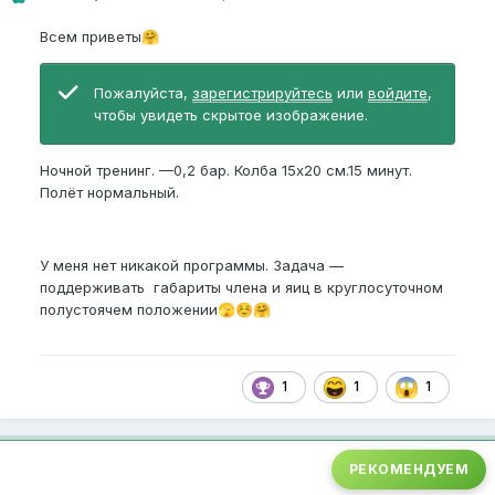
Всем приветы
🤗
Пожалуйста,
зарегистрируйтесь
или
войдите
,
чтобы увидеть скрытое изображение.
Ночной тренинг. —0,2 бар. Колба 15х20 см.15 минут.
Полёт нормальный.
У меня нет никакой программы. Задача —
поддерживать габариты члена и яиц в круглосуточном
полустоячем положении
🫣
☺️
🤗
1
1
1
РЕКОМЕНДУЕМ