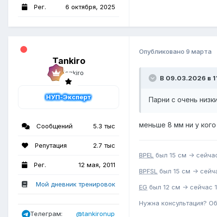
Рег.
6 октября, 2025
Опубликовано
9 марта
Tankiro
В 09.03.2026 в 1
НУП-Эксперт
Парни с очень низк
меньше 8 мм ни у кого
Сообщений
5.3 тыс
Репутация
2.7 тыс
BPEL
был 15 см -> сейчас
Рег.
12 мая, 2011
BPFSL
был 15 см -> сейча
Мой дневник тренировок
EG
был 12 см -> сейчас 1
Нужна консультация? О
Телеграм:
@tankironup