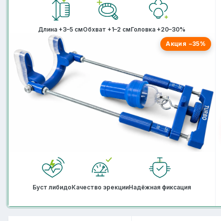
Длина +3–5 см
Обхват +1–2 см
Головка +20–30%
Акция −35%
Буст либидо
Качество эрекции
Надёжная фиксация