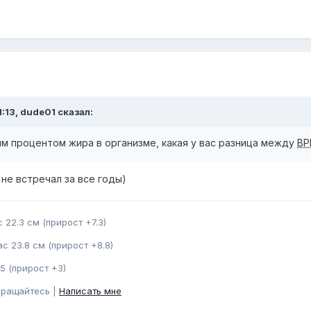
1:13, dude01 сказал:
им процентом жира в организме, какая у вас разница между
BP
 не встречал за все годы)
 22.3 см (прирост +7.3)
с 23.8 см (прирост +8.8)
5 (прирост +3)
бращайтесь |
Написать мне