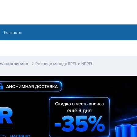
Контакты
ичения пениса
Разница между BPEL и NBPEL