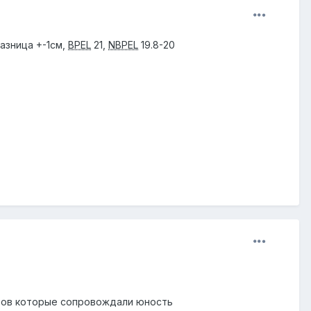
разница +-1см,
BPEL
21,
NBPEL
19.8-20
торов которые сопровождали юность