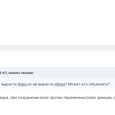
2:47, adams сказал:
т вырасти
бпел
,но не вырасти
нбпел
? Может кто объяснить?
гадка...при сохранении всех прочих переменных(сила эрекции,