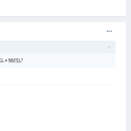
EL
и
NBPEL
?