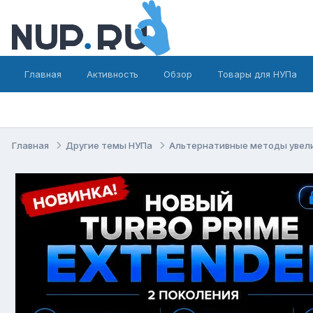
Главная
Активность
Обзор
Товары для НУПа
Главная
Другие темы НУПа
Альтернативные методы увел