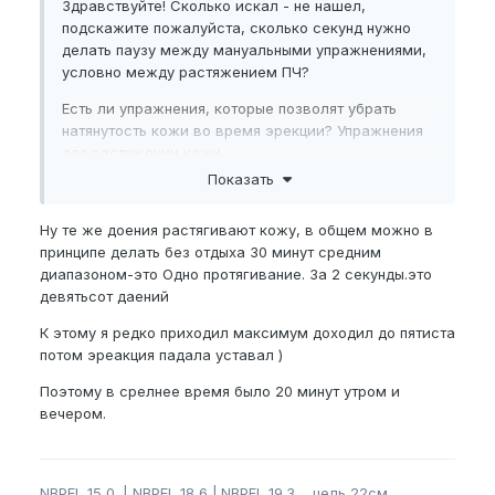
Здравствуйте! Сколько искал - не нашел,
подскажите пожалуйста, сколько секунд нужно
делать паузу между мануальными упражнениями,
условно между растяжением ПЧ?
Есть ли упражнения, которые позволят убрать
натянутость кожи во время эрекции? Упражнения
для растяжении кожи
Показать
Ну те же доения растягивают кожу, в общем можно в
принципе делать без отдыха 30 минут средним
диапазоном-это Одно протягивание. За 2 секунды.это
девятьсот даений
К этому я редко приходил максимум доходил до пятиста
потом эреакция падала уставал )
Поэтому в срелнее время было 20 минут утром и
вечером.
NBPEL
15,0. |
NBPEL
18,6 |.
NBPEL
19.3 цель 22см