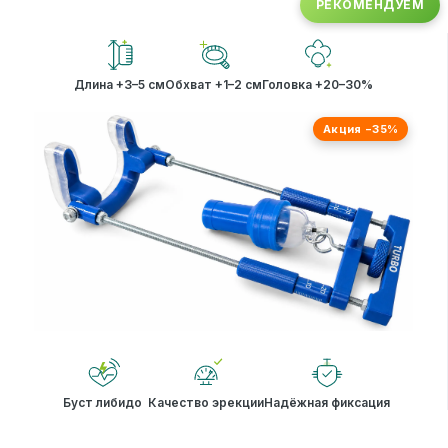
РЕКОМЕНДУЕМ
Длина +3–5 см
Обхват +1–2 см
Головка +20–30%
Акция −35%
Буст либидо
Качество эрекции
Надёжная фиксация