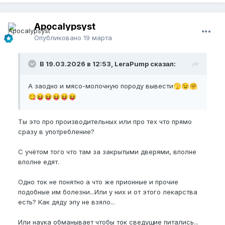
Apocalypsyst
Опубликовано
19 марта
В 19.03.2026 в 12:53, LeraPump сказал:
А заодно и мясо-молочную породу вывести
🫣
😉
🤗
😋
😝
😝
😝
😝
😝
Ты это про производительных или про тех что прямо
сразу в употребление?
С учётом того что там за закрытыми дверями, вполне
вполне едят.
Одно ток не понятно а что же прионные и прочие
подобные им болезни...Или у них и от этого лекарства
есть? Как дяду эпу не взяло...
Или наука обманывает чтобы ток сведущие питались...