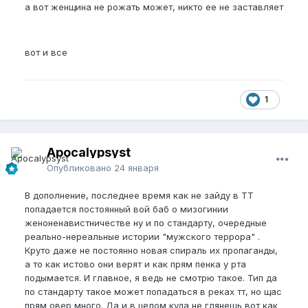
а вот женщина не рожать может, никто ее не заставляет
вот и все
1
Apocalypsyst
Опубликовано
24 января
В дополнение, последнее время как не зайду в ТТ
попадается постоянный вой баб о мизогинии
женоненавистничестве ну и по стандарту, очередные
реально-нереальные истории "мужского террора" .
Круто даже не постоянно новая спираль их пропаганды,
а то как истово они верят и как прям пенка у рта
подымается. И главное, я ведь не смотрю такое. Тип да
по стандарту такое может попадаться в реках тт, но щас
прям овер много. Да и в целом куда не глянешь вот как