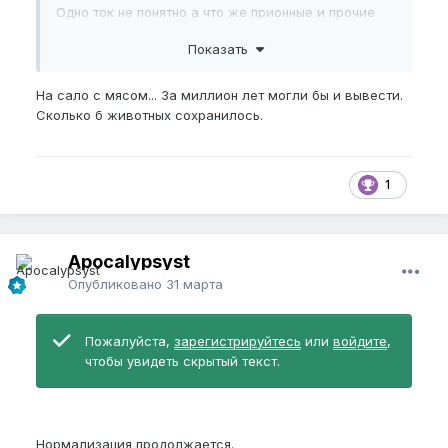
Одно ток не понятно а что же прионные и прочие
подобные им болезни...Или у них и от этого
Показать
лекарства есть? Как дяду эпу не взяло...
Или наука обманывает чтобы ток сведущие
На сало с мясом... За миллион лет могли бы и вывести.
питались...
Сколько б животных сохранилось.
В любом случае не знаю. Говорят же что по вкусу
как свинина...А свинина в целом такая себе еда,
1
если не свежая, и хорошо не обработать тебе и
запашок и вкус противный...
И вот Ганнибалы тоже поэтмоу не понятный как он
Apocalypsyst
так не заболел...Это же легче лёгкого даже если
Опубликовано
31 марта
"требуху" не есть...
Одно только ясно в сыром свежем виде не
Пожалуйста,
зарегистрируйтесь
или
войдите
,
обработанном такое съесть я бы лично не смог...
чтобы увидеть скрытый текст.
Да и в целом тушки думаю такие себе.
Вот хотя китайцы легально и полулегально
Нормализация продолжается.