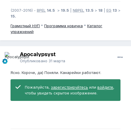
(2007-2016) -
BPEL
14.5
>
19.5
|
NBPEL
13.5
>
18
|
EG
13
>
15.
Грамотный
НУП
*
Программа новичка
*
Каталог
упражнений
Apocalypsyst
Опубликовано
31 марта
Ясно. Короче, да) Поняли. Канарейки работают.
Пожалуйста,
зарегистрируйтесь
или
войдите
,
чтобы увидеть скрытое изображение.