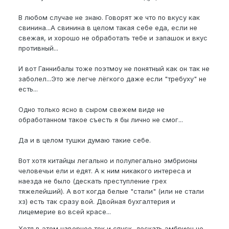
В любом случае не знаю. Говорят же что по вкусу как
свинина...А свинина в целом такая себе еда, если не
свежая, и хорошо не обработать тебе и запашок и вкус
противный...
И вот Ганнибалы тоже поэтмоу не понятный как он так не
заболел...Это же легче лёгкого даже если "требуху" не
есть...
Одно только ясно в сыром свежем виде не
обработанном такое съесть я бы лично не смог...
Да и в целом тушки думаю такие себе.
Вот хотя китайцы легально и полулегально эмбрионы
человечьи ели и едят. А к ним никакого интереса и
наезда не было (дескать преступление грех
тяжелейший). А вот когда белые "стали" (или не стали
хз) есть так сразу вой. Двойная бухгалтерия и
лицемерие во всей красе...
Хотя в этом наверное ток и спуск, дескать эмбрион не