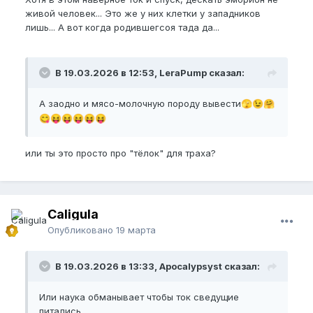
живой человек... Это же у них клетки у западников
лишь... А вот когда родившегсоя тада да...
В 19.03.2026 в 12:53, LeraPump сказал:
А заодно и мясо-молочную породу вывести
🫣
😉
🤗
😋
😝
😝
😝
😝
😝
или ты это просто про "тёлок" для траха?
Caligula
Опубликовано
19 марта
В 19.03.2026 в 13:33, Apocalypsyst сказал:
Или наука обманывает чтобы ток сведущие
питались...