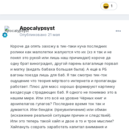
1
Apocalypsyst
Опубликовано
21 мая
Короче да опять захожу в тик-таки куча последних
ролики как малолетки жалуются что их (хз я так и не
понял это рукой или лишь наш причиндал) короче да
одну брат виноградил, другой парень влагалище порвал
и матку (видать бабаха большая была). А ещё в РБ
вагоны поезда лишь для баб. Я так смотрю тик-ток
ощущение что теория мёртвого интернета и пропаганды
работает. Плюс для масс хорошо формируют картинку
вездесуще страдающих баб. Я одного не понимаю это в
нашем мире. Или это всё на уровне Чёрных книг и
архипелагов гулагов? Последнее время ток так и
думается. Или бендёж (преувиличение) или обман
(искажение реальной ситуации причин и следствий).
Или это теперь такой хайп и двое а то и трое мыслии?
Хайпануть соврать заработать капитал внимания и