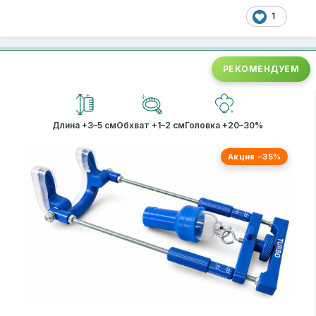
1
РЕКОМЕНДУЕМ
Длина +3–5 см
Обхват +1–2 см
Головка +20–30%
Акция −35%