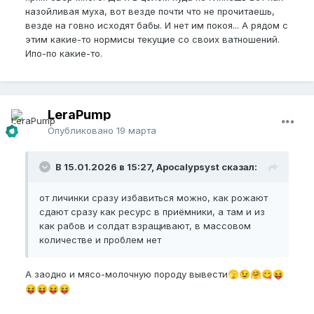
назойливая муха, вот везде почти что не прочитаешь,
везде на говно исходят бабы. И нет им покоя... А рядом с
этим какие-то нормисы текущие со своих ватношений.
Ипо-по какие-то.
LeraPump
Опубликовано
19 марта
В 15.01.2026 в 15:27, Apocalypsyst сказал:
от личинки сразу избавиться можно, как рожают
сдают сразу как ресурс в приёмники, а там и из
как рабов и солдат взращивают, в массовом
количестве и проблем нет
А заодно и мясо-молочную породу вывести
🫣
😉
🤗
😋
😝
😝
😝
😝
😝