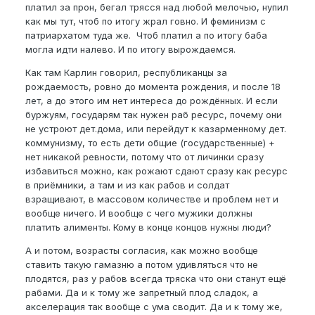
платил за прон, бегал трясся над любой мелочью, нупил
как мы тут, чтоб по итогу жрал говно. И феминизм с
патриархатом туда же. Чтоб платил а по итогу баба
могла идти налево. И по итогу вырождаемся.
Как там Карлин говорил, республиканцы за
рождаемость, ровно до момента рождения, и после 18
лет, а до этого им нет интереса до рождённых. И если
буржуям, государям так нужен раб ресурс, почему они
не устроют дет.дома, или перейдут к казарменному дет.
коммунизму, то есть дети общие (государственные) +
нет никакой ревности, потому что от личинки сразу
избавиться можно, как рожают сдают сразу как ресурс
в приёмники, а там и из как рабов и солдат
взращивают, в массовом количестве и проблем нет и
вообще ничего. И вообще с чего мужики должны
платить алименты. Кому в конце концов нужны люди?
А и потом, возрасты согласия, как можно вообще
ставить такую гамазню а потом удивляться что не
плодятся, раз у рабов всегда тряска что они станут ещё
рабами. Да и к тому же запретный плод сладок, а
акселерация так вообще с ума сводит. Да и к тому же,