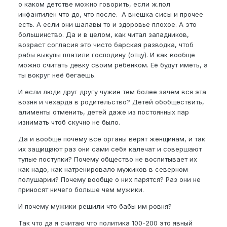
о каком детстве можно говорить, если ж.пол
инфантилен что до, что после. А внешка сисы и прочее
есть. А если они шалавы то и здоровье плохое. А это
большинство. Да и в целом, как читал западников,
возраст согласия это чисто барская разводка, чтоб
рабы выкупы платили господину (отцу). И как вообще
можно считать девку своим ребенком. Её будут иметь, а
ты вокруг неё бегаешь.
И если люди друг другу чужие тем более зачем вся эта
возня и чехарда в родительство? Детей обобществить,
алименты отменить, детей даже из постоянных пар
изнимать чтоб скучно не было.
Да и вообще почему все органы верят женщинам, и так
их защищают раз они сами себя калечат и совершают
тупые поступки? Почему общество не воспитывает их
как надо, как натренировало мужиков в северном
полушарии? Почему вообще о них парятся? Раз они не
приносят ничего больше чем мужики.
И почему мужики решили что бабы им ровня?
Так что да я считаю что политика 100-200 это явный