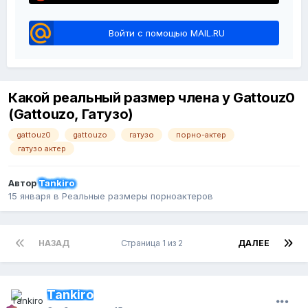
Войти с помощью MAIL.RU
Какой реальный размер члена у Gattouz0
(Gattouzo, Гатузо)
gattouz0
gattouzo
гатузо
порно-актер
гатузо актер
Автор
Tankiro
15 января
в
Реальные размеры порноактеров
НАЗАД
Страница 1 из 2
ДАЛЕЕ
Tankiro