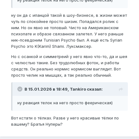
ну он да с ипанцой такой в шоу-бизнесе, в жизни может
чуть по спокойнее просто шизик. Попадался ролик с
ним. Но он явно не топовый. Чисто на Американском
психопате и образе связанном залетел. У него раньше
ник-псевдоним Tunisian Psycho был. А ещё есть Syrian
Psycho это K(Karim) Shami. Луксмаксер.
Но с осанкой и симметреий у него явно что-то, да и шея
с челюстью такие. Без трудолюбных фоток, и работы
средств. Он реально нормис нормисом выглядит. Вот
просто челик на мышцах, а так реально обычный.
В 15.01.2026 в 18:49, Tankiro сказал:
ну реакция телок на него просто феерическая)
Вот кстати о тёлках. Разве у него красивые тёлки по
вашему? Братья Нуперы?