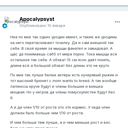
Apocalypsyst
Опубликовано
15 января
Неа по мне так одних уродин имеет, и такие же уродины
на него перетаскивают точилку. Да и сам внешкой так
себе. В своё время за мышцы фанател и завидовал. А
щас да понимаешь саб5 от мира порно. Тока мышцы всё
остальное так себе. А обхват 15 см ясно даёт понять,
длина всё а большой обхват без длины это не круто.
По мне так лучше белые актёры есть кучерявый рыжик и
тот высокий брюнет с mom wants to breed. А так вообще
латиносы круче будут и члены большие и внешка
мощная. Но у негров да члены помускулистее будут без
б.
А и да член 1/10 от роста это хтн нормис. У чеда член
должен быть больше чем 1/10 от роста.
И чем больше тем лучше, а и чем меньше рост и вес
больше член тоже лучше.