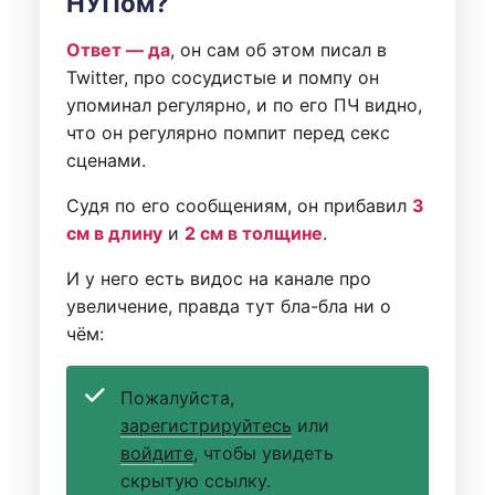
НУПом?
Ответ — да
, он сам об этом писал в
Twitter, про сосудистые и помпу он
упоминал регулярно, и по его ПЧ видно,
что он регулярно помпит перед секс
сценами.
Судя по его сообщениям, он прибавил
3
см в длину
и
2 см в толщине
.
И у него есть видос на канале про
увеличение, правда тут бла-бла ни о
чём:
Пожалуйста,
зарегистрируйтесь
или
войдите
, чтобы увидеть
скрытую ссылку.