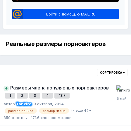
Войти с помощью MAIL.RU
Реальные размеры порноактеров
СОРТИРОВКА
Размеры члена популярных порноактеров
1
2
3
4
18
Автор
Tankiro
,
9 октября, 2024
(и ещё 4 )
размер пениса
размер члена
359
ответов
171.6 тыс
просмотров