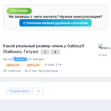
РЕКЛАМА
Не знаешь с чего начать? Нужна консультация?
👉
Напиши любым удобным способом
Какой реальный размер члена у Gattouz0
(Gattouzo, Гатузо)
1
2
Автор
Tankiro
,
15 января
(и ещё 3 )
gattouz0
gattouzo
35
ответов
30.2 тыс
просмотров
Подписчики
0