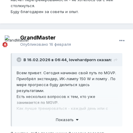
столкнуться.
Буду благодарен за советы и опыт.
GrandMaster
Опубликовано
16 февраля
В 16.02.2026 в 06:44, lovehardporn сказал:
Всем привет. Сегодня начинаю свой путь по MGVP.
Приобрёл экстендер, ИК-лампу 150 W и помпу . По
мере прогресса буду делиться здесь
результатами.
Есть несколько вопросов к тем, кто уже
занимается по MGVP.
Как лучше тренироваться - каждый день или с
перерывами? Как грамотно совмещать MGVP и
Показать
сосудистые тренировки? Можно ли использовать
помпу после основной тренировки?
Пока планирую такой режим: один день -