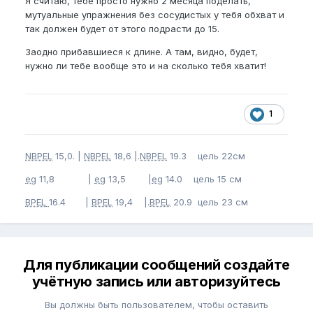
Я считаю, тебе просто нужно 2 месяца поделать,
экстендер, второй - сосудистые, и так по кругу. Но
мутуальные упражнения без сосудистых у тебя обхват и
переживаю насчёт перетренированности - не
так должен будет от этого подрасти до 15.
хотелось бы с ней столкнуться.
Заодно прибавшиеся к длине. А там, видно, будет,
Буду благодарен за советы и опыт.
нужно ли тебе вообще это и на сколько тебя хватит!
1
NBPEL
15,0. |
NBPEL
18,6 |.
NBPEL
19.3 цель 22см
eg
11,8 |
eg
13,5 |
eg
14.0 цель 15 см
BPEL
16.4 |
BPEL
19,4 |.
BPEL
20.9 цель 23 см
Для публикации сообщений создайте
учётную запись или авторизуйтесь
Вы должны быть пользователем, чтобы оставить