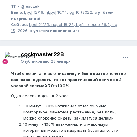
ТГ
-
@lesczek,
Было:
bpel
12/16,
nbpel
10/14,
eg
10
(2022,
с учётом
искривления
)
Сейчас:
bpel
21/25,
nbpel
18/22,
bpfsl
в эксе 26,5,
eg
15
(2026,
с учётом искривления
)
cockmaster228
Опубликовано
28 января
Чтобы не читать всю писанину и было кратко понятно
как именно делать, то вот практический пример с 2
часовой сессией 70->100%:
Одна сессия в день = 2 часа
30 минут - 70% натяжения от максимума,
комфортное, заметное растяжение, без боли,
можно спокойно сидеть, заниматься делами.
10 минут - 100% натяжения, это максимум,
который вы можете выдержать безопасно, этот
пик главный стимул.