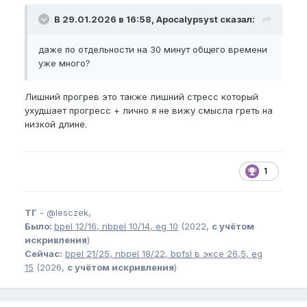
В 29.01.2026 в 16:58, Apocalypsyst сказал:
даже по отдельности на 30 минут общего времени
уже много?
Лишний прогрев это также лишний стресс который
ухудшает прогресс + лично я не вижу смысла греть на
низкой длине.
1
ТГ
-
@lesczek,
Было:
bpel
12/16,
nbpel
10/14,
eg
10
(2022,
с учётом
искривления
)
Сейчас:
bpel
21/25,
nbpel
18/22,
bpfsl
в эксе 26,5,
eg
15
(2026,
с учётом искривления
)