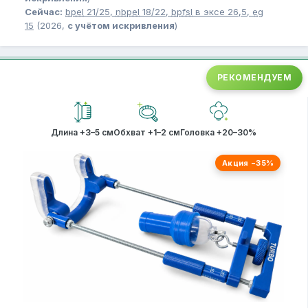
Сейчас:
bpel
21/25,
nbpel
18/22,
bpfsl
в эксе 26,5,
eg
15
(2026,
с учётом искривления
)
РЕКОМЕНДУЕМ
Длина +3–5 см
Обхват +1–2 см
Головка +20–30%
Акция −35%