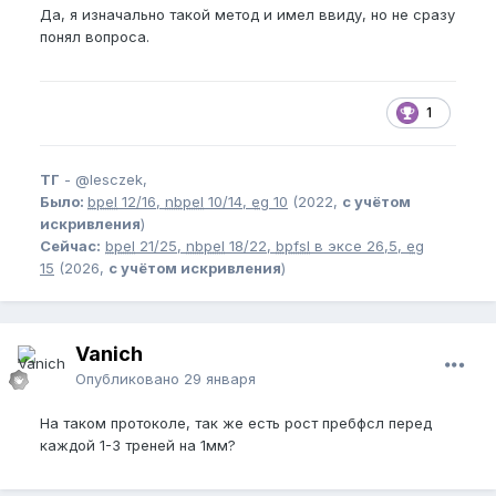
Да, я изначально такой метод и имел ввиду, но не сразу
понял вопроса.
1
ТГ
-
@lesczek,
Было:
bpel
12/16,
nbpel
10/14,
eg
10
(2022,
с учётом
искривления
)
Сейчас:
bpel
21/25,
nbpel
18/22,
bpfsl
в эксе 26,5,
eg
15
(2026,
с учётом искривления
)
Vanich
Опубликовано
29 января
На таком протоколе, так же есть рост пребфсл перед
каждой 1-3 треней на 1мм?