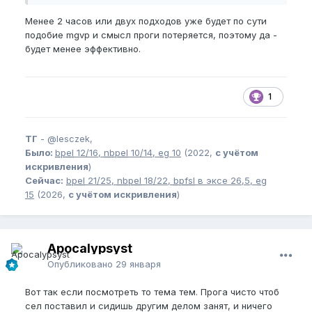
Менее 2 часов или двух подходов уже будет по сути
подобие mgvp и смысл проги потеряется, поэтому да -
будет менее эффективно.
1
ТГ
-
@lesczek,
Было:
bpel
12/16,
nbpel
10/14,
eg
10
(2022,
с учётом
искривления
)
Сейчас:
bpel
21/25,
nbpel
18/22,
bpfsl
в эксе 26,5,
eg
15
(2026,
с учётом искривления
)
Apocalypsyst
Опубликовано
29 января
Вот так если посмотреть то тема тем. Прога чисто чтоб
сел поставил и сидишь другим делом занят, и ничего