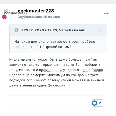
cockmaster228
Опубликовано
29 января
В 29.01.2026 в 17:23, Vanich сказал:
На таком протоколе, так же есть рост пребфсл
перед каждой 1-3 треней на 1мм?
Индивидуально, может быть даже больше, чем 1мм,
зависит от стажа, гормоналки и тд тп. Если добавить
сосудистые, то и
bpel
/
nbpel
будут догонять
bpfsl
/
nbpfsl
. В
идеале ещё замерять максимум на каждом из трёх
подходов по 10 минут, потому что он может измениться
даже в течении одной 2ч сессии.
2