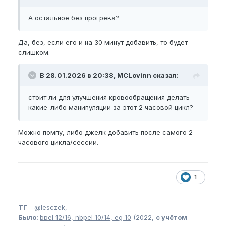
пробовали так тренироваться, то на каждых
последующих 10 минутах (второй обозначенный
А остальное без прогрева?
подход) максимум (100%) становится более
поддатливым, от чего условно в первый подход за
Да, без, если его и на 30 минут добавить, то будет
сессию это может быть 15см, на второй 15,2см а
слишком.
на третий 15,5см, как пример. С прогревом этот
эффект ещё больше заметен, лучше всего
добавлять прогрев как раз на эти 10 минут.
В 28.01.2026 в 20:38, MCLovinn сказал:
Итого:
стоит ли для улучшения кровообращения делать
90 минут умеренной тяги на 70% от
какие-либо манипуляции за этот 2 часовой цикл?
максимума
30 минут максимальной тяги на 100%
Можно помпу, либо джелк добавить после самого 2
2 часа суммарного растяжения за сессию
часового цикла/сессии.
1
ТГ
-
@lesczek,
Было:
bpel
12/16,
nbpel
10/14,
eg
10
(2022,
с учётом