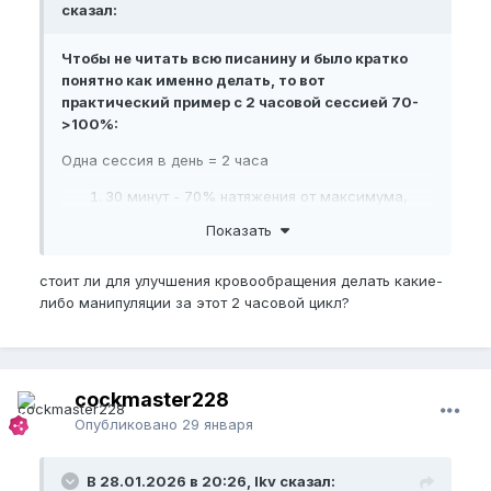
сказал:
Чтобы не читать всю писанину и было кратко
понятно как именно делать, то вот
практический пример с 2 часовой сессией 70-
>100%:
Одна сессия в день = 2 часа
30 минут - 70% натяжения от максимума,
комфортное, заметное растяжение, без
Показать
боли, можно спокойно сидеть, заниматься
делами.
стоит ли для улучшения кровообращения делать какие-
10 минут - 100% натяжения, это максимум,
либо манипуляции за этот 2 часовой цикл?
который вы можете выдержать безопасно,
этот пик главный стимул.
И далее по кругу
На первый раз за 100% можно взять значение в
cockmaster228
виде своего
bpfsl
, далее в идеале уже
Опубликовано
29 января
отслеживать максимальный
bpfsl
и
ориентироваться по нему. Исходя из своих
ощущений и ощущений других людей что
В 28.01.2026 в 20:26, lkv сказал: