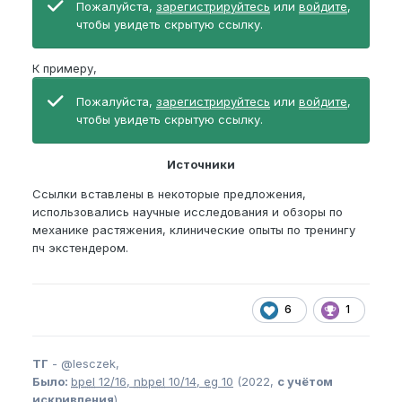
Пожалуйста,
зарегистрируйтесь
или
войдите
,
чтобы увидеть скрытую ссылку.
К примеру,
Пожалуйста,
зарегистрируйтесь
или
войдите
,
чтобы увидеть скрытую ссылку.
Источники
Ссылки вставлены в некоторые предложения,
использовались научные исследования и обзоры по
механике растяжения, клинические опыты по тренингу
пч экстендером.
6
1
ТГ
-
@lesczek,
Было:
bpel
12/16,
nbpel
10/14,
eg
10
(2022,
с учётом
искривления
)