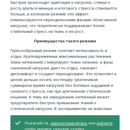
быстрее происходит адаптация к нагрузке, стимул к
росту длиться меньше и итогового стресса становится
больше, в волновом режиме эти эффект
компенсируются периодическими фазами облегчённой
нагрузки, что теоретически поддерживает более
стабильный стресс на ткань и её рост.
Преимущества такого режима
Пульсообразный режим сочетает интенсивность и
отдых. Кратковременные максимальные растяжения
(пики натяжения) стимулируют ткани сильнее, а фазы
сниженной нагрузки дают пч отдых, снижают
дискомфорт и создают периодизацию. Это позволяет в
целом дольше носить экстендер (увеличивая
суммарное время нагрузки) без болевых ощущений и
сильного стресса, как при длительном статическом
ношении. К тому же чередование натяжений может
предотвратить быстрое привыкание тканей к
статической нагрузке. В экспериментах на животных
Пожалуйста,
зарегистрируйтесь
или
войдите
,
чтобы увидеть скрытую ссылку.