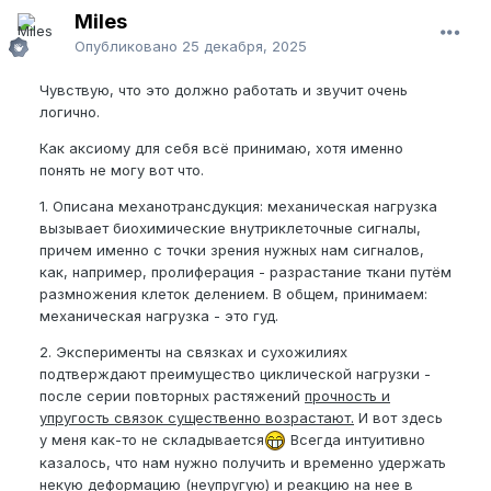
Miles
Опубликовано
25 декабря, 2025
Чувствую, что это должно работать и звучит очень
логично.
Как аксиому для себя всё принимаю, хотя именно
понять не могу вот что.
1. Описана механотрансдукция: механическая нагрузка
вызывает биохимические внутриклеточные сигналы,
причем именно с точки зрения нужных нам сигналов,
как, например, пролиферация - разрастание ткани путём
размножения клеток делением. В общем, принимаем:
механическая нагрузка - это гуд.
2. Эксперименты на связках и сухожилиях
подтверждают преимущество циклической нагрузки -
после серии повторных растяжений
прочность и
упругость связок существенно возрастают.
И вот здесь
у меня как-то не складывается
Всегда интуитивно
казалось, что нам нужно получить и временно удержать
некую деформацию (неупругую) и реакцию на нее в