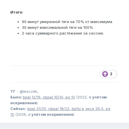
Итого:
90 минут умеренной тяги на 70% от максимума
30 минут максимальной тяги на 100%
2 часа суммарного растяжения за сессию
2
ТГ
-
@lesczek,
Было:
bpel
12/16,
nbpel
10/14,
eg
10
(2022,
с учётом
искривления
)
Сейчас:
bpel
21/25,
nbpel
18/22,
bpfsl
в эксе 26,5,
eg
15
(2026,
с учётом искривления
)