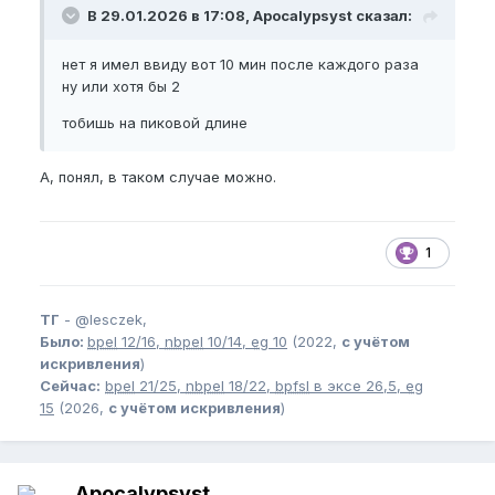
В 29.01.2026 в 17:08, Apocalypsyst сказал:
нет я имел ввиду вот 10 мин после каждого раза
ну или хотя бы 2
тобишь на пиковой длине
А, понял, в таком случае можно.
1
ТГ
-
@lesczek,
Было:
bpel
12/16,
nbpel
10/14,
eg
10
(2022,
с учётом
искривления
)
Сейчас:
bpel
21/25,
nbpel
18/22,
bpfsl
в эксе 26,5,
eg
15
(2026,
с учётом искривления
)
Apocalypsyst