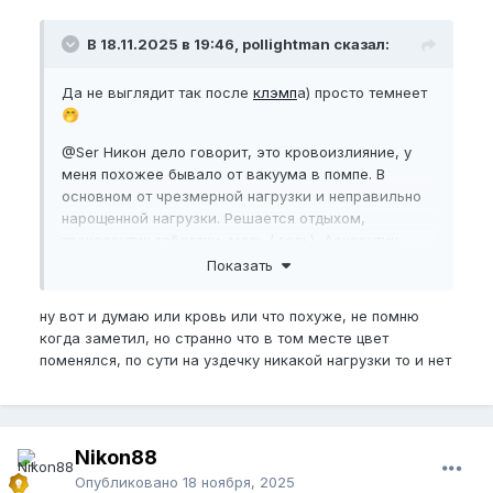
В 18.11.2025 в 19:46, pollightman сказал:
Да не выглядит так после
клэмп
а) просто темнеет
🤭
@Ser
Никон дело говорит, это кровоизлияние, у
меня похожее бывало от вакуума в помпе. В
основном от чрезмерной нагрузки и неправильно
нарощенной нагрузки. Решается отдыхом,
троксерутин таблетки, мазь ( гель), Аскорутин,
можно добавить массаж ( вот ка обычный массаж
Показать
промять, растереть. Толко аккуратно очень)
ну вот и думаю или кровь или что похуже, не помню
когда заметил, но странно что в том месте цвет
поменялся, по сути на уздечку никакой нагрузки то и нет
Nikon88
Опубликовано
18 ноября, 2025