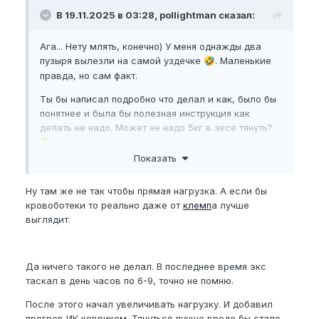
В 19.11.2025 в 03:28, pollightman сказал:
Ага... Нету млять, конечно) У меня однажды два
пузыря вылезли на самой уздечке
. Маленькие
🤣
правда, но сам факт.
Ты бы написал подробно что делал и как, было бы
понятнее и была бы полезная инструкция как
делать не надо. Может не надо 5кг в эксе тянуть?
🤔
Показать
Ну там же не так чтобы прямая нагрузка. А если бы
кровоботеки то реально даже от
клемп
а лучше
выглядит.
Да ничего такого не делал. В последнее время экс
таскал в день часов по 6-9, точно не помню.
После этого начал увеличивать нагрузку. И добавил
прогрев ИК ковриком. Тянуться лучше вроде бы стало.