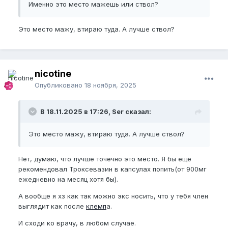
Именно это место мажешь или ствол?
И еще какая то выемка образовалась рядом, не
Это место мажу, втираю туда. А лучше ствол?
понятная тоже, на фотках видно
nicotine
Опубликовано
18 ноября, 2025
В 18.11.2025 в 17:26, Ser сказал:
Это место мажу, втираю туда. А лучше ствол?
Нет, думаю, что лучше точечно это место. Я бы ещё
рекомендовал Троксевазин в капсулах попить(от 900мг
ежедневно на месяц хотя бы).
А вообще я хз как так можно экс носить, что у тебя член
выглядит как после
клемп
а.
И сходи ко врачу, в любом случае.