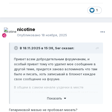
1
nicotine
Опубликовано
18 ноября, 2025
В 18.11.2025 в 15:36, Ser сказал:
Привет всем добродетельным форумчанам, и
особый привет тому кто удалил мое сообщение в
другой теме, придется заново вспоминать что там
было и писать, хоть записывай в блокнот каждое
свое сообщение на форуме.
В общем в самом начале уздечки в месте
крепления к головке, заметил странный цвет кожи,
напоминающий плесень, какой-то черно-серо-
Показать
синий цвет со странным блеском, с другой
стороны такого нет. Изменение цвета происходит с
Гепариновой мазью не пробовал мазать?