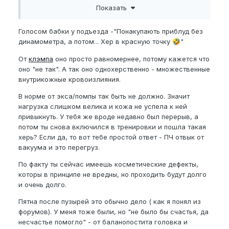
Показать
Да ничего такого не делал. В последнее время экс
таскал в день часов по 6-9, точно не помню.
Голосом бабки у подъезда -"Понакупають приблуд без
динамометра, а потом... Хер в красную точку
"
🤣
После этого начал увеличивать нагрузку. И
добавил прогрев ИК ковриком. Тянуться лучше
От
клэмпа
оно просто равномернее, потому кажется что
вроде бы стало. Экс использую от танкиро. Тяну
оно "не так". А так оно однохерственно - множественные
обычно не на максимально стянутых пружинах,
внутрикожные кровоизлияния.
лишь в конце тренировки выкручиваю минут на 10-
В норме от экса/помпы так быть не должно. Значит
20 максимум. А там нагрузка около 1.5 кг
нагрузка слишком велика и кожа не успела к ней
максимальная если не путаю, замерить нечем
привыкнуть. У тебя же вроде недавно был перерыв, а
потом ты снова включился в тренировки и пошла такая
херь? Если да, то вот тебе простой ответ - ПЧ отвык от
вакуума и это перегруз.
По факту ты сейчас имеешь косметические дефекты,
которы в принципе не вредны, но проходить будут долго
и очень долго.
Пятна после пузырей это обычно дело ( как я понял из
форумов). У меня тоже были, но "не было бы счастья, да
несчастье помогло" - от баланопостита головка и