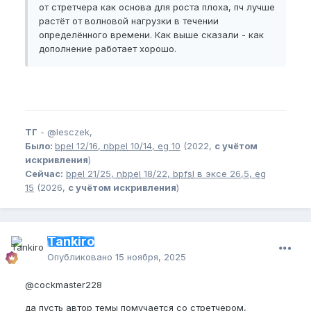
от стретчера как основа для роста плоха, пч лучше
растёт от волновой нагрузки в течении
определённого времени. Как выше сказали - как
дополнение работает хорошо.
ТГ
-
@lesczek,
Было:
bpel
12/16,
nbpel
10/14,
eg
10
(2022,
с учётом
искривления
)
Сейчас:
bpel
21/25,
nbpel
18/22,
bpfsl
в эксе 26,5,
eg
15
(2026,
с учётом искривления
)
Tankiro
Опубликовано
15 ноября, 2025
@cockmaster228
да пусть автор темы помучается со стретчером,