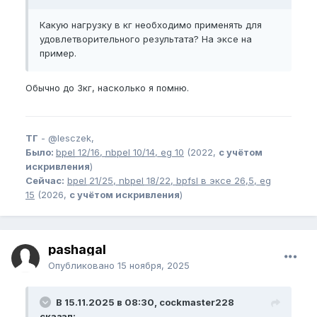
Какую нагрузку в кг необходимо применять для
удовлетворительного результата? На эксе на
пример.
Обычно до 3кг, насколько я помню.
ТГ
-
@lesczek,
Было:
bpel
12/16,
nbpel
10/14,
eg
10
(2022,
с учётом
искривления
)
Сейчас:
bpel
21/25,
nbpel
18/22,
bpfsl
в эксе 26,5,
eg
15
(2026,
с учётом искривления
)
pashagal
Опубликовано
15 ноября, 2025
В 15.11.2025 в 08:30, cockmaster228
сказал: