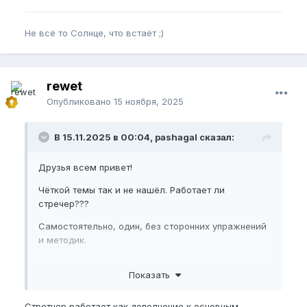
Не всё то Солнце, что встаёт ;)
rewet
Опубликовано
15 ноября, 2025
В 15.11.2025 в 00:04, pashagal сказал:
Друзья всем привет!
Чёткой темы так и не нашёл. Работает ли
стречер???
Самостоятельно, один, без сторонних упражнений
и методик.
Есть кто получил результаты?
Показать
Стретчер работает как дополнение к основным