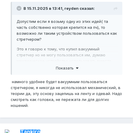
В 15.11.2025 в 13:41, reyden сказал:
Допустим если я возьму одну из этих идей( та
часть собственно которая крепится на пч), то
возможно ли таким устройством пользоваться как
стретчером?
Это я говорю к тому, что купил вакуумный
стретчер но не могу пользоваться им, думаю
механическое устройство использовать вместо
вакуума.
Показать
намного удобнее будет вакуумным пользоваться
стретчером, я никогда не использовал механический, в
теории да, эту основу зацепишь на ленту и одевай. Надо
смотреть как головка, не пережата ли для долгих
ношений.
Tankiro