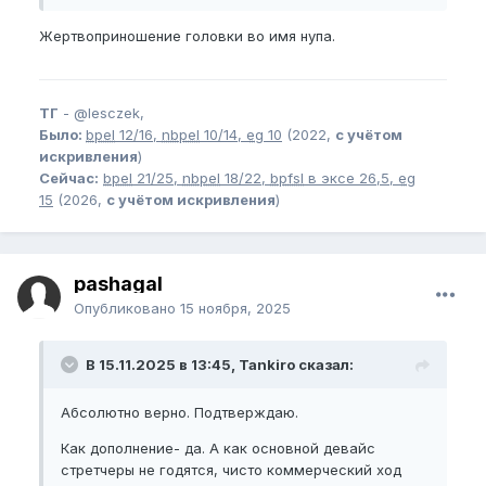
Жертвоприношение головки во имя нупа.
ТГ
-
@lesczek,
Было:
bpel
12/16,
nbpel
10/14,
eg
10
(2022,
с учётом
искривления
)
Сейчас:
bpel
21/25,
nbpel
18/22,
bpfsl
в эксе 26,5,
eg
15
(2026,
с учётом искривления
)
pashagal
Опубликовано
15 ноября, 2025
В 15.11.2025 в 13:45, Tankiro сказал:
Абсолютно верно. Подтверждаю.
Как дополнение- да. А как основной девайс
стретчеры не годятся, чисто коммерческий ход