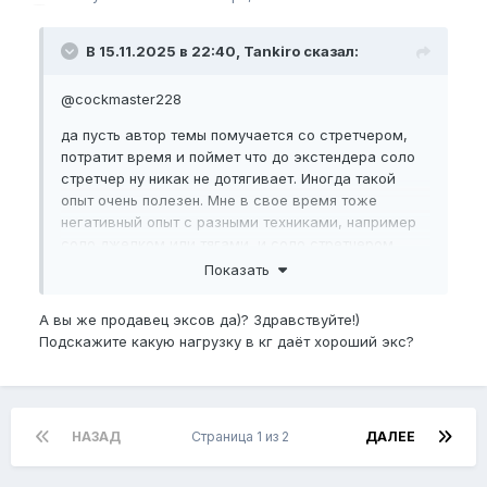
В 15.11.2025 в 22:40, Tankiro сказал:
@cockmaster228
да пусть автор темы помучается со стретчером,
потратит время и поймет что до экстендера соло
стретчер ну никак не дотягивает. Иногда такой
опыт очень полезен. Мне в свое время тоже
негативный опыт с разными техниками, например
соло джелком или тягами, и соло стретчером
кстати очень помог рационально использовать
Показать
ресурс тренировок
А вы же продавец эксов да)? Здравствуйте!)
Подскажите какую нагрузку в кг даёт хороший экс?
НАЗАД
Страница 1 из 2
ДАЛЕЕ