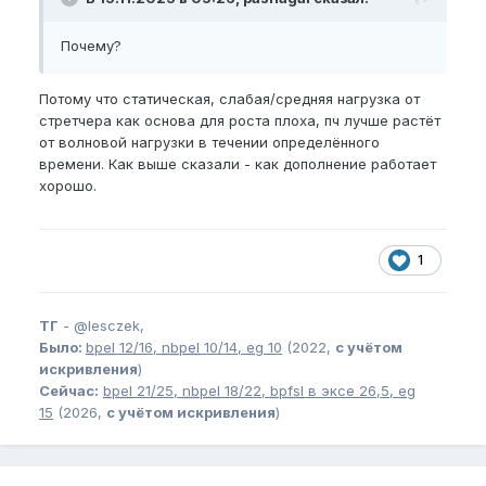
Почему?
Потому что статическая, слабая/средняя нагрузка от
стретчера как основа для роста плоха, пч лучше растёт
от волновой нагрузки в течении определённого
времени. Как выше сказали - как дополнение работает
хорошо.
1
ТГ
-
@lesczek,
Было:
bpel
12/16,
nbpel
10/14,
eg
10
(2022,
с учётом
искривления
)
Сейчас:
bpel
21/25,
nbpel
18/22,
bpfsl
в эксе 26,5,
eg
15
(2026,
с учётом искривления
)