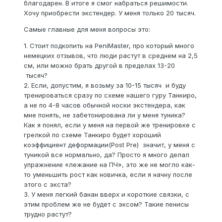
благодарен. В итоге я смог набраться решимости.
Хочу приобрести экстендер. У меня только 20 тысяч.
Самые главные для меня вопросы это:
1. Стоит подкопить на PeniMaster, про который много
немецких отзывов, что люди растут в среднем на 2,5
см, или можно брать другой в пределах 13-20
тысяч?
2. Если, допустим, я возьму за 10-15 тысяч и буду
тренироваться сразу по схеме нашего гуру Танкиро,
а не по 4-8 часов обычной носки экстендера, как
мне понять, не забетонирована ли у меня туника?
Как я понял, если у меня на первой же тренировке с
грелкой по схеме Танкиро будет хороший
коэффициент деформации(Post Pre) значит, у меня с
туникой все нормально, да? Просто я много делал
упражнение «лежание на ПЧ», это же не могло как-
то уменьшить рост как новичка, если я начну после
этого с экста?
3. У меня легкий банан вверх и короткие связки, с
этим проблем же не будет с эксом? Такие пенисы
трудно растут?