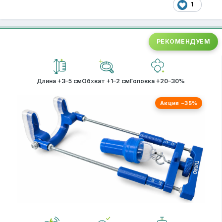
1
по поводу почему решил греть в помпе
я хз, почему то в голову пришло
РЕКОМЕНДУЕМ
типо безвоздушное пространство
меньше рассеивание в воздух, рассеевание
только по пч
Длина +3–5 см
Обхват +1–2 см
Головка +20–30%
я еще у танкиро спрашивал в личку почему так не
Акция −35%
делают, он вроде отписывал что в помпе кровь
быстрее гонится и всеравно тепло уходит
но у меня работает, я лазерным термометром
замерял
40 градусов точно нагревается