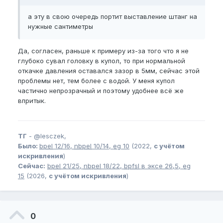
а эту в свою очередь портит выставление штанг на
нужные сантиметры
Да, согласен, раньше к примеру из-за того что я не
глубоко сувал головку в купол, то при нормальной
откачке давления оставался зазор в 5мм, сейчас этой
проблемы нет, тем более с водой. У меня купол
частично непрозрачный и поэтому удобнее всё же
впритык.
ТГ
-
@lesczek,
Было:
bpel
12/16,
nbpel
10/14,
eg
10
(2022,
с учётом
искривления
)
Сейчас:
bpel
21/25,
nbpel
18/22,
bpfsl
в эксе 26,5,
eg
15
(2026,
с учётом искривления
)
0