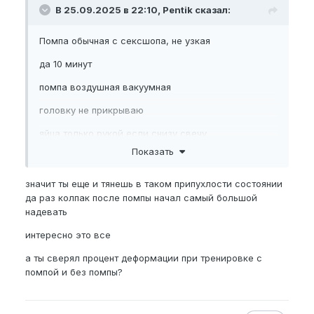
В 25.09.2025 в 22:10, Pentik сказал:
Помпа обычная с сексшопа, не узкая
да 10 минут
помпа воздушная вакуумная
головку не прикрываю
яйца только рукой если снизу свечу
Показать
Почему решил помпу перед экзом
значит ты еще и тянешь в таком припухлости состоянии
да раз колпак после помпы начал самый большой
После экза я помпу не мог бы ставить, а до экза
надевать
было норм
интересно это все
и головка сильно увеличивается после нее изза
чего удобней, без помпы пользовался самым
а ты сверял процент деформации при тренировке с
маленьким колпаком когда добавил помпу
помпой и без помпы?
сначала на среднюю переключился потом на
самую большую