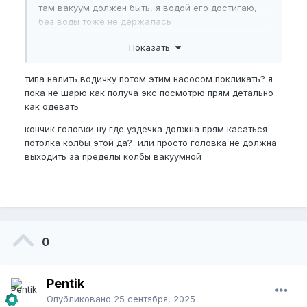
там вакуум должен быть, я водой его достигаю,
без воды тоже не держалась
Показать
ну и плюс помогает то что она после помпы
типа налить водичку потом этим насосом покликать? я
увеличена
пока не шарю как получа экс посмотрю прям детально
как одевать
кончик головки ну где уздечка должна прям касаться
потолка колбы этой да? или просто головка не должна
выходить за пределы колбы вакуумной
0
Pentik
Опубликовано
25 сентября, 2025