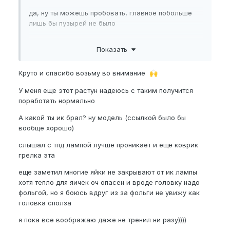
да, ну ты можешь пробовать, главное побольше
лишь бы пузырей не было
я делаю чисто по настроению, у меня с графиками
Показать
впринципе по жизни проблемы
Круто и спасибо возьму во внимание
🙌
У меня еще этот растун надеюсь с таким получится
поработать нормально
А какой ты ик брал? ну модель (ссылкой было бы
вообще хорошо)
слышал с тпд лампой лучше проникает и еще коврик
грелка эта
еще заметил многие яйки не закрывают от ик лампы
хотя тепло для яичек оч опасен и вроде головку надо
фольгой, но я боюсь вдруг из за фольги не увижу как
головка сполза
я пока все воображаю даже не тренил ни разу))))