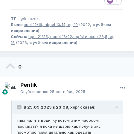
1
ТГ
-
@lesczek,
Было:
bpel
12/16,
nbpel
10/14,
eg
10
(2022,
с учётом
искривления
)
Сейчас:
bpel
21/25,
nbpel
18/22,
bpfsl
в эксе 26,5,
eg
15
(2026,
с учётом искривления
)
0
Pentik
Опубликовано
25 сентября, 2025
В 25.09.2025 в 23:08, хорг сказал:
типа налить водичку потом этим насосом
покликать? я пока не шарю как получа экс
посмотрю прям детально как одевать