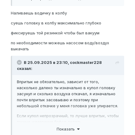
Наливаешь водичку в колбу
суешь головку в колбу максимально глубоко
фиксируешь той резинкой чтобы был вакуум
по необходимости можешь насосом воду/воздух
выкачать
В 25.09.2025 в 23:10, cockmaster228
сказал:
Впритык не обязательно, зависит от того,
насколько далеко ты изначально в купол головку
засунул и сколько воздуха откачал, я изначально
почти впритык засовываю и поэтому при
небольшой откачке у меня головка уже упирается.
Если купол непрозрачный, то лучше впритык, чтобы
точные измерения
бпфсл
делать.
Показать