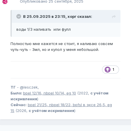
Опубликовано
25 сентября, 2025
В 25.09.2025 в 23:15, хорг сказал:
воды 1/3 наливать или фулл
Полностью мне кажется не стоит, я наливаю совсем
чуть-чуть - 3мл, но и купол у меня небольшой.
1
ТГ
-
@lesczek,
Было:
bpel
12/16,
nbpel
10/14,
eg
10
(2022,
с учётом
искривления
)
Сейчас:
bpel
21/25,
nbpel
18/22,
bpfsl
в эксе 26,5,
eg
15
(2026,
с учётом искривления
)