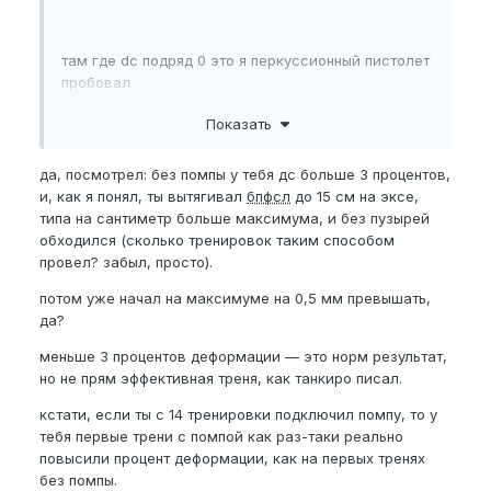
там где dc подряд 0 это я перкуссионный пистолет
пробовал
Показать
и один раз вроде потом с давлением помпы
да, посмотрел: без помпы у тебя дс больше 3 процентов,
переборщил там тоже 0
и, как я понял, ты вытягивал
бпфсл
до 15 см на эксе,
типа на сантиметр больше максимума, и без пузырей
обходился (сколько тренировок таким способом
провел? забыл, просто).
потом уже начал на максимуме на 0,5 мм превышать,
да?
меньше 3 процентов деформации — это норм результат,
но не прям эффективная треня, как танкиро писал.
кстати, если ты с 14 тренировки подключил помпу, то у
тебя первые трени с помпой как раз-таки реально
повысили процент деформации, как на первых тренях
без помпы.