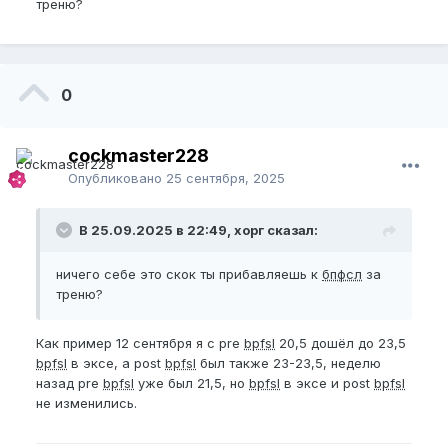
треню?
0
cockmaster228
Опубликовано
25 сентября, 2025
В 25.09.2025 в 22:49, хорг сказал:
ничего себе это скок ты прибавляешь к
бпфсл
за
треню?
Как пример 12 сентября я с pre
bpfsl
20,5 дошёл до 23,5
bpfsl
в эксе, а post
bpfsl
был также 23-23,5, неделю
назад pre
bpfsl
уже был 21,5, но
bpfsl
в эксе и post
bpfsl
не изменились.