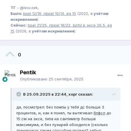
ТГ
-
@lesczek,
Было:
bpel
12/16,
nbpel
10/14,
eg
10
(2022,
с учётом
искривления
)
Сейчас:
bpel
21/25,
nbpel
18/22,
bpfsl
в эксе 26,5,
eg
15
(2026,
с учётом искривления
)
0
Pentik
Опубликовано
25 сентября, 2025
В 25.09.2025 в 22:44, хорг сказал:
да, посмотрел: без помпы у тебя дс больше 3
процентов, и, как я понял, ты вытягивал
бпфсл
до
15 см на эксе, типа на сантиметр больше
максимума, и без пузырей обходился (сколько
тренировок таким способом провел? забыл,