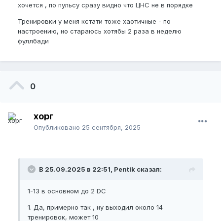
просто я задумался что из за работы и спорта и
хочется , по пульсу сразу видно что ЦНС не в порядке
малого количество времени может тело уставать
Тренировки у меня кстати тоже хаотичные - по
может возьму на заметку
настроению, но стараюсь хотябы 2 раза в неделю
фуллбади
Недоступно
Недоступно
Пожалуйста,
зарегистрируйтесь
или
0
войдите
, чтобы увидеть скрытое
изображение.
хорг
Опубликовано
25 сентября, 2025
В 25.09.2025 в 22:51, Pentik сказал:
1-13 в основном до 2 DC
1. Да, примерно так , ну выходил около 14
тренировок, может 10