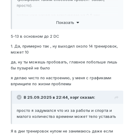
просто).
потом уже начал на максимуме на 0,5 мм
превышать, да?
Показать
меньше 3 процентов деформации — это норм
5-13 в основном до 2 DC
результат, но не прям эффективная треня, как
танкиро писал.
1. Да, примерно так , ну выходил около 14 тренировок,
может 10
кстати, если ты с 14 тренировки подключил помпу,
то у тебя первые трени с помпой как раз-таки
да, ну ты можешь пробовать, главное побольше лишь
реально повысили процент деформации, как на
бы пузырей не было
первых тренях без помпы.
я делаю чисто по настроению, у меня с графиками
мне только вот интересно судя по датам, ты
впринципе по жизни проблемы
перерывы не брал, типа по циклам? а то у тебя
максимум без тренировок было, вроде неделя-
В 25.09.2025 в 22:44, хорг сказал:
полторы даже когда подключил помпу, ты сделал
перерыв на неделю? без циклов занимаешься (без
просто я задумался что из за работы и спорта и
длительного отдыха)
малого количество времени может тело уставать
еще ты говорил что 1-2 трени в неделю это из за
занятости или тебе так лучше прет?
Я в дни тренировок нупом не занимаюсь даже если