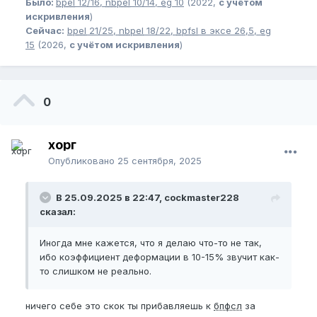
Было:
bpel
12/16,
nbpel
10/14,
eg
10
(2022,
с учётом
искривления
)
Сейчас:
bpel
21/25,
nbpel
18/22,
bpfsl
в эксе 26,5,
eg
15
(2026,
с учётом искривления
)
0
хорг
Опубликовано
25 сентября, 2025
В 25.09.2025 в 22:47, cockmaster228
сказал:
Иногда мне кажется, что я делаю что-то не так,
ибо коэффициент деформации в 10-15% звучит как-
то слишком не реально.
ничего себе это скок ты прибавляешь к
бпфсл
за